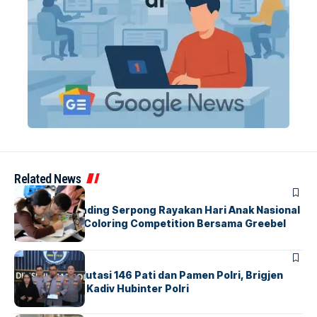
Related News
BERITA
INDEX
Atria Hotel Gading Serpong Rayakan Hari Anak Nasional
Lewat Family Coloring Competition Bersama Greebel
Indonesia
BERITA
Mabes Polri Mutasi 146 Pati dan Pamen Polri, Brigjen
Untung Jabat Kadiv Hubinter Polri