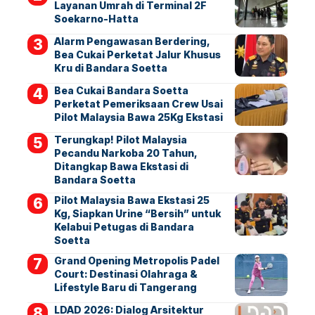
Layanan Umrah di Terminal 2F
Soekarno-Hatta
Alarm Pengawasan Berdering,
Bea Cukai Perketat Jalur Khusus
Kru di Bandara Soetta
Bea Cukai Bandara Soetta
Perketat Pemeriksaan Crew Usai
Pilot Malaysia Bawa 25Kg Ekstasi
Terungkap! Pilot Malaysia
Pecandu Narkoba 20 Tahun,
Ditangkap Bawa Ekstasi di
Bandara Soetta
Pilot Malaysia Bawa Ekstasi 25
Kg, Siapkan Urine “Bersih” untuk
Kelabui Petugas di Bandara
Soetta
Grand Opening Metropolis Padel
Court: Destinasi Olahraga &
Lifestyle Baru di Tangerang
LDAD 2026: Dialog Arsitektur