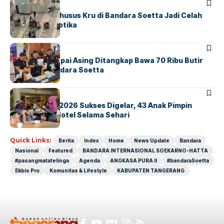
BANDARA
BERITA
Ketika Jalur Khusus Kru di Bandara Soetta Jadi Celah
Sindikat Narkotika
BANDARA
BERITA
Kopilot Maskapai Asing Ditangkap Bawa 70 Ribu Butir
Ekstasi di Bandara Soetta
BERITA
INDEX
GM For A Day 2026 Sukses Digelar, 43 Anak Pimpin
Operasional Hotel Selama Sehari
Quick Links:
Berita
Index
Home
News Update
Bandara
Nasional
Featured
BANDARA INTERNASIONAL SOEKARNO-HATTA
#pasangmatatelinga
Agenda
ANGKASA PURA II
#bandaraSoetta
Ekbis Pro
Komunitas & Lifestyle
KABUPATEN TANGERANG