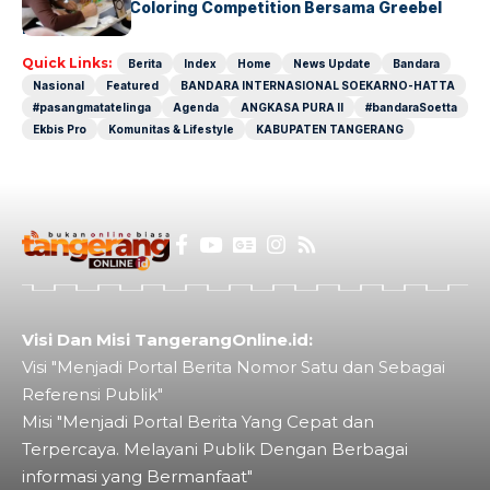
Lewat Family Coloring Competition Bersama Greebel
Indonesia
Quick Links:
Berita
Index
Home
News Update
Bandara
Nasional
Featured
BANDARA INTERNASIONAL SOEKARNO-HATTA
#pasangmatatelinga
Agenda
ANGKASA PURA II
#bandaraSoetta
Ekbis Pro
Komunitas & Lifestyle
KABUPATEN TANGERANG
Visi Dan Misi TangerangOnline.id:
Visi "Menjadi Portal Berita Nomor Satu dan Sebagai
Referensi Publik"
Misi "Menjadi Portal Berita Yang Cepat dan
Terpercaya. Melayani Publik Dengan Berbagai
informasi yang Bermanfaat"