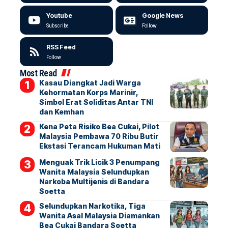
Youtube
Google News
Subscribe
Follow
RSS Feed
Follow
Most Read
Kasau Diangkat Jadi Warga
Kehormatan Korps Marinir,
Simbol Erat Soliditas Antar TNI
dan Kemhan
Kena Peta Risiko Bea Cukai, Pilot
Malaysia Pembawa 70 Ribu Butir
Ekstasi Terancam Hukuman Mati
Menguak Trik Licik 3 Penumpang
Wanita Malaysia Selundupkan
Narkoba Multijenis di Bandara
Soetta
Selundupkan Narkotika, Tiga
Wanita Asal Malaysia Diamankan
Bea Cukai Bandara Soetta