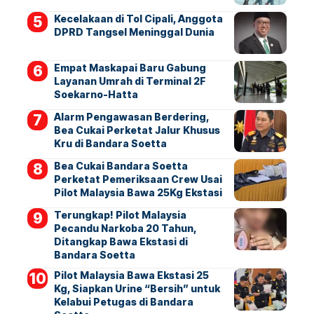
Kecelakaan di Tol Cipali, Anggota
DPRD Tangsel Meninggal Dunia
Empat Maskapai Baru Gabung
Layanan Umrah di Terminal 2F
Soekarno-Hatta
Alarm Pengawasan Berdering,
Bea Cukai Perketat Jalur Khusus
Kru di Bandara Soetta
Bea Cukai Bandara Soetta
Perketat Pemeriksaan Crew Usai
Pilot Malaysia Bawa 25Kg Ekstasi
Terungkap! Pilot Malaysia
Pecandu Narkoba 20 Tahun,
Ditangkap Bawa Ekstasi di
Bandara Soetta
Pilot Malaysia Bawa Ekstasi 25
Kg, Siapkan Urine “Bersih” untuk
Kelabui Petugas di Bandara