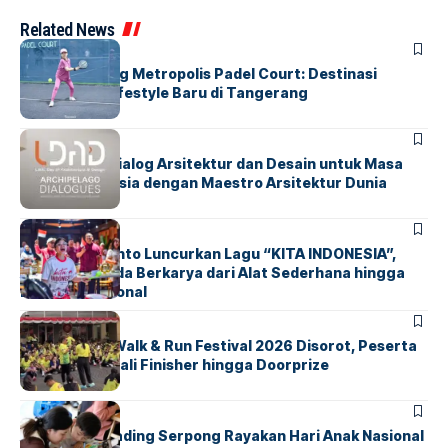
Related News
BERITA
HOME
Grand Opening Metropolis Padel Court: Destinasi
Olahraga & Lifestyle Baru di Tangerang
BERITA
HOME
LDAD 2026: Dialog Arsitektur dan Desain untuk Masa
Depan Indonesia dengan Maestro Arsitektur Dunia
BERITA
INDEX
Marissa Sutanto Luncurkan Lagu “KITA INDONESIA”,
Ajak Anak Muda Berkarya dari Alat Sederhana hingga
Musik Tradisional
BERITA
INDEX
Tangsel Fun Walk & Run Festival 2026 Disorot, Peserta
Keluhkan Medali Finisher hingga Doorprize
BERITA
INDEX
Atria Hotel Gading Serpong Rayakan Hari Anak Nasional