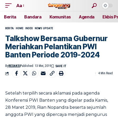
Aa
Berita
Bandara
Komunitas
Agenda
Ekbis P
BERITA
HOME
INDEX
NEWS UPDATE
Talkshow Bersama Gubernur
Meriahkan Pelantikan PWI
Banten Periode 2019-2024
By
REDAKSI
Published: 13 Mei, 2019
4 Min Read
Setelah terpilih secara aklamasi pada agenda
Konferensi PWI Banten yang digelar pada Kamis,
28 Maret 2019, Rian Nopandra beserta sejumlah
anggota PWI yang dipercaya menjadi pengurus