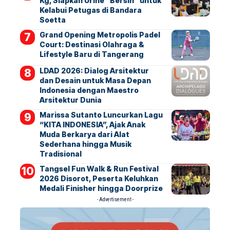
Kg, Siapkan Urine “Bersih” untuk
Kelabui Petugas di Bandara
Soetta
Grand Opening Metropolis Padel
Court: Destinasi Olahraga &
Lifestyle Baru di Tangerang
LDAD 2026: Dialog Arsitektur
dan Desain untuk Masa Depan
Indonesia dengan Maestro
Arsitektur Dunia
Marissa Sutanto Luncurkan Lagu
“KITA INDONESIA”, Ajak Anak
Muda Berkarya dari Alat
Sederhana hingga Musik
Tradisional
Tangsel Fun Walk & Run Festival
2026 Disorot, Peserta Keluhkan
Medali Finisher hingga Doorprize
- Advertisement -