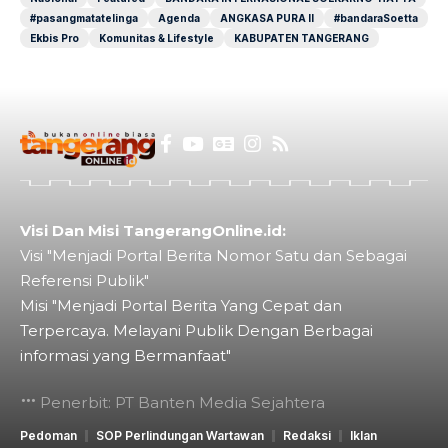
#pasangmatatelinga
Agenda
ANGKASA PURA II
#bandaraSoetta
Ekbis Pro
Komunitas & Lifestyle
KABUPATEN TANGERANG
Visi Dan Misi TangerangOnline.id:
Visi "Menjadi Portal Berita Nomor Satu dan Sebagai
Referensi Publik"
Misi "Menjadi Portal Berita Yang Cepat dan
Terpercaya. Melayani Publik Dengan Berbagai
informasi yang Bermanfaat"
Penerbit: PT Banten Media Sejahtera
Pedoman
SOP Perlindungan Wartawan
Redaksi
Iklan