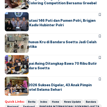
Lewat Family Coloring Competition Bersama Greebel
Indonesia
BERITA
Mabes Polri Mutasi 146 Pati dan Pamen Polri, Brigjen
Untung Jabat Kadiv Hubinter Polri
BANDARA
BERITA
Ketika Jalur Khusus Kru di Bandara Soetta Jadi Celah
Sindikat Narkotika
BANDARA
BERITA
Kopilot Maskapai Asing Ditangkap Bawa 70 Ribu Butir
Ekstasi di Bandara Soetta
BERITA
INDEX
GM For A Day 2026 Sukses Digelar, 43 Anak Pimpin
Operasional Hotel Selama Sehari
Quick Links:
Berita
Index
Home
News Update
Bandara
Nasional
Featured
BANDARA INTERNASIONAL SOEKARNO-HATTA