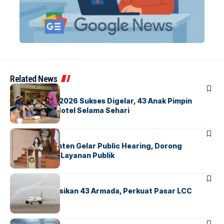
Related News
BERITA
INDEX
GM For A Day 2026 Sukses Digelar, 43 Anak Pimpin
Operasional Hotel Selama Sehari
BANDARA
BERITA
Karantina Banten Gelar Public Hearing, Dorong
Transparansi Layanan Publik
BANDARA
BERITA
Citilink Operasikan 43 Armada, Perkuat Pasar LCC
Nasional
BERITA