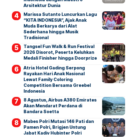
Arsitektur Dunia
Marissa Sutanto Luncurkan Lagu
“KITA INDONESIA”, Ajak Anak
Muda Berkarya dari Alat
Sederhana hingga Musik
Tradisional
Tangsel Fun Walk & Run Festival
2026 Disorot, Peserta Keluhkan
Medali Finisher hingga Doorprize
Atria Hotel Gading Serpong
Rayakan Hari Anak Nasional
Lewat Family Coloring
Competition Bersama Greebel
Indonesia
8 Agustus, Airbus A380 Emirates
Akan Mendarat Perdana di
Bandara Soetta
Mabes Polri Mutasi 146 Pati dan
Pamen Polri, Brigjen Untung
Jabat Kadiv Hubinter Polri