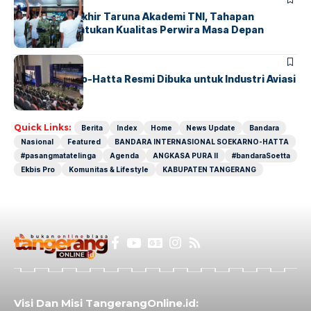
Sidang Pantukhir Taruna Akademi TNI, Tahapan
Strategis Tentukan Kualitas Perwira Masa Depan
BANDARA
BERITA
IALC Soekarno-Hatta Resmi Dibuka untuk Industri Aviasi
Dunia
Quick Links:
Berita
Index
Home
News Update
Bandara
Nasional
Featured
BANDARA INTERNASIONAL SOEKARNO-HATTA
#pasangmatatelinga
Agenda
ANGKASA PURA II
#bandaraSoetta
Ekbis Pro
Komunitas & Lifestyle
KABUPATEN TANGERANG
Visi Dan Misi TangerangOnline.id: