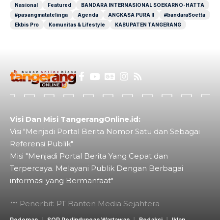
Nasional
Featured
BANDARA INTERNASIONAL SOEKARNO-HATTA
#pasangmatatelinga
Agenda
ANGKASA PURA II
#bandaraSoetta
Ekbis Pro
Komunitas & Lifestyle
KABUPATEN TANGERANG
Visi Dan Misi TangerangOnline.id:
Visi "Menjadi Portal Berita Nomor Satu dan Sebagai
Referensi Publik"
Misi "Menjadi Portal Berita Yang Cepat dan
Terpercaya. Melayani Publik Dengan Berbagai
informasi yang Bermanfaat"
Penerbit: PT Banten Media Sejahtera
Pedoman
SOP Perlindungan Wartawan
Redaksi
Iklan