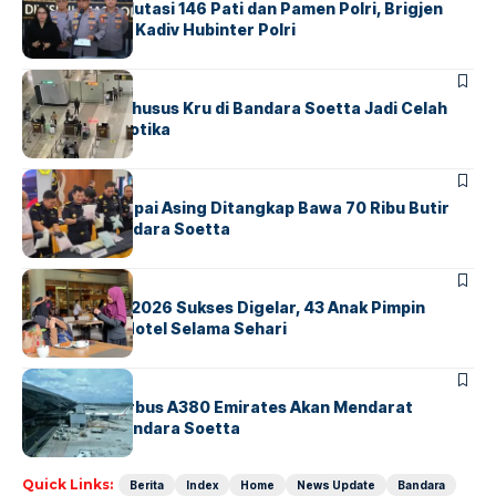
Mabes Polri Mutasi 146 Pati dan Pamen Polri, Brigjen
Untung Jabat Kadiv Hubinter Polri
BANDARA
BERITA
Ketika Jalur Khusus Kru di Bandara Soetta Jadi Celah
Sindikat Narkotika
BANDARA
BERITA
Kopilot Maskapai Asing Ditangkap Bawa 70 Ribu Butir
Ekstasi di Bandara Soetta
BERITA
INDEX
GM For A Day 2026 Sukses Digelar, 43 Anak Pimpin
Operasional Hotel Selama Sehari
BANDARA
BERITA
8 Agustus, Airbus A380 Emirates Akan Mendarat
Perdana di Bandara Soetta
Quick Links:
Berita
Index
Home
News Update
Bandara