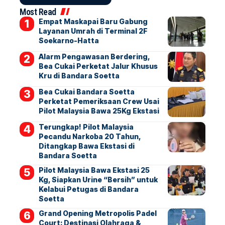
Most Read
Empat Maskapai Baru Gabung
Layanan Umrah di Terminal 2F
Soekarno-Hatta
Alarm Pengawasan Berdering,
Bea Cukai Perketat Jalur Khusus
Kru di Bandara Soetta
Bea Cukai Bandara Soetta
Perketat Pemeriksaan Crew Usai
Pilot Malaysia Bawa 25Kg Ekstasi
Terungkap! Pilot Malaysia
Pecandu Narkoba 20 Tahun,
Ditangkap Bawa Ekstasi di
Bandara Soetta
Pilot Malaysia Bawa Ekstasi 25
Kg, Siapkan Urine “Bersih” untuk
Kelabui Petugas di Bandara
Soetta
Grand Opening Metropolis Padel
Court: Destinasi Olahraga &