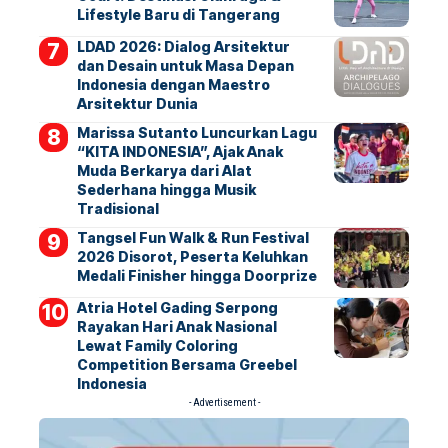
Lifestyle Baru di Tangerang
LDAD 2026: Dialog Arsitektur
dan Desain untuk Masa Depan
Indonesia dengan Maestro
Arsitektur Dunia
Marissa Sutanto Luncurkan Lagu
“KITA INDONESIA”, Ajak Anak
Muda Berkarya dari Alat
Sederhana hingga Musik
Tradisional
Tangsel Fun Walk & Run Festival
2026 Disorot, Peserta Keluhkan
Medali Finisher hingga Doorprize
Atria Hotel Gading Serpong
Rayakan Hari Anak Nasional
Lewat Family Coloring
Competition Bersama Greebel
Indonesia
- Advertisement -