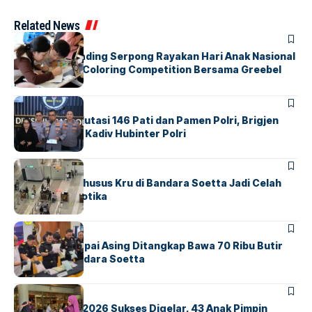
Related News
BERITA
INDEX
Atria Hotel Gading Serpong Rayakan Hari Anak Nasional
Lewat Family Coloring Competition Bersama Greebel
Indonesia
BERITA
Mabes Polri Mutasi 146 Pati dan Pamen Polri, Brigjen
Untung Jabat Kadiv Hubinter Polri
BANDARA
BERITA
Ketika Jalur Khusus Kru di Bandara Soetta Jadi Celah
Sindikat Narkotika
BANDARA
BERITA
Kopilot Maskapai Asing Ditangkap Bawa 70 Ribu Butir
Ekstasi di Bandara Soetta
BERITA
INDEX
GM For A Day 2026 Sukses Digelar, 43 Anak Pimpin