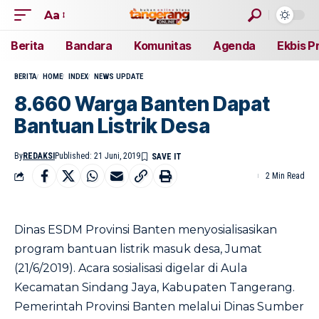
Aa
Berita
Bandara
Komunitas
Agenda
Ekbis P
BERITA
HOME
INDEX
NEWS UPDATE
8.660 Warga Banten Dapat
Bantuan Listrik Desa
By
REDAKSI
Published: 21 Juni, 2019
2 Min Read
Dinas ESDM Provinsi Banten menyosialisasikan
program bantuan listrik masuk desa, Jumat
(21/6/2019). Acara sosialisasi digelar di Aula
Kecamatan Sindang Jaya, Kabupaten Tangerang.
Pemerintah Provinsi Banten melalui Dinas Sumber