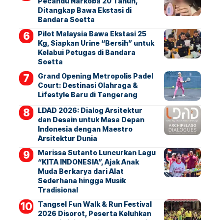
Pecandu Narkoba 20 Tahun,
Ditangkap Bawa Ekstasi di
Bandara Soetta
Pilot Malaysia Bawa Ekstasi 25
Kg, Siapkan Urine “Bersih” untuk
Kelabui Petugas di Bandara
Soetta
Grand Opening Metropolis Padel
Court: Destinasi Olahraga &
Lifestyle Baru di Tangerang
LDAD 2026: Dialog Arsitektur
dan Desain untuk Masa Depan
Indonesia dengan Maestro
Arsitektur Dunia
Marissa Sutanto Luncurkan Lagu
“KITA INDONESIA”, Ajak Anak
Muda Berkarya dari Alat
Sederhana hingga Musik
Tradisional
Tangsel Fun Walk & Run Festival
2026 Disorot, Peserta Keluhkan