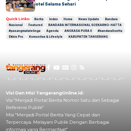
Operasional Hotel Selama Sehari
Quick Links:
Berita
Index
Home
News Update
Bandara
Nasional
Featured
BANDARA INTERNASIONAL SOEKARNO-HATTA
#pasangmatatelinga
Agenda
ANGKASA PURA II
#bandaraSoetta
Ekbis Pro
Komunitas & Lifestyle
KABUPATEN TANGERANG
Visi Dan Misi TangerangOnline.id:
Visi "Menjadi Portal Berita Nomor Satu dan Sebagai
Referensi Publik"
Misi "Menjadi Portal Berita Yang Cepat dan
Terpercaya. Melayani Publik Dengan Berbagai
informasi yang Bermanfaat"