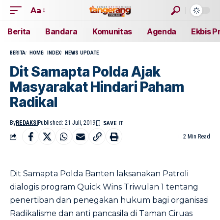
Aa
Berita
Bandara
Komunitas
Agenda
Ekbis P
BERITA
HOME
INDEX
NEWS UPDATE
Dit Samapta Polda Ajak
Masyarakat Hindari Paham
Radikal
By
REDAKSI
Published: 21 Juli, 2019
2 Min Read
Dit Samapta Polda Banten laksanakan Patroli
dialogis program Quick Wins Triwulan 1 tentang
penertiban dan penegakan hukum bagi organisasi
Radikalisme dan anti pancasila di Taman Ciruas