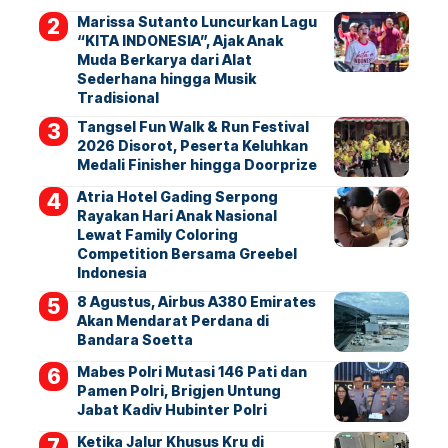
Marissa Sutanto Luncurkan Lagu
“KITA INDONESIA”, Ajak Anak
Muda Berkarya dari Alat
Sederhana hingga Musik
Tradisional
Tangsel Fun Walk & Run Festival
2026 Disorot, Peserta Keluhkan
Medali Finisher hingga Doorprize
Atria Hotel Gading Serpong
Rayakan Hari Anak Nasional
Lewat Family Coloring
Competition Bersama Greebel
Indonesia
8 Agustus, Airbus A380 Emirates
Akan Mendarat Perdana di
Bandara Soetta
Mabes Polri Mutasi 146 Pati dan
Pamen Polri, Brigjen Untung
Jabat Kadiv Hubinter Polri
Ketika Jalur Khusus Kru di