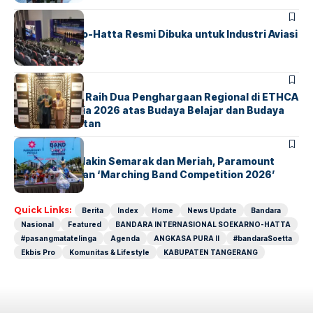
BANDARA
BERITA
IALC Soekarno-Hatta Resmi Dibuka untuk Industri Aviasi
Dunia
BERITA
ParagonCorp Raih Dua Penghargaan Regional di ETHCA
Southeast Asia 2026 atas Budaya Belajar dan Budaya
Kebermanfaatan
BERITA
INDEX
Akhir Pekan Makin Semarak dan Meriah, Paramount
Petals Hadirkan ‘Marching Band Competition 2026’
Quick Links:
Berita
Index
Home
News Update
Bandara
Nasional
Featured
BANDARA INTERNASIONAL SOEKARNO-HATTA
#pasangmatatelinga
Agenda
ANGKASA PURA II
#bandaraSoetta
Ekbis Pro
Komunitas & Lifestyle
KABUPATEN TANGERANG