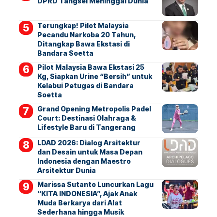
DPRD Tangsel Meninggal Dunia
Terungkap! Pilot Malaysia
Pecandu Narkoba 20 Tahun,
Ditangkap Bawa Ekstasi di
Bandara Soetta
Pilot Malaysia Bawa Ekstasi 25
Kg, Siapkan Urine “Bersih” untuk
Kelabui Petugas di Bandara
Soetta
Grand Opening Metropolis Padel
Court: Destinasi Olahraga &
Lifestyle Baru di Tangerang
LDAD 2026: Dialog Arsitektur
dan Desain untuk Masa Depan
Indonesia dengan Maestro
Arsitektur Dunia
Marissa Sutanto Luncurkan Lagu
“KITA INDONESIA”, Ajak Anak
Muda Berkarya dari Alat
Sederhana hingga Musik