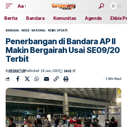
Aa
Berita
Bandara
Komunitas
Agenda
Ekbis P
BANDARA
INDEX
NASIONAL
NEWS UPDATE
Penerbangan di Bandara AP II
Makin Bergairah Usai SE09/20
Terbit
By
REDAKTUR
Published: 28 Juni, 2020
5 Min Read