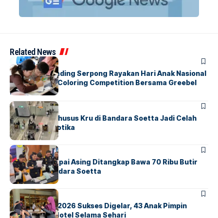
Related News
BERITA
INDEX
Atria Hotel Gading Serpong Rayakan Hari Anak Nasional
Lewat Family Coloring Competition Bersama Greebel
Indonesia
BANDARA
BERITA
Ketika Jalur Khusus Kru di Bandara Soetta Jadi Celah
Sindikat Narkotika
BANDARA
BERITA
Kopilot Maskapai Asing Ditangkap Bawa 70 Ribu Butir
Ekstasi di Bandara Soetta
BERITA
INDEX
GM For A Day 2026 Sukses Digelar, 43 Anak Pimpin
Operasional Hotel Selama Sehari