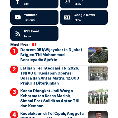
Like
Follow
Youtube
Google News
Subscribe
Follow
RSS Feed
Follow
Most Read
Danrem 051/Wijayakarta Dijabat
Brigjen TNI Muhammad
Benrieyadin Sjafrie
Latihan Terintegrasi TNI 2026,
TNI AU Uji Kesiapan Operasi
Udara dan Antar Matra, 12.000
Prajurit Diterjunkan
Kasau Diangkat Jadi Warga
Kehormatan Korps Marinir,
Simbol Erat Soliditas Antar TNI
dan Kemhan
Kecelakaan di Tol Cipali, Anggota