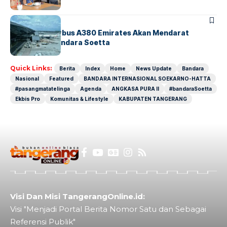
BANDARA
BERITA
8 Agustus, Airbus A380 Emirates Akan Mendarat
Perdana di Bandara Soetta
Quick Links:
Berita
Index
Home
News Update
Bandara
Nasional
Featured
BANDARA INTERNASIONAL SOEKARNO-HATTA
#pasangmatatelinga
Agenda
ANGKASA PURA II
#bandaraSoetta
Ekbis Pro
Komunitas & Lifestyle
KABUPATEN TANGERANG
Visi Dan Misi TangerangOnline.id:
Visi "Menjadi Portal Berita Nomor Satu dan Sebagai
Referensi Publik"