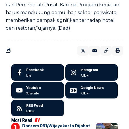
dari Pemerintah Pusat. Karena Program kegiatan
harus mendukung pemulihan sektor pariwisata,
memberikan dampak signifikan terhadap hotel
dan restoran,”ujarnya. (Ded)
Facebook
Instagram
Like
Follow
Youtube
Google News
Subscribe
Follow
RSS Feed
Follow
Most Read
Danrem 051/Wijayakarta Dijabat