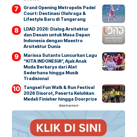
Grand Opening Metropolis Padel
Court: Destinasi Olahraga &
Lifestyle Baru di Tangerang
LDAD 2026: Dialog Arsitektur
dan Desain untuk Masa Depan
Indonesia dengan Maestro
Arsitektur Dunia
Marissa Sutanto Luncurkan Lagu
“KITA INDONESIA”, Ajak Anak
Muda Berkarya dari Alat
Sederhana hingga Musik
Tradisional
Tangsel Fun Walk & Run Festival
2026 Disorot, Peserta Keluhkan
Medali Finisher hingga Doorprize
- Advertisement -