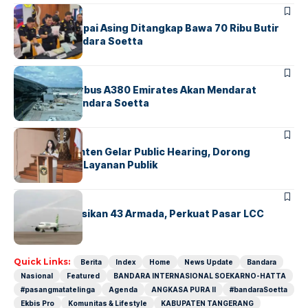
BANDARA
BERITA
Kopilot Maskapai Asing Ditangkap Bawa 70 Ribu Butir
Ekstasi di Bandara Soetta
BANDARA
BERITA
8 Agustus, Airbus A380 Emirates Akan Mendarat
Perdana di Bandara Soetta
BANDARA
BERITA
Karantina Banten Gelar Public Hearing, Dorong
Transparansi Layanan Publik
BANDARA
BERITA
Citilink Operasikan 43 Armada, Perkuat Pasar LCC
Nasional
Quick Links:
Berita
Index
Home
News Update
Bandara
Nasional
Featured
BANDARA INTERNASIONAL SOEKARNO-HATTA
#pasangmatatelinga
Agenda
ANGKASA PURA II
#bandaraSoetta
Ekbis Pro
Komunitas & Lifestyle
KABUPATEN TANGERANG