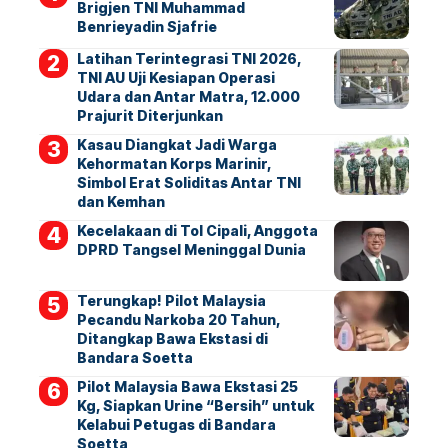
Brigjen TNI Muhammad
Benrieyadin Sjafrie
Latihan Terintegrasi TNI 2026,
TNI AU Uji Kesiapan Operasi
Udara dan Antar Matra, 12.000
Prajurit Diterjunkan
Kasau Diangkat Jadi Warga
Kehormatan Korps Marinir,
Simbol Erat Soliditas Antar TNI
dan Kemhan
Kecelakaan di Tol Cipali, Anggota
DPRD Tangsel Meninggal Dunia
Terungkap! Pilot Malaysia
Pecandu Narkoba 20 Tahun,
Ditangkap Bawa Ekstasi di
Bandara Soetta
Pilot Malaysia Bawa Ekstasi 25
Kg, Siapkan Urine “Bersih” untuk
Kelabui Petugas di Bandara
Soetta