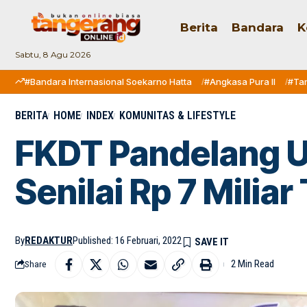
Berita
Bandara
K
Sabtu, 8 Agu 2026
#Bandara Internasional Soekarno Hatta
#Angkasa Pura II
#Ta
BERITA
HOME
INDEX
KOMUNITAS & LIFESTYLE
FKDT Pandelang U
Senilai Rp 7 Milia
By
REDAKTUR
Published: 16 Februari, 2022
2 Min Read
Share