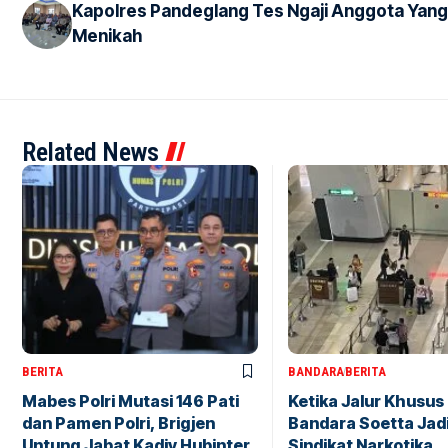
Kapolres Pandeglang Tes Ngaji Anggota Yan
Menikah
Related News
BERITA
BANDARA
BERITA
Mabes Polri Mutasi 146 Pati
Ketika Jalur Khusus 
dan Pamen Polri, Brigjen
Bandara Soetta Jad
Untung Jabat Kadiv Hubinter
Sindikat Narkotika