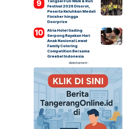
Tangsel Fun Walk & Run
Festival 2026 Disorot,
Peserta Keluhkan Medali
Finisher hingga
Doorprize
Atria Hotel Gading
Serpong Rayakan Hari
Anak Nasional Lewat
Family Coloring
Competition Bersama
Greebel Indonesia
- Advertisement -