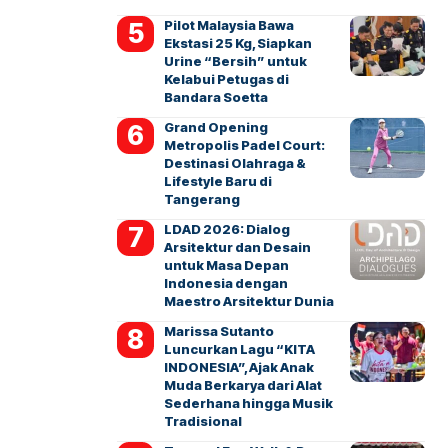
Pilot Malaysia Bawa
Ekstasi 25 Kg, Siapkan
Urine “Bersih” untuk
Kelabui Petugas di
Bandara Soetta
Grand Opening
Metropolis Padel Court:
Destinasi Olahraga &
Lifestyle Baru di
Tangerang
LDAD 2026: Dialog
Arsitektur dan Desain
untuk Masa Depan
Indonesia dengan
Maestro Arsitektur Dunia
Marissa Sutanto
Luncurkan Lagu “KITA
INDONESIA”, Ajak Anak
Muda Berkarya dari Alat
Sederhana hingga Musik
Tradisional