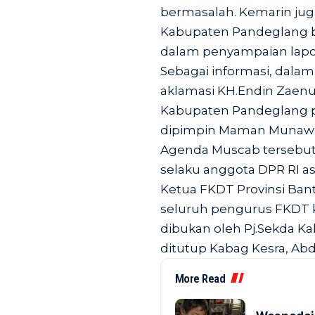
bermasalah. Kemarin juga
Kabupaten Pandeglang be
dalam penyampaian lap
Sebagai informasi, dalam
aklamasi KH.Endin Zae
Kabupaten Pandeglang p
dipimpin Maman Munawa
Agenda Muscab tersebut 
selaku anggota DPR RI as
Ketua FKDT Provinsi Ba
seluruh pengurus FKDT 
dibukan oleh Pj.Sekda K
ditutup Kabag Kesra, Abd
More Read