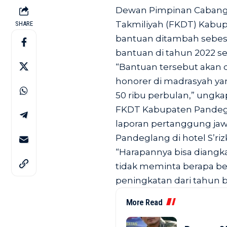
Dewan Pimpinan Cabang 
Takmiliyah (FKDT) Kabu
SHARE
bantuan ditambah sebesar
bantuan di tahun 2022 seb
“Bantuan tersebut akan
honorer di madrasyah ya
50 ribu perbulan,” ungk
FKDT Kabupaten Pandegl
laporan pertanggung j
Pandeglang di hotel S’riz
“Harapannya bisa diangk
tidak meminta berapa be
peningkatan dari tahun 
More Read