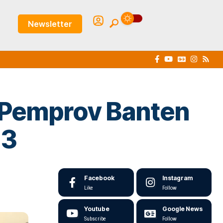
Newsletter
 Pemprov Banten
23
Facebook
Instagram
Like
Follow
Youtube
Google News
Subscribe
Follow