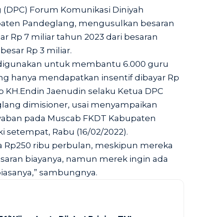
(DPC) Forum Komunikasi Diniyah
paten Pandeglang, mengusulkan besaran
 Rp 7 miliar tahun 2023 dari besaran
esar Rp 3 miliar.
 digunakan untuk membantu 6.000 guru
ng hanya mendapatkan insentif dibayar Rp
ap KH.Endin Jaenudin selaku Ketua DPC
ang dimisioner, usai menyampaikan
awaban pada Muscab FKDT Kabupaten
ki setempat, Rabu (16/02/2022).
a Rp250 ribu perbulan, meskipun mereka
saran biayanya, namun merek ingin ada
biasanya,” sambungnya.