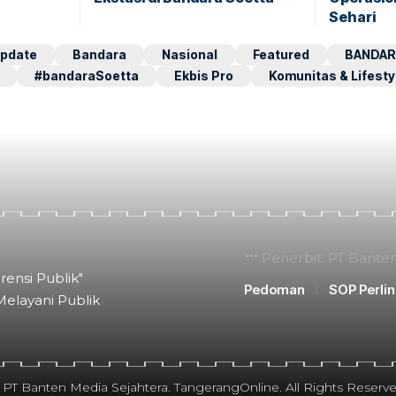
Sehari
pdate
Bandara
Nasional
Featured
BANDAR
#bandaraSoetta
Ekbis Pro
Komunitas & Lifesty
Penerbit: PT Bante
rensi Publik"
Pedoman
SOP Perli
Melayani Publik
 PT Banten Media Sejahtera. TangerangOnline. All Rights Reserve