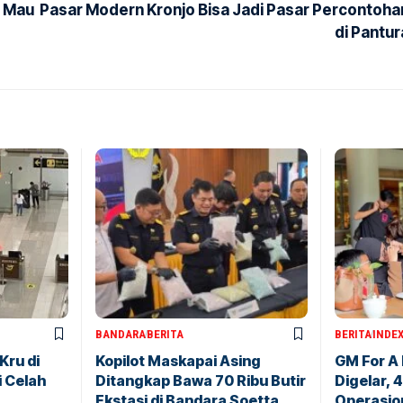
g Mau
Pasar Modern Kronjo Bisa Jadi Pasar Percontoha
di Pantur
BANDARA
BERITA
BERITA
INDE
Kru di
Kopilot Maskapai Asing
GM For A
i Celah
Ditangkap Bawa 70 Ribu Butir
Digelar, 
Ekstasi di Bandara Soetta
Operasio