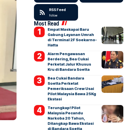
RSS Feed
Follow
Most Read
Empat Maskapai Baru
Gabung Layanan Umrah
di Terminal 2F Soekarno-
Hatta
Alarm Pengawasan
Berdering, Bea Cukai
Perketat Jalur Khusus
Kru di Bandara Soetta
Bea Cukai Bandara
Soetta Perketat
Pemeriksaan Crew Usai
Pilot Malaysia Bawa 25Kg
Ekstasi
Terungkap! Pilot
Malaysia Pecandu
Narkoba 20 Tahun,
Ditangkap Bawa Ekstasi
di Bandara Soetta