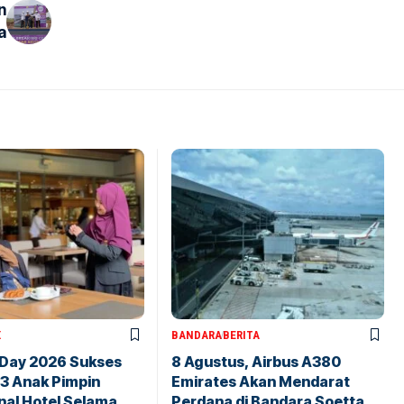
n
a
X
BANDARA
BERITA
 Day 2026 Sukses
8 Agustus, Airbus A380
43 Anak Pimpin
Emirates Akan Mendarat
nal Hotel Selama
Perdana di Bandara Soetta