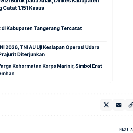
Gizi Buruk pada Anak, Dinkes Kabupaten
 Catat 1.151 Kasus
 di Kabupaten Tangerang Tercatat
NI 2026, TNI AU Uji Kesiapan Operasi Udara
rajurit Diterjunkan
arga Kehormatan Korps Marinir, Simbol Erat
Kemhan
NEXT A