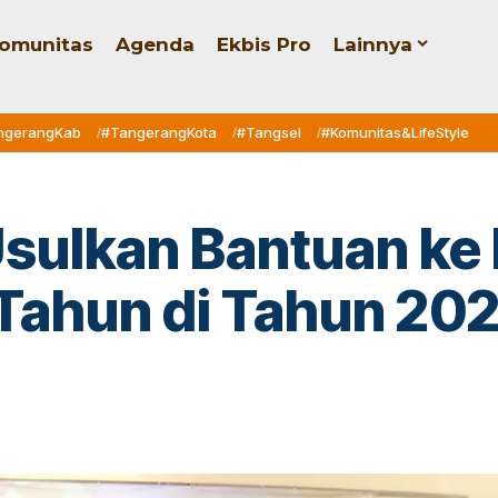
omunitas
Agenda
Ekbis Pro
Lainnya
ngerangKab
#TangerangKota
#Tangsel
#Komunitas&LifeStyle
sulkan Bantuan ke
r Tahun di Tahun 20