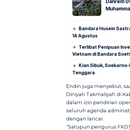
Danrem 05
Muhammad 
Bandara Husein Sastr
14 Agustus
Terlibat Penipuan Inve
Vietnam di Bandara Soet
Kian Sibuk, Soekarno-
Tenggara
Endin juga menyebut, saa
Diniyah Takmaliyah di K
dalam izin pendirian op
seluruh agenda administ
dengan lancar.
“Satupun pengurus FKDT 