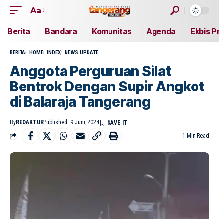
Aa
Berita
Bandara
Komunitas
Agenda
Ekbis P
BERITA
HOME
INDEX
NEWS UPDATE
Anggota Perguruan Silat
Bentrok Dengan Supir Angkot
di Balaraja Tangerang
By
REDAKTUR
Published: 9 Juni, 2024
1 Min Read