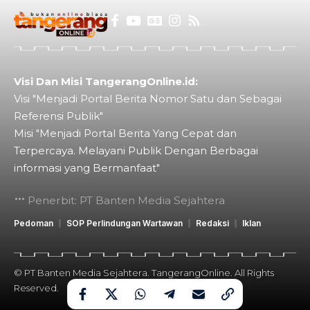
Visi Dan Misi TangerangOnline.id:
Visi "Menjadi Portal Berita Nomor Satu dan Sebagai
Referensi Publik"
Misi "Menjadi Portal Berita Yang Cepat dan
Terpercaya. Melayani Publik Dengan Berbagai
informasi yang Bermanfaat"
Penerbit: PT Banten Media Sejahtera
Pedoman
SOP Perlindungan Wartawan
Redaksi
Iklan
© PT Banten Media Sejahtera. TangerangOnline. All Rights
Reserved.