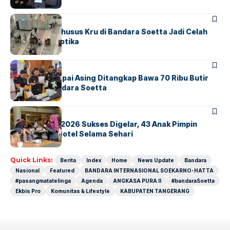
BANDARA
BERITA
Ketika Jalur Khusus Kru di Bandara Soetta Jadi Celah
Sindikat Narkotika
BANDARA
BERITA
Kopilot Maskapai Asing Ditangkap Bawa 70 Ribu Butir
Ekstasi di Bandara Soetta
BERITA
INDEX
GM For A Day 2026 Sukses Digelar, 43 Anak Pimpin
Operasional Hotel Selama Sehari
Quick Links:
Berita
Index
Home
News Update
Bandara
Nasional
Featured
BANDARA INTERNASIONAL SOEKARNO-HATTA
#pasangmatatelinga
Agenda
ANGKASA PURA II
#bandaraSoetta
Ekbis Pro
Komunitas & Lifestyle
KABUPATEN TANGERANG