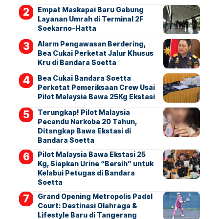
Empat Maskapai Baru Gabung
Layanan Umrah di Terminal 2F
Soekarno-Hatta
Alarm Pengawasan Berdering,
Bea Cukai Perketat Jalur Khusus
Kru di Bandara Soetta
Bea Cukai Bandara Soetta
Perketat Pemeriksaan Crew Usai
Pilot Malaysia Bawa 25Kg Ekstasi
Terungkap! Pilot Malaysia
Pecandu Narkoba 20 Tahun,
Ditangkap Bawa Ekstasi di
Bandara Soetta
Pilot Malaysia Bawa Ekstasi 25
Kg, Siapkan Urine “Bersih” untuk
Kelabui Petugas di Bandara
Soetta
Grand Opening Metropolis Padel
Court: Destinasi Olahraga &
Lifestyle Baru di Tangerang