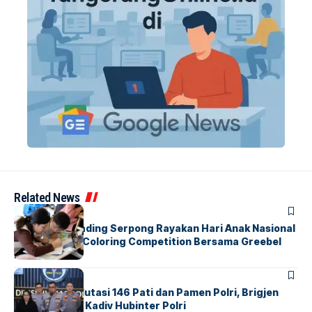
Related News
BERITA
INDEX
Atria Hotel Gading Serpong Rayakan Hari Anak Nasional
Lewat Family Coloring Competition Bersama Greebel
Indonesia
BERITA
Mabes Polri Mutasi 146 Pati dan Pamen Polri, Brigjen
Untung Jabat Kadiv Hubinter Polri