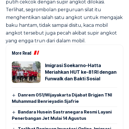
putih cekcok dengan supir angkot dilokasi.
Terlihat, segrombolan perguruan silat itu
menghentikan salah satu angkot untuk mengajak
baku hantam, tidak sampai disitu, kaca mobil
angkot tersebut juga pecah akibat supir angkot
yang engga trun dari dalam mobil.
More Read
Imigrasi Soekarno-Hatta
Meriahkan HUT ke-81 RI dengan
Funwalk dan Bakti Sosial
Danrem 051/Wijayakarta Dijabat Brigjen TNI
Muhammad Benrieyadin Sjafrie
Bandara Husein Sastranegara Resmi Layani
Penerbangan Jet Mulai 14 Agustus
Terlibat Penipuan Investasi Online, Imigrasi