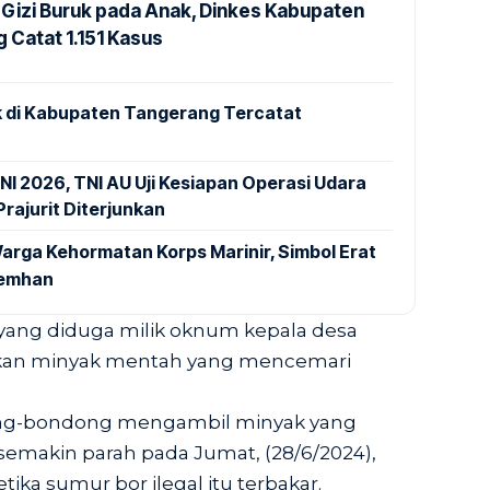
Gizi Buruk pada Anak, Dinkes Kabupaten
 Catat 1.151 Kasus
 di Kabupaten Tangerang Tercatat
NI 2026, TNI AU Uji Kesiapan Operasi Udara
rajurit Diterjunkan
arga Kehormatan Korps Marinir, Simbol Erat
Kemhan
l yang diduga milik oknum kepala desa
arkan minyak mentah yang mencemari
ong-bondong mengambil minyak yang
 semakin parah pada Jumat, (28/6/2024),
etika sumur bor ilegal itu terbakar.