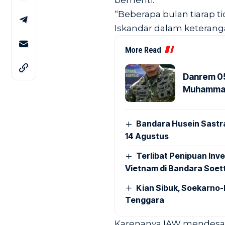
berhenti.
“Beberapa bulan tiarap tid
Iskandar dalam keteranga
More Read
Danrem 05
Muhammad 
Bandara Husein Sastr
14 Agustus
Terlibat Penipuan Inve
Vietnam di Bandara Soet
Kian Sibuk, Soekarno-
Tenggara
Karenanya IAW mendesak 