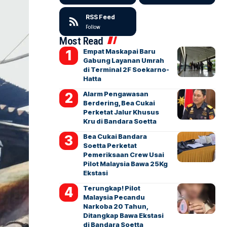
RSS Feed
Follow
Most Read
Empat Maskapai Baru
Gabung Layanan Umrah
di Terminal 2F Soekarno-
Hatta
Alarm Pengawasan
Berdering, Bea Cukai
Perketat Jalur Khusus
Kru di Bandara Soetta
Bea Cukai Bandara
Soetta Perketat
Pemeriksaan Crew Usai
Pilot Malaysia Bawa 25Kg
Ekstasi
Terungkap! Pilot
Malaysia Pecandu
Narkoba 20 Tahun,
Ditangkap Bawa Ekstasi
di Bandara Soetta