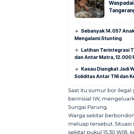
Waspadai 
Tangerang
Sebanyak 14.057 Anak
Mengalami Stunting
Latihan Terintegrasi T
dan Antar Matra, 12.000 P
Kasau Diangkat Jadi W
Soliditas Antar TNI dan 
Saat itu sumur bor ilega
berinisial IW, mengelu
Sungai Parung.
Warga sekitar berbond
meluap tersebut. Situasi
sekitar pukul 15.30 WIB, k