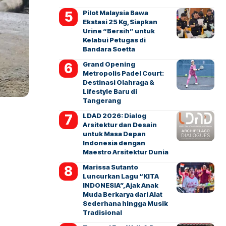
Pilot Malaysia Bawa
Ekstasi 25 Kg, Siapkan
Urine “Bersih” untuk
Kelabui Petugas di
Bandara Soetta
Grand Opening
Metropolis Padel Court:
Destinasi Olahraga &
Lifestyle Baru di
Tangerang
LDAD 2026: Dialog
Arsitektur dan Desain
untuk Masa Depan
Indonesia dengan
Maestro Arsitektur Dunia
Marissa Sutanto
Luncurkan Lagu “KITA
INDONESIA”, Ajak Anak
Muda Berkarya dari Alat
Sederhana hingga Musik
Tradisional