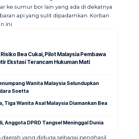
r ke sumur bor lain yang ada di dekatnya
ran api yang sulit dipadamkan. Korban
 ini.
 Risiko Bea Cukai, Pilot Malaysia Pembawa
utir Ekstasi Terancam Hukuman Mati
 Penumpang Wanita Malaysia Selundupkan
ndara Soetta
a, Tiga Wanita Asal Malaysia Diamankan Bea
ali, Anggota DPRD Tangsel Meninggal Dunia
h-daerah yang diduga sebagai penghasil