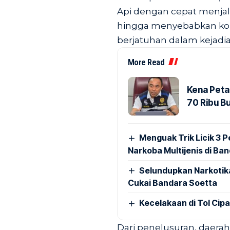
Api dengan cepat menjala
hingga menyebabkan koba
berjatuhan dalam kejadian
More Read
Kena Peta
70 Ribu B
Menguak Trik Licik 3
Narkoba Multijenis di Ba
Selundupkan Narkotik
Cukai Bandara Soetta
Kecelakaan di Tol Cip
Dari penelusuran, daera