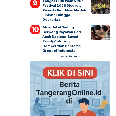
Tangsel Fun Walk & Run
Festival 2026 Disorot,
Peserta Keluhkan Medali
Finisher hingga
Doorprize
Atria Hotel Gading
Serpong Rayakan Hari
Anak Nasional Lewat
Family Coloring
Competition Bersama
Greebel Indonesia
- Advertisement -