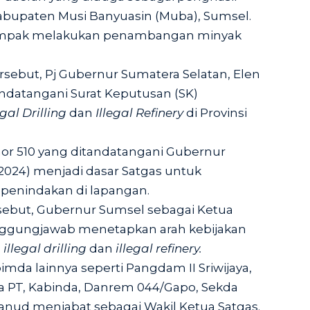
abupaten Musi Banyuasin (Muba), Sumsel.
kompak melakukan penambangan minyak
ersebut, Pj Gubernur Sumatera Selatan, Elen
andatangani Surat Keputusan (SK)
egal Drilling
dan
Illegal Refinery
di Provinsi
or 510 yang ditandatangani Gubernur
2024) menjadi dasar Satgas untuk
penindakan di lapangan.
sebut, Gubernur Sumsel sebagai Ketua
anggungjawab menetapkan arah kebijakan
n
illegal drilling
dan
illegal refinery.
imda lainnya seperti Pangdam II Sriwijaya,
Ka PT, Kabinda, Danrem 044/Gapo, Sekda
lanud menjabat sebagai Wakil Ketua Satgas.