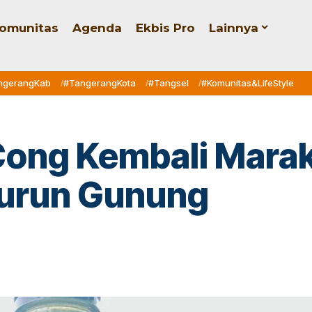
omunitas
Agenda
Ekbis Pro
Lainnya
ngerangKab
#TangerangKota
#Tangsel
#Komunitas&LifeStyle
Cong Kembali Mara
Turun Gunung