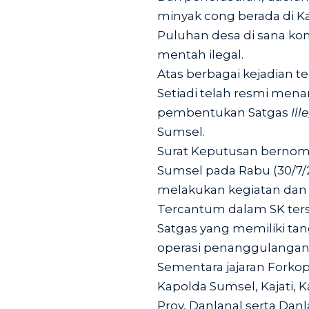
minyak cong berada di K
Puluhan desa di sana 
mentah ilegal.
Atas berbagai kejadian t
Setiadi telah resmi men
pembentukan Satgas
Ill
Sumsel.
Surat Keputusan bernom
Sumsel pada Rabu (30/7/
melakukan kegiatan dan 
Tercantum dalam SK ter
Satgas yang memiliki t
operasi penanggulanga
Sementara jajaran Forkop
Kapolda Sumsel, Kajati, 
Prov, Danlanal serta Dan