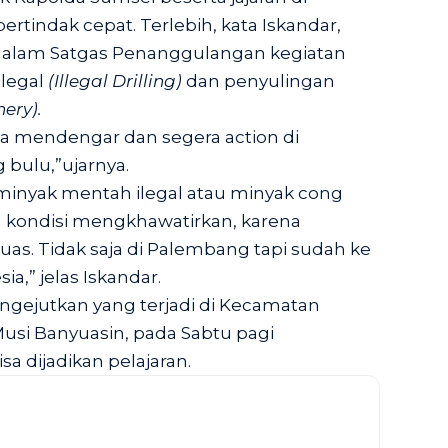
rtindak cepat. Terlebih, kata Iskandar,
alam Satgas Penanggulangan kegiatan
ilegal
(Illegal Drilling)
dan penyulingan
nery).
da mendengar dan segera action di
 bulu,”ujarnya.
inyak mentah ilegal atau minyak cong
kondisi mengkhawatirkan, karena
as. Tidak saja di Palembang tapi sudah ke
ia,” jelas Iskandar.
mengejutkan yang terjadi di Kecamatan
Musi Banyuasin, pada Sabtu pagi
sa dijadikan pelajaran.