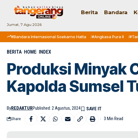
Berita
Bandara
K
Jumat, 7 Agu 2026
#Bandara Internasional Soekarno Hatta
#Angkasa Pura II
#Ta
BERITA
HOME
INDEX
Produksi Minyak 
Kapolda Sumsel 
By
REDAKTUR
Published: 2 Agustus, 2024
3 Min Read
Share