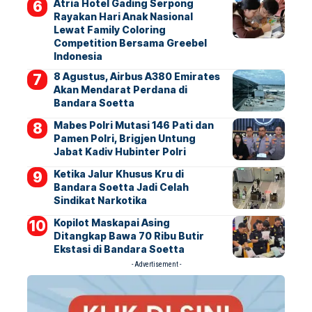
Atria Hotel Gading Serpong
Rayakan Hari Anak Nasional
Lewat Family Coloring
Competition Bersama Greebel
Indonesia
8 Agustus, Airbus A380 Emirates
Akan Mendarat Perdana di
Bandara Soetta
Mabes Polri Mutasi 146 Pati dan
Pamen Polri, Brigjen Untung
Jabat Kadiv Hubinter Polri
Ketika Jalur Khusus Kru di
Bandara Soetta Jadi Celah
Sindikat Narkotika
Kopilot Maskapai Asing
Ditangkap Bawa 70 Ribu Butir
Ekstasi di Bandara Soetta
- Advertisement -