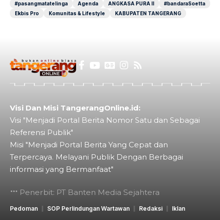
#pasangmatatelinga
Agenda
ANGKASA PURA II
#bandaraSoetta
Ekbis Pro
Komunitas & Lifestyle
KABUPATEN TANGERANG
Visi Dan Misi TangerangOnline.id:
Visi "Menjadi Portal Berita Nomor Satu dan Sebagai
Referensi Publik"
Misi "Menjadi Portal Berita Yang Cepat dan
Terpercaya. Melayani Publik Dengan Berbagai
informasi yang Bermanfaat"
Penerbit: PT Banten Media Sejahtera
Pedoman
SOP Perlindungan Wartawan
Redaksi
Iklan