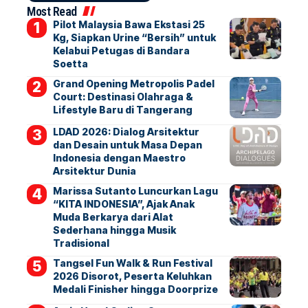
Most Read
Pilot Malaysia Bawa Ekstasi 25
Kg, Siapkan Urine “Bersih” untuk
Kelabui Petugas di Bandara
Soetta
Grand Opening Metropolis Padel
Court: Destinasi Olahraga &
Lifestyle Baru di Tangerang
LDAD 2026: Dialog Arsitektur
dan Desain untuk Masa Depan
Indonesia dengan Maestro
Arsitektur Dunia
Marissa Sutanto Luncurkan Lagu
“KITA INDONESIA”, Ajak Anak
Muda Berkarya dari Alat
Sederhana hingga Musik
Tradisional
Tangsel Fun Walk & Run Festival
2026 Disorot, Peserta Keluhkan
Medali Finisher hingga Doorprize