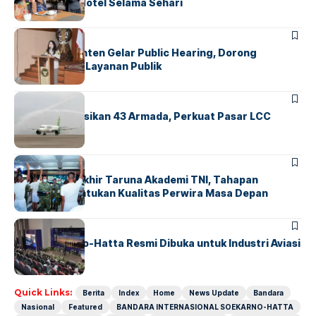
Operasional Hotel Selama Sehari
BANDARA
BERITA
Karantina Banten Gelar Public Hearing, Dorong
Transparansi Layanan Publik
BANDARA
BERITA
Citilink Operasikan 43 Armada, Perkuat Pasar LCC
Nasional
BERITA
Sidang Pantukhir Taruna Akademi TNI, Tahapan
Strategis Tentukan Kualitas Perwira Masa Depan
BANDARA
BERITA
IALC Soekarno-Hatta Resmi Dibuka untuk Industri Aviasi
Dunia
Quick Links:
Berita
Index
Home
News Update
Bandara
Nasional
Featured
BANDARA INTERNASIONAL SOEKARNO-HATTA