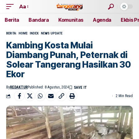
Aa
Berita
Bandara
Komunitas
Agenda
Ekbis P
BERITA
HOME
INDEX
NEWS UPDATE
Kambing Kosta Mulai
Diambang Punah, Peternak di
Solear Tangerang Hasilkan 30
Ekor
By
REDAKTUR
Published: 8 Agustus, 2024
2 Min Read