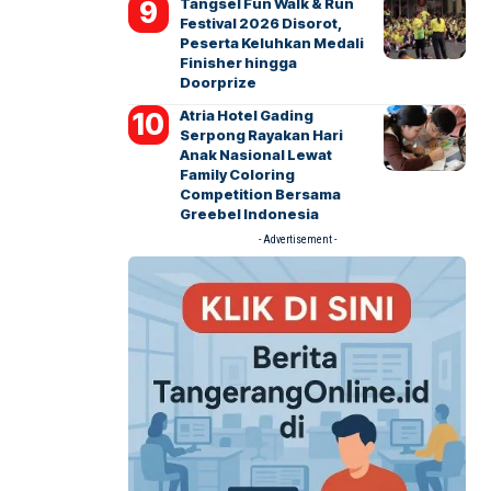
Tangsel Fun Walk & Run
Festival 2026 Disorot,
Peserta Keluhkan Medali
Finisher hingga
Doorprize
Atria Hotel Gading
Serpong Rayakan Hari
Anak Nasional Lewat
Family Coloring
Competition Bersama
Greebel Indonesia
- Advertisement -