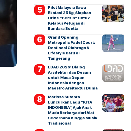
Pilot Malaysia Bawa
Ekstasi 25 Kg, Siapkan
Urine “Bersih” untuk
Kelabui Petugas di
Bandara Soetta
Grand Opening
Metropolis Padel Court:
Destinasi Olahraga &
Lifestyle Baru di
Tangerang
LDAD 2026: Dialog
Arsitektur dan Desain
untuk Masa Depan
Indonesia dengan
Maestro Arsitektur Dunia
Marissa Sutanto
Luncurkan Lagu “KITA
INDONESIA”, Ajak Anak
Muda Berkarya dari Alat
Sederhana hingga Musik
Tradisional