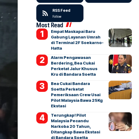
RSS Feed
Follow
Most Read
Empat Maskapai Baru
Gabung Layanan Umrah
di Terminal 2F Soekarno-
Hatta
Alarm Pengawasan
Berdering, Bea Cukai
Perketat Jalur Khusus
Kru di Bandara Soetta
Bea Cukai Bandara
Soetta Perketat
Pemeriksaan Crew Usai
Pilot Malaysia Bawa 25Kg
Ekstasi
Terungkap! Pilot
Malaysia Pecandu
Narkoba 20 Tahun,
Ditangkap Bawa Ekstasi
di Bandara Soetta