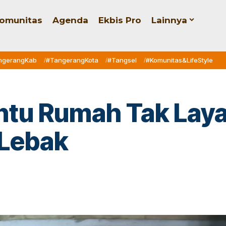
omunitas
Agenda
Ekbis Pro
Lainnya
ngerangKab
#TangerangKota
#Tangsel
#Komunitas&LifeStyle
tu Rumah Tak Layak
 Lebak