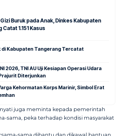
Gizi Buruk pada Anak, Dinkes Kabupaten
 Catat 1.151 Kasus
 di Kabupaten Tangerang Tercatat
NI 2026, TNI AU Uji Kesiapan Operasi Udara
rajurit Diterjunkan
arga Kehormatan Korps Marinir, Simbol Erat
Kemhan
imyati juga meminta kepada pemerintah
a-sama, peka terhadap kondisi masyarakat
ersama-sama dibantu dan dikawal bantuan