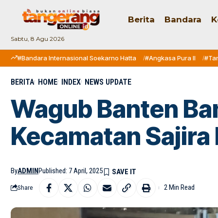
Berita
Bandara
K
Sabtu, 8 Agu 2026
#Bandara Internasional Soekarno Hatta
#Angkasa Pura II
#Ta
BERITA
HOME
INDEX
NEWS UPDATE
Wagub Banten Ban
Kecamatan Sajira
By
ADMIN
Published: 7 April, 2025
2 Min Read
Share