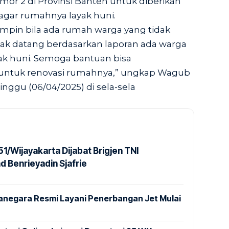
mor 2 di Provinsi Banten untuk diberikan
ar rumahnya layak huni.
mpin bila ada rumah warga yang tidak
apak datang berdasarkan laporan ada warga
yak huni. Semoga bantuan bisa
untuk renovasi rumahnya,” ungkap Wagub
nggu (06/04/2025) di sela-sela
1/Wijayakarta Dijabat Brigjen TNI
Benrieyadin Sjafrie
anegara Resmi Layani Penerbangan Jet Mulai