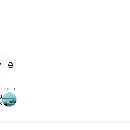
RTICLE
g
k