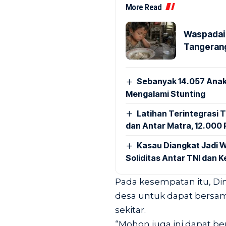
More Read
Waspadai 
Tangerang
Sebanyak 14.057 Anak
Mengalami Stunting
Latihan Terintegrasi T
dan Antar Matra, 12.000 P
Kasau Diangkat Jadi W
Soliditas Antar TNI dan 
Pada kesempatan itu, D
desa untuk dapat bersam
sekitar.
“Mohon juga ini dapat b