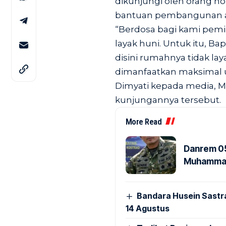
dikunjungi oleh orang no
bantuan pembangunan ag
“Berdosa bagi kami pemi
layak huni. Untuk itu, B
disini rumahnya tidak la
dimanfaatkan maksimal 
Dimyati kepada media, Mi
kunjungannya tersebut.
More Read
Danrem 05
Muhammad 
Bandara Husein Sastr
14 Agustus