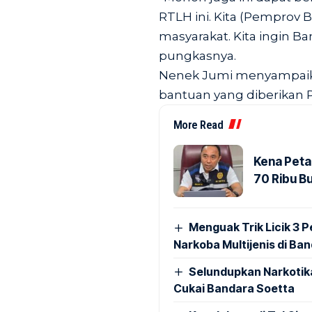
RTLH ini. Kita (Pemprov
masyarakat. Kita ingin 
pungkasnya.
Nenek Jumi menyampaika
bantuan yang diberikan
More Read
Kena Peta
70 Ribu B
Menguak Trik Licik 3
Narkoba Multijenis di Ba
Selundupkan Narkotik
Cukai Bandara Soetta