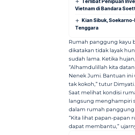
Terlibat Penipuan Inve
Vietnam di Bandara Soet
Kian Sibuk, Soekarno-
Tenggara
Rumah panggung kayu ber
dikatakan tidak layak hu
sudah lama. Ketika hujan
“Alhamdulillah kita data
Nenek Jumi. Bantuan in
tak kokoh,” tutur Dimyati.
Saat melihat kondisi rum
langsung menghampiri s
dalam rumah panggung bi
“Kita lihat papan-papan 
dapat membantu,” ujarny