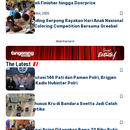
Keluhkan Medali Finisher hingga Doorprize
BERITA
INDEX
1 Agustus, 2026
Atria Hotel Gading Serpong Rayakan Hari Anak Nasional
Lewat Family Coloring Competition Bersama Greebel
Indonesia
- Advertisement -
The Latest
BERITA
Mabes Polri Mutasi 146 Pati dan Pamen Polri, Brigjen
Untung Jabat Kadiv Hubinter Polri
BANDARA
BERITA
Ketika Jalur Khusus Kru di Bandara Soetta Jadi Celah
Sindikat Narkotika
BANDARA
BERITA
Kopilot Maskapai Asing Ditangkap Bawa 70 Ribu Butir