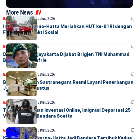
More News
BANDARA
BERITA
8 Agustus, 2026
Imigrasi Soekarno-Hatta Meriahkan HUT ke-81 RI dengan
Funwalk dan Bakti Sosial
BERITA
7 Agustus, 2026
Danrem 051/Wijayakarta Dijabat Brigjen TNI Muhammad
Benrieyadin Sjafrie
BANDARA
BERITA
7 Agustus, 2026
Bandara Husein Sastranegara Resmi Layani Penerbangan
Jet Mulai 14 Agustus
BANDARA
BERITA
7 Agustus, 2026
Terlibat Penipuan Investasi Online, Imigrasi Deportasi 25
WN Vietnam di Bandara Soetta
BANDARA
BERITA
7 Agustus, 2026
Kian Sibuk, Soekarno-Hatta Jadi Bandara Tersibuk Kedua