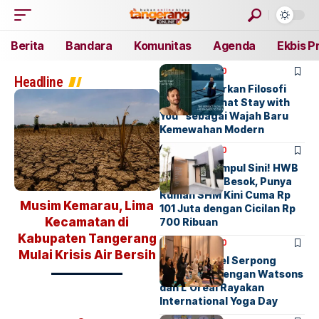
Berita
Bandara
Komunitas
Agenda
Ekbis P
BERITA
EKBIS PRO
Headline
GROHE Hadirkan Filosofi
“Showers That Stay with
You” sebagai Wajah Baru
Kemewahan Modern
BERITA
EKBIS PRO
Gaji UMR Kumpul Sini! HWB
Serang Rilis Besok, Punya
Rumah SHM Kini Cuma Rp
Musim Kemarau, Lima
Ketua DPRD Kota
101 Juta dengan Cicilan Rp
Kecamatan di
Tangerang Rusdi Alam
700 Ribuan
g
Kabupaten Tangerang
Meninggal
BERITA
EKBIS PRO
Mulai Krisis Air Bersih
HARRIS Hotel Serpong
Kolaborasi dengan Watsons
dan L’Oréal Rayakan
International Yoga Day