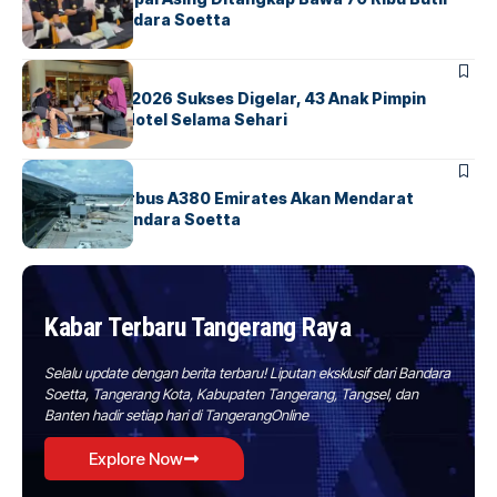
Ekstasi di Bandara Soetta
BERITA
INDEX
GM For A Day 2026 Sukses Digelar, 43 Anak Pimpin
Operasional Hotel Selama Sehari
BANDARA
BERITA
8 Agustus, Airbus A380 Emirates Akan Mendarat
Perdana di Bandara Soetta
Kabar Terbaru Tangerang Raya
Selalu update dengan berita terbaru! Liputan eksklusif dari Bandara
Soetta, Tangerang Kota, Kabupaten Tangerang, Tangsel, dan
Banten hadir setiap hari di TangerangOnline
Explore Now