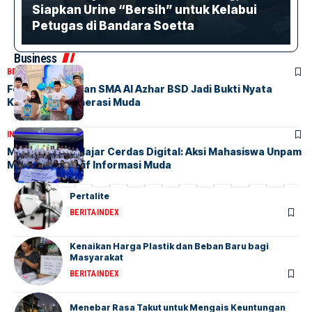
Siapkan Urine “Bersih” untuk Kelabui
Petugas di Bandara Soetta
Business
BERITA
HOME
Festival Ramadan SMA Al Azhar BSD Jadi Bukti Nyata
Kepedulian Generasi Muda
INDEX
OPINI
Membentuk Pelajar Cerdas Digital: Aksi Mahasiswa Unpam
Melatih Detektif Informasi Muda
Pertalite
BERITA
INDEX
Kenaikan Harga Plastik dan Beban Baru bagi
Masyarakat
BERITA
INDEX
Menebar Rasa Takut untuk Mengais Keuntungan