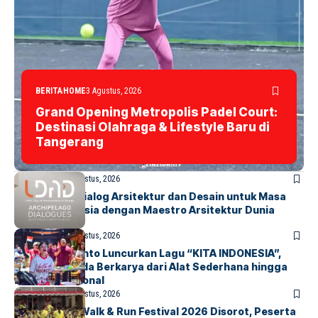
BERITA
HOME
3 Agustus, 2026
Grand Opening Metropolis Padel Court:
Destinasi Olahraga & Lifestyle Baru di
Tangerang
BERITA
HOME
2 Agustus, 2026
LDAD 2026: Dialog Arsitektur dan Desain untuk Masa
Depan Indonesia dengan Maestro Arsitektur Dunia
BERITA
INDEX
2 Agustus, 2026
Marissa Sutanto Luncurkan Lagu “KITA INDONESIA”,
Ajak Anak Muda Berkarya dari Alat Sederhana hingga
Musik Tradisional
BERITA
INDEX
2 Agustus, 2026
Tangsel Fun Walk & Run Festival 2026 Disorot, Peserta