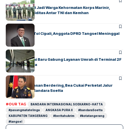
BERITA
Kasau Diangkat Jadi Warga Kehormatan Korps Marinir,
Simbol Erat Soliditas Antar TNI dan Kemhan
BERITA
Kecelakaan di Tol Cipali, Anggota DPRD Tangsel Meninggal
Dunia
BANDARA
BERITA
Empat Maskapai Baru Gabung Layanan Umrah di Terminal 2F
Soekarno-Hatta
BANDARA
BERITA
Alarm Pengawasan Berdering, Bea Cukai Perketat Jalur
Khusus Kru di Bandara Soetta
#OUR TAG
BANDARA INTERNASIONAL SOEKARNO-HATTA
#pasangmatatelinga
ANGKASA PURA II
#bandaraSoetta
KABUPATEN TANGERANG
#beritahukrim
#kotatangerang
#tangsel