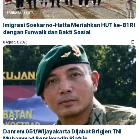
BANDARA
BERITA
Imigrasi Soekarno-Hatta Meriahkan HUT ke-81 RI
dengan Funwalk dan Bakti Sosial
8 Agustus, 2026
BERITA
Danrem 051/Wijayakarta Dijabat Brigjen TNI
Muhammad Benrieyadin Sjafrie