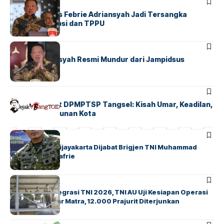
BERITA
FEATURED
Eks Jampidsus Febrie Adriansyah Jadi Tersangka
Dugaan Korupsi dan TPPU
BERITA
FEATURED
Febrie Adriansyah Resmi Mundur dari Jampidsus
BERITA
FEATURED
Mimbar Jumat DPMPTSP Tangsel: Kisah Umar, Keadilan,
dan Pembangunan Kota
BERITA
Danrem 051/Wijayakarta Dijabat Brigjen TNI Muhammad
Benrieyadin Sjafrie
BERITA
Latihan Terintegrasi TNI 2026, TNI AU Uji Kesiapan Operasi
Udara dan Antar Matra, 12.000 Prajurit Diterjunkan