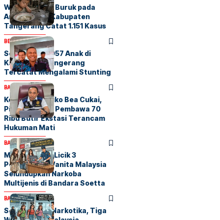
Waspadai Gizi Buruk pada
Anak, Dinkes Kabupaten
Tangerang Catat 1.151 Kasus
BERITA
HOME
Sebanyak 14.057 Anak di
Kabupaten Tangerang
Tercatat Mengalami Stunting
BANDARA
BERITA
Kena Peta Risiko Bea Cukai,
Pilot Malaysia Pembawa 70
Ribu Butir Ekstasi Terancam
Hukuman Mati
BANDARA
BERITA
Menguak Trik Licik 3
Penumpang Wanita Malaysia
Selundupkan Narkoba
Multijenis di Bandara Soetta
BANDARA
BERITA
Selundupkan Narkotika, Tiga
Wanita Asal Malaysia