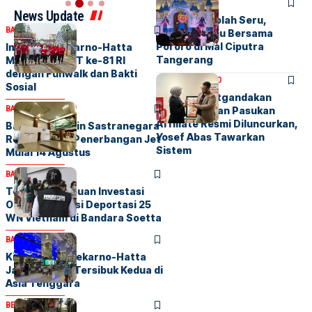
AGENDA
BERITA
News Update
Liburan Sekolah Seru,
BANDARA
BERITA
Bermain Salju Bersama
Pororo di Mal Ciputra
Imigrasi Soekarno-Hatta
Tangerang
Meriahkan HUT ke-81 RI
dengan Funwalk dan Bakti
BERITA
EKBIS PRO
Sosial
Buku Melipatgandakan
BANDARA
BERITA
Omzet dengan Pasukan
Affiliate Resmi Diluncurkan,
Bandara Husein Sastranegara
Yosef Abas Tawarkan
Resmi Layani Penerbangan Jet
Sistem
Mulai 14 Agustus
BANDARA
BERITA
Terlibat Penipuan Investasi
Online, Imigrasi Deportasi 25
WN Vietnam di Bandara Soetta
BANDARA
BERITA
Kian Sibuk, Soekarno-Hatta
Jadi Bandara Tersibuk Kedua di
Asia Tenggara
BERITA
FEATURED