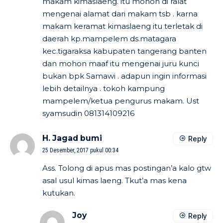
makam kimaslaeng. itu mohon di ralat
mengenai alamat dari makam tsb . karna
makam keramat kimaslaeng itu terletak di
daerah kp.mampelem ds.matagara
kec.tigaraksa kabupaten tangerang banten
dan mohon maaf itu mengenai juru kunci
bukan bpk Samawi . adapun ingin informasi
lebih detailnya . tokoh kampung
mampelem/ketua pengurus makam. Ust
syamsudin 081314109216
H. Jagad bumi
Reply
25 Desember, 2017 pukul 00:34
Ass. Tolong di apus mas postingan’a kalo gtw
asal usul kimas laeng. Tkut’a mas kena
kutukan.
Joy
Reply