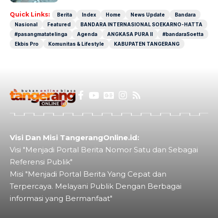
Quick Links:
Berita
Index
Home
News Update
Bandara
Nasional
Featured
BANDARA INTERNASIONAL SOEKARNO-HATTA
#pasangmatatelinga
Agenda
ANGKASA PURA II
#bandaraSoetta
Ekbis Pro
Komunitas & Lifestyle
KABUPATEN TANGERANG
Visi Dan Misi TangerangOnline.id:
Visi "Menjadi Portal Berita Nomor Satu dan Sebagai
Referensi Publik"
Misi "Menjadi Portal Berita Yang Cepat dan
Terpercaya. Melayani Publik Dengan Berbagai
informasi yang Bermanfaat"