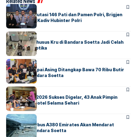
Related News
BERITA
Mabes Polri Mutasi 146 Pati dan Pamen Polri, Brigjen
Untung Jabat Kadiv Hubinter Polri
BANDARA
BERITA
Ketika Jalur Khusus Kru di Bandara Soetta Jadi Celah
Sindikat Narkotika
BANDARA
BERITA
Kopilot Maskapai Asing Ditangkap Bawa 70 Ribu Butir
Ekstasi di Bandara Soetta
BERITA
INDEX
GM For A Day 2026 Sukses Digelar, 43 Anak Pimpin
Operasional Hotel Selama Sehari
BANDARA
BERITA
8 Agustus, Airbus A380 Emirates Akan Mendarat
Perdana di Bandara Soetta