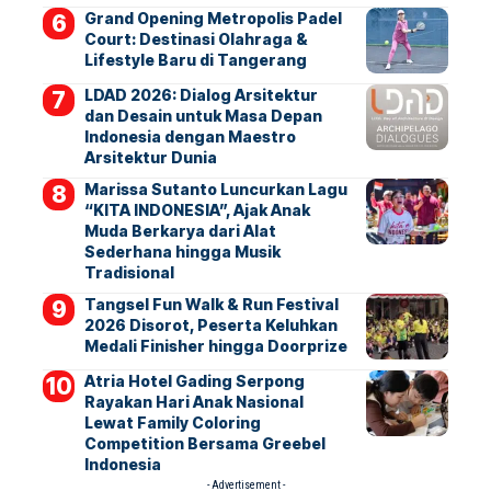
Grand Opening Metropolis Padel
Court: Destinasi Olahraga &
Lifestyle Baru di Tangerang
LDAD 2026: Dialog Arsitektur
dan Desain untuk Masa Depan
Indonesia dengan Maestro
Arsitektur Dunia
Marissa Sutanto Luncurkan Lagu
“KITA INDONESIA”, Ajak Anak
Muda Berkarya dari Alat
Sederhana hingga Musik
Tradisional
Tangsel Fun Walk & Run Festival
2026 Disorot, Peserta Keluhkan
Medali Finisher hingga Doorprize
Atria Hotel Gading Serpong
Rayakan Hari Anak Nasional
Lewat Family Coloring
Competition Bersama Greebel
Indonesia
- Advertisement -