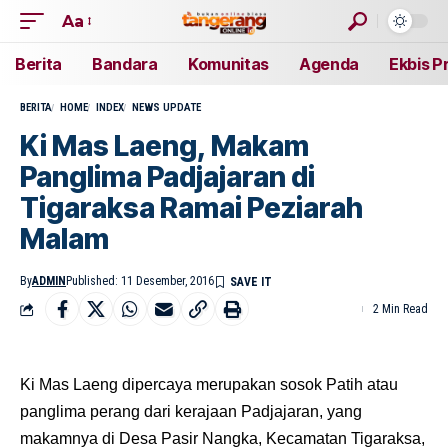
Aa
Berita
Bandara
Komunitas
Agenda
Ekbis P
BERITA
HOME
INDEX
NEWS UPDATE
Ki Mas Laeng, Makam
Panglima Padjajaran di
Tigaraksa Ramai Peziarah
Malam
By
ADMIN
Published: 11 Desember, 2016
2 Min Read
Ki Mas Laeng dipercaya merupakan sosok Patih atau
panglima perang dari kerajaan Padjajaran, yang
makamnya di Desa Pasir Nangka, Kecamatan Tigaraksa,