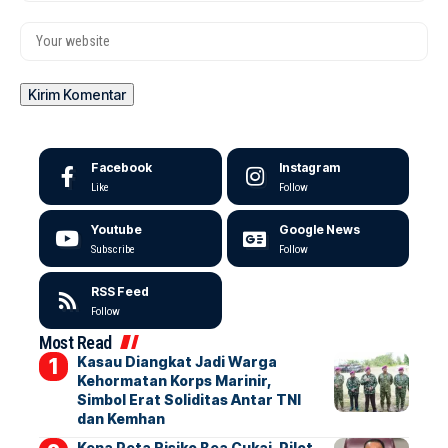
Facebook
Instagram
Like
Follow
Youtube
Google News
Subscribe
Follow
RSS Feed
Follow
Most Read
Kasau Diangkat Jadi Warga
Kehormatan Korps Marinir,
Simbol Erat Soliditas Antar TNI
dan Kemhan
Kena Peta Risiko Bea Cukai, Pilot