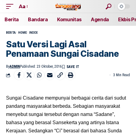
Aa
Berita
Bandara
Komunitas
Agenda
Ekbis P
BERITA
HOME
INDEX
Satu Versi Lagi Asal
Penamaan Sungai Cisadane
By
ADMIN
Published: 23 Oktober, 2016
3 Min Read
Sungai Cisadane mempunyai berbagai cerita dari sudut
pandang masyarakat berbeda. Sebagian masyarakat
menyebut sungai tersebut dengan nama “Sadane”,
bahasa yang berasal Sansekerta yang artinya Istana
Kerajaan. Sedangkan “Ci” berasal dari bahasa Sunda