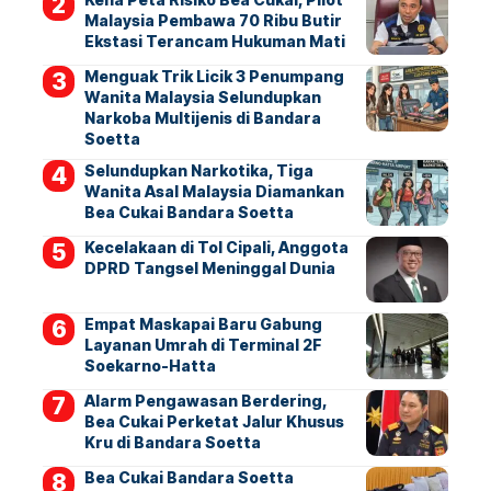
Malaysia Pembawa 70 Ribu Butir
Ekstasi Terancam Hukuman Mati
Menguak Trik Licik 3 Penumpang
Wanita Malaysia Selundupkan
Narkoba Multijenis di Bandara
Soetta
Selundupkan Narkotika, Tiga
Wanita Asal Malaysia Diamankan
Bea Cukai Bandara Soetta
Kecelakaan di Tol Cipali, Anggota
DPRD Tangsel Meninggal Dunia
Empat Maskapai Baru Gabung
Layanan Umrah di Terminal 2F
Soekarno-Hatta
Alarm Pengawasan Berdering,
Bea Cukai Perketat Jalur Khusus
Kru di Bandara Soetta
Bea Cukai Bandara Soetta