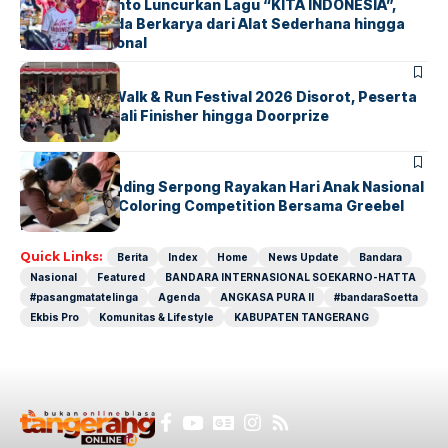
Marissa Sutanto Luncurkan Lagu “KITA INDONESIA”,
Ajak Anak Muda Berkarya dari Alat Sederhana hingga
Musik Tradisional
BERITA
INDEX
Tangsel Fun Walk & Run Festival 2026 Disorot, Peserta
Keluhkan Medali Finisher hingga Doorprize
BERITA
INDEX
Atria Hotel Gading Serpong Rayakan Hari Anak Nasional
Lewat Family Coloring Competition Bersama Greebel
Indonesia
Quick Links:
Berita
Index
Home
News Update
Bandara
Nasional
Featured
BANDARA INTERNASIONAL SOEKARNO-HATTA
#pasangmatatelinga
Agenda
ANGKASA PURA II
#bandaraSoetta
Ekbis Pro
Komunitas & Lifestyle
KABUPATEN TANGERANG