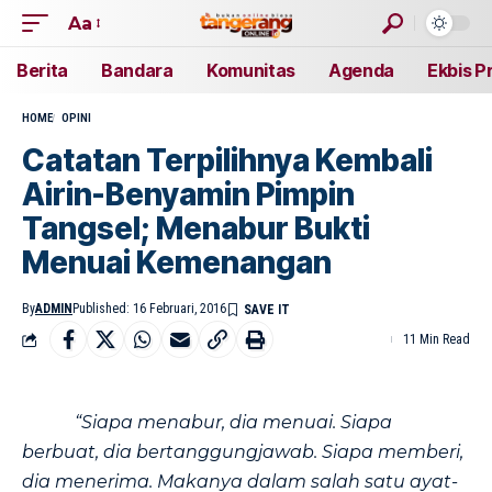
Aa
Berita
Bandara
Komunitas
Agenda
Ekbis P
HOME
OPINI
Catatan Terpilihnya Kembali
Airin-Benyamin Pimpin
Tangsel; Menabur Bukti
Menuai Kemenangan
By
ADMIN
Published: 16 Februari, 2016
11 Min Read
“Siapa menabur, dia menuai. Siapa
berbuat, dia bertanggungjawab. Siapa memberi,
dia menerima. Makanya dalam salah satu ayat-