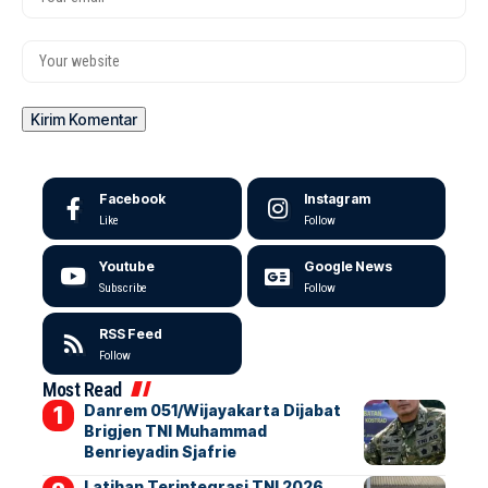
Facebook
Instagram
Like
Follow
Youtube
Google News
Subscribe
Follow
RSS Feed
Follow
Most Read
Danrem 051/Wijayakarta Dijabat
Brigjen TNI Muhammad
Benrieyadin Sjafrie
Latihan Terintegrasi TNI 2026,