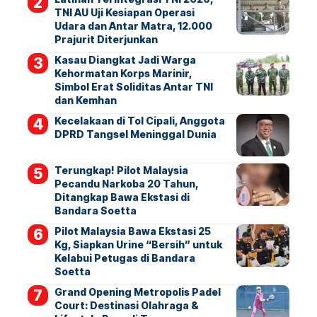
TNI AU Uji Kesiapan Operasi
Udara dan Antar Matra, 12.000
Prajurit Diterjunkan
Kasau Diangkat Jadi Warga
Kehormatan Korps Marinir,
Simbol Erat Soliditas Antar TNI
dan Kemhan
Kecelakaan di Tol Cipali, Anggota
DPRD Tangsel Meninggal Dunia
Terungkap! Pilot Malaysia
Pecandu Narkoba 20 Tahun,
Ditangkap Bawa Ekstasi di
Bandara Soetta
Pilot Malaysia Bawa Ekstasi 25
Kg, Siapkan Urine “Bersih” untuk
Kelabui Petugas di Bandara
Soetta
Grand Opening Metropolis Padel
Court: Destinasi Olahraga &