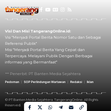
Visi Dan Misi TangerangOnline.id:
Visi "Menjadi Portal Berita Nomor Satu dan Sebagai
Referensi Publik"
Misi "Menjadi Portal Berita Yang Cepat dan
Terpercaya. Melayani Publik Dengan Berbagai
informasi yang Bermanfaat"
Penerbit: PT Banten Media Sejahtera
Pedoman
SOP Perlindungan Wartawan
Redaksi
Iklan
© PT Banten Media Sejahtera. TangerangOnline. All Rights
Reserved.