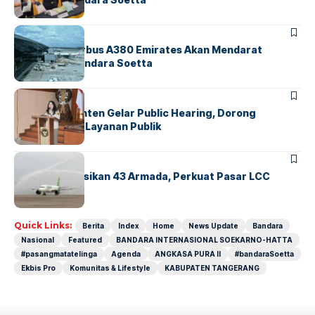
BANDARA
BERITA
8 Agustus, Airbus A380 Emirates Akan Mendarat
Perdana di Bandara Soetta
BANDARA
BERITA
Karantina Banten Gelar Public Hearing, Dorong
Transparansi Layanan Publik
BANDARA
BERITA
Citilink Operasikan 43 Armada, Perkuat Pasar LCC
Nasional
Quick Links:
Berita
Index
Home
News Update
Bandara
Nasional
Featured
BANDARA INTERNASIONAL SOEKARNO-HATTA
#pasangmatatelinga
Agenda
ANGKASA PURA II
#bandaraSoetta
Ekbis Pro
Komunitas & Lifestyle
KABUPATEN TANGERANG