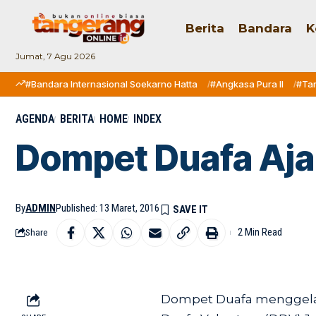
Berita
Bandara
K
Jumat, 7 Agu 2026
#Bandara Internasional Soekarno Hatta
#Angkasa Pura II
#Ta
AGENDA
BERITA
HOME
INDEX
Dompet Duafa Aja
By
ADMIN
Published: 13 Maret, 2016
2 Min Read
Share
Dompet Duafa menggela