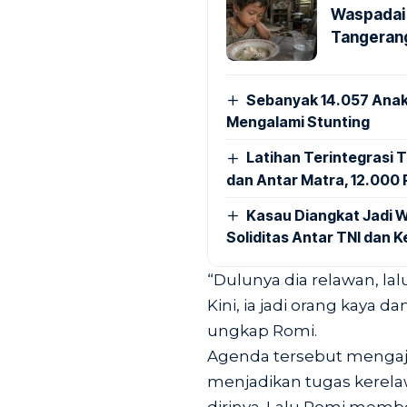
Waspadai 
Tangerang
Sebanyak 14.057 Anak
Mengalami Stunting
Latihan Terintegrasi T
dan Antar Matra, 12.000 P
Kasau Diangkat Jadi W
Soliditas Antar TNI dan 
“Dulunya dia relawan, la
Kini, ia jadi orang kaya 
ungkap Romi.
Agenda tersebut mengaj
menjadikan tugas kerel