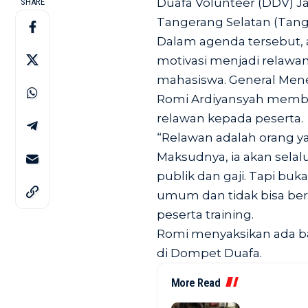
Duafa Volunteer (DDV) Ja
SHARE
Tangerang Selatan (Tangs
Dalam agenda tersebut, 
motivasi menjadi relawa
mahasiswa. General Mene
Romi Ardiyansyah membe
relawan kepada peserta.
“Relawan adalah orang ya
Maksudnya, ia akan sela
publik dan gaji. Tapi buka
umum dan tidak bisa berp
peserta training.
Romi menyaksikan ada ban
di Dompet Duafa.
More Read