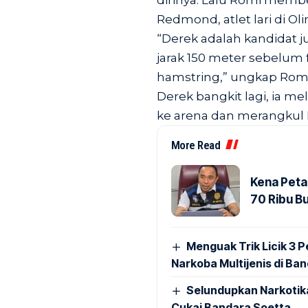
dirinya. Lalu Romi membe
Redmond, atlet lari di O
“Derek adalah kandidat ju
jarak 150 meter sebelum f
hamstring,” ungkap Romi
Derek bangkit lagi, ia me
ke arena dan merangkul D
More Read
Kena Peta
70 Ribu B
Menguak Trik Licik 3
Narkoba Multijenis di Ba
Selundupkan Narkotik
Cukai Bandara Soetta