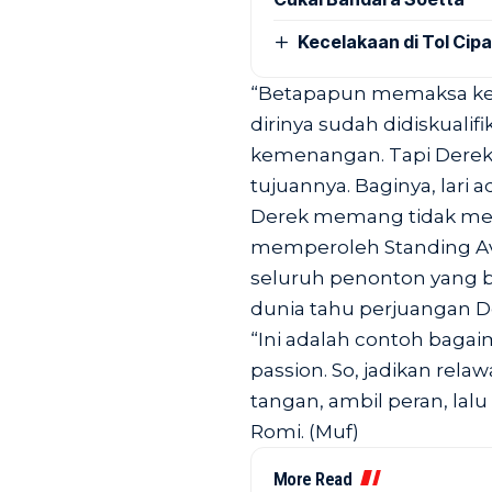
Kecelakaan di Tol Cip
“Betapapun memaksa ke g
dirinya sudah didiskualif
kemenangan. Tapi Derek
tujuannya. Baginya, lari 
Derek memang tidak mend
memperoleh Standing Avo
seluruh penonton yang be
dunia tahu perjuangan D
“Ini adalah contoh baga
passion. So, jadikan rela
tangan, ambil peran, lalu
Romi. (Muf)
More Read