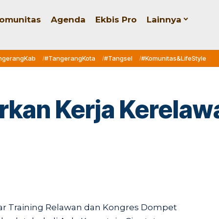
omunitas
Agenda
Ekbis Pro
Lainnya
ngerangKab
#TangerangKota
#Tangsel
#Komunitas&LifeStyle
rkan Kerja Kerela
r Training Relawan dan Kongres Dompet