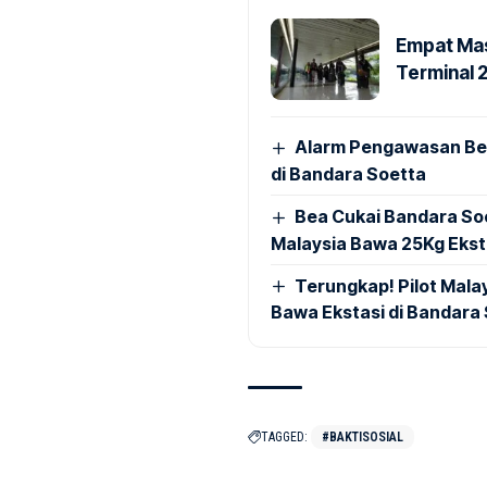
Empat Mas
Terminal 
Alarm Pengawasan Ber
di Bandara Soetta
Bea Cukai Bandara Soe
Malaysia Bawa 25Kg Ekst
Terungkap! Pilot Mal
Bawa Ekstasi di Bandara
TAGGED:
#BAKTISOSIAL