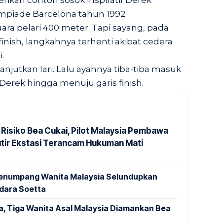
rikan contoh sosok inspiratif Derek
limpiade Barcelona tahun 1992.
ara pelari 400 meter. Tapi sayang, pada
inish, langkahnya terhenti akibat cedera
.
lanjutkan lari. Lalu ayahnya tiba-tiba masuk
erek hingga menuju garis finish.
 Risiko Bea Cukai, Pilot Malaysia Pembawa
utir Ekstasi Terancam Hukuman Mati
 Penumpang Wanita Malaysia Selundupkan
ndara Soetta
a, Tiga Wanita Asal Malaysia Diamankan Bea