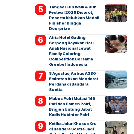
Tangsel Fun Walk & Run
Festival 2026 Disorot,
Peserta Keluhkan Medali
Finisher hingga
Doorprize
Atria Hotel Gading
Serpong Rayakan Hari
Anak Nasional Lewat
Family Coloring
Competition Bersama
Greebel Indonesia
8 Agustus, Airbus A380
Emirates Akan Mendarat
Perdana di Bandara
Soetta
Mabes Polri Mutasi 146
Pati dan Pamen Polri,
Brigjen Untung Jabat
Kadiv Hubinter Polri
Ketika Jalur Khusus Kru
di Bandara Soetta Jadi