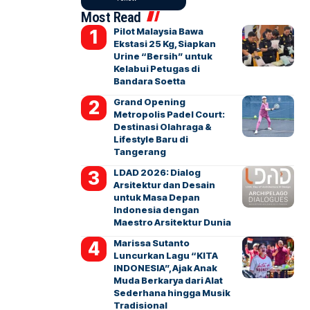
Most Read
Pilot Malaysia Bawa
Ekstasi 25 Kg, Siapkan
Urine “Bersih” untuk
Kelabui Petugas di
Bandara Soetta
Grand Opening
Metropolis Padel Court:
Destinasi Olahraga &
Lifestyle Baru di
Tangerang
LDAD 2026: Dialog
Arsitektur dan Desain
untuk Masa Depan
Indonesia dengan
Maestro Arsitektur Dunia
Marissa Sutanto
Luncurkan Lagu “KITA
INDONESIA”, Ajak Anak
Muda Berkarya dari Alat
Sederhana hingga Musik
Tradisional