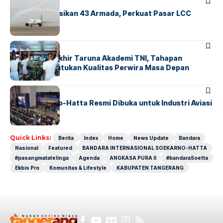
BANDARA
BERITA
Citilink Operasikan 43 Armada, Perkuat Pasar LCC
Nasional
BERITA
Sidang Pantukhir Taruna Akademi TNI, Tahapan
Strategis Tentukan Kualitas Perwira Masa Depan
BANDARA
BERITA
IALC Soekarno-Hatta Resmi Dibuka untuk Industri Aviasi
Dunia
Quick Links:
Berita
Index
Home
News Update
Bandara
Nasional
Featured
BANDARA INTERNASIONAL SOEKARNO-HATTA
#pasangmatatelinga
Agenda
ANGKASA PURA II
#bandaraSoetta
Ekbis Pro
Komunitas & Lifestyle
KABUPATEN TANGERANG