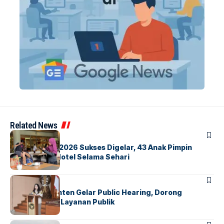
Related News
BERITA
INDEX
GM For A Day 2026 Sukses Digelar, 43 Anak Pimpin
Operasional Hotel Selama Sehari
BANDARA
BERITA
Karantina Banten Gelar Public Hearing, Dorong
Transparansi Layanan Publik