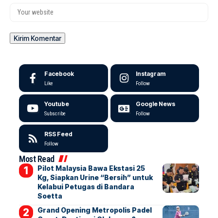
Facebook
Instagram
Like
Follow
Youtube
Google News
Subscribe
Follow
RSS Feed
Follow
Most Read
Pilot Malaysia Bawa Ekstasi 25
Kg, Siapkan Urine “Bersih” untuk
Kelabui Petugas di Bandara
Soetta
Grand Opening Metropolis Padel