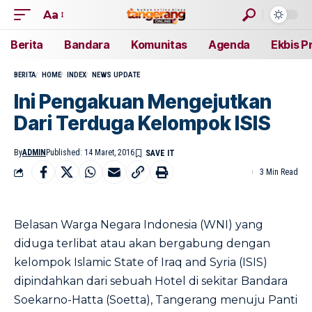
Aa
Berita
Bandara
Komunitas
Agenda
Ekbis P
BERITA
HOME
INDEX
NEWS UPDATE
Ini Pengakuan Mengejutkan
Dari Terduga Kelompok ISIS
By
ADMIN
Published: 14 Maret, 2016
3 Min Read
Belasan Warga Negara Indonesia (WNI) yang
diduga terlibat atau akan bergabung dengan
kelompok Islamic State of Iraq and Syria (ISIS)
dipindahkan dari sebuah Hotel di sekitar Bandara
Soekarno-Hatta (Soetta), Tangerang menuju Panti