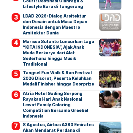
Court: Destinasi Olahraga &
Lifestyle Baru di Tangerang
LDAD 2026: Dialog Arsitektur
dan Desain untuk Masa Depan
Indonesia dengan Maestro
Arsitektur Dunia
Marissa Sutanto Luncurkan Lagu
“KITA INDONESIA”, Ajak Anak
Muda Berkarya dari Alat
Sederhana hingga Musik
Tradisional
Tangsel Fun Walk & Run Festival
2026 Disorot, Peserta Keluhkan
Medali Finisher hingga Doorprize
Atria Hotel Gading Serpong
Rayakan Hari Anak Nasional
Lewat Family Coloring
Competition Bersama Greebel
Indonesia
8 Agustus, Airbus A380 Emirates
Akan Mendarat Perdana di