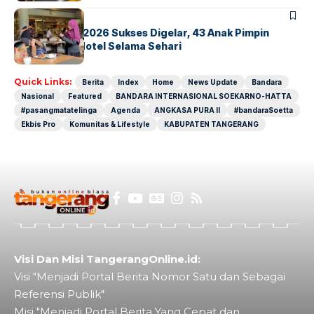
BERITA
INDEX
GM For A Day 2026 Sukses Digelar, 43 Anak Pimpin
Operasional Hotel Selama Sehari
Quick Links:
Berita
Index
Home
News Update
Bandara
Nasional
Featured
BANDARA INTERNASIONAL SOEKARNO-HATTA
#pasangmatatelinga
Agenda
ANGKASA PURA II
#bandaraSoetta
Ekbis Pro
Komunitas & Lifestyle
KABUPATEN TANGERANG
Visi Dan Misi TangerangOnline.id:
Visi "Menjadi Portal Berita Nomor Satu dan Sebagai
Referensi Publik"
Misi "Menjadi Portal Berita Yang Cepat dan