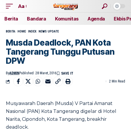
Aa
Berita
Bandara
Komunitas
Agenda
Ekbis P
BERITA
HOME
INDEX
NEWS UPDATE
Musda Deadlock, PAN Kota
Tangerang Tunggu Putusan
DPW
By
ADMIN
Published: 28 Maret, 2016
2 Min Read
Musyawarah Daerah (Musda) V Partai Amanat
Nasional (PAN) Kota Tangerang digelar di Hotel
Narita, Cipondoh, Kota Tangerang, breakhir
deadlock.