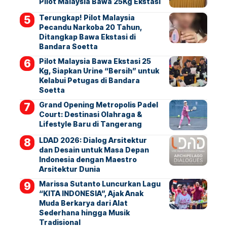
Pilot Malaysia Bawa 25Kg Ekstasi
Terungkap! Pilot Malaysia
Pecandu Narkoba 20 Tahun,
Ditangkap Bawa Ekstasi di
Bandara Soetta
Pilot Malaysia Bawa Ekstasi 25
Kg, Siapkan Urine “Bersih” untuk
Kelabui Petugas di Bandara
Soetta
Grand Opening Metropolis Padel
Court: Destinasi Olahraga &
Lifestyle Baru di Tangerang
LDAD 2026: Dialog Arsitektur
dan Desain untuk Masa Depan
Indonesia dengan Maestro
Arsitektur Dunia
Marissa Sutanto Luncurkan Lagu
“KITA INDONESIA”, Ajak Anak
Muda Berkarya dari Alat
Sederhana hingga Musik
Tradisional