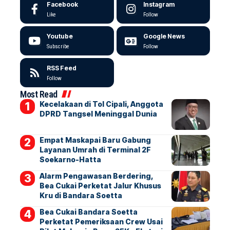
Facebook
Instagram
Like
Follow
Youtube
Google News
Subscribe
Follow
RSS Feed
Follow
Most Read
Kecelakaan di Tol Cipali, Anggota
DPRD Tangsel Meninggal Dunia
Empat Maskapai Baru Gabung
Layanan Umrah di Terminal 2F
Soekarno-Hatta
Alarm Pengawasan Berdering,
Bea Cukai Perketat Jalur Khusus
Kru di Bandara Soetta
Bea Cukai Bandara Soetta
Perketat Pemeriksaan Crew Usai