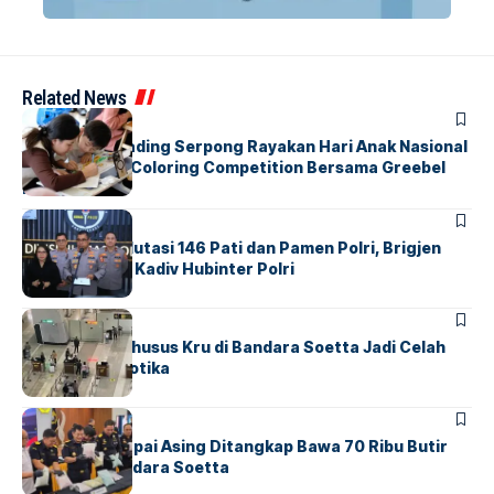
Related News
BERITA
INDEX
Atria Hotel Gading Serpong Rayakan Hari Anak Nasional
Lewat Family Coloring Competition Bersama Greebel
Indonesia
BERITA
Mabes Polri Mutasi 146 Pati dan Pamen Polri, Brigjen
Untung Jabat Kadiv Hubinter Polri
BANDARA
BERITA
Ketika Jalur Khusus Kru di Bandara Soetta Jadi Celah
Sindikat Narkotika
BANDARA
BERITA
Kopilot Maskapai Asing Ditangkap Bawa 70 Ribu Butir
Ekstasi di Bandara Soetta