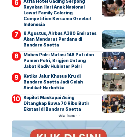
Atria Hotel Gading Serpong
Rayakan Hari Anak Nasional
Lewat Family Coloring
Competition Bersama Greebel
Indonesia
8 Agustus, Airbus A380 Emirates
Akan Mendarat Perdana di
Bandara Soetta
Mabes Polri Mutasi 146 Pati dan
Pamen Polri, Brigjen Untung
Jabat Kadiv Hubinter Polri
Ketika Jalur Khusus Kru di
Bandara Soetta Jadi Celah
Sindikat Narkotika
Kopilot Maskapai Asing
Ditangkap Bawa 70 Ribu Butir
Ekstasi di Bandara Soetta
- Advertisement -