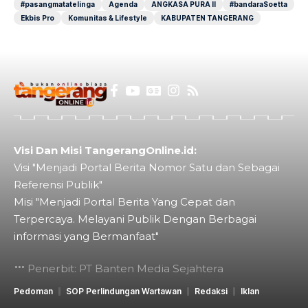
#pasangmatatelinga
Agenda
ANGKASA PURA II
#bandaraSoetta
Ekbis Pro
Komunitas & Lifestyle
KABUPATEN TANGERANG
Visi Dan Misi TangerangOnline.id:
Visi "Menjadi Portal Berita Nomor Satu dan Sebagai
Referensi Publik"
Misi "Menjadi Portal Berita Yang Cepat dan
Terpercaya. Melayani Publik Dengan Berbagai
informasi yang Bermanfaat"
Penerbit: PT Banten Media Sejahtera
Pedoman
SOP Perlindungan Wartawan
Redaksi
Iklan