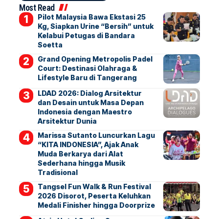
Most Read
Pilot Malaysia Bawa Ekstasi 25
Kg, Siapkan Urine “Bersih” untuk
Kelabui Petugas di Bandara
Soetta
Grand Opening Metropolis Padel
Court: Destinasi Olahraga &
Lifestyle Baru di Tangerang
LDAD 2026: Dialog Arsitektur
dan Desain untuk Masa Depan
Indonesia dengan Maestro
Arsitektur Dunia
Marissa Sutanto Luncurkan Lagu
“KITA INDONESIA”, Ajak Anak
Muda Berkarya dari Alat
Sederhana hingga Musik
Tradisional
Tangsel Fun Walk & Run Festival
2026 Disorot, Peserta Keluhkan
Medali Finisher hingga Doorprize