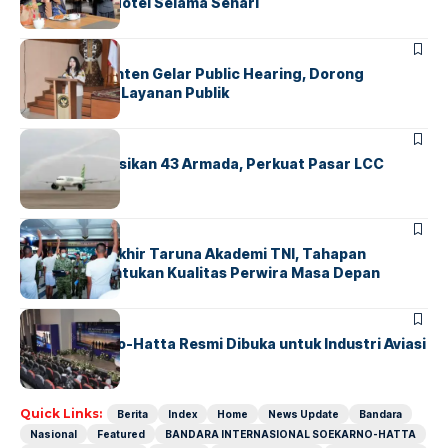
Operasional Hotel Selama Sehari
BANDARA
BERITA
Karantina Banten Gelar Public Hearing, Dorong
Transparansi Layanan Publik
BANDARA
BERITA
Citilink Operasikan 43 Armada, Perkuat Pasar LCC
Nasional
BERITA
Sidang Pantukhir Taruna Akademi TNI, Tahapan
Strategis Tentukan Kualitas Perwira Masa Depan
BANDARA
BERITA
IALC Soekarno-Hatta Resmi Dibuka untuk Industri Aviasi
Dunia
Quick Links:
Berita
Index
Home
News Update
Bandara
Nasional
Featured
BANDARA INTERNASIONAL SOEKARNO-HATTA