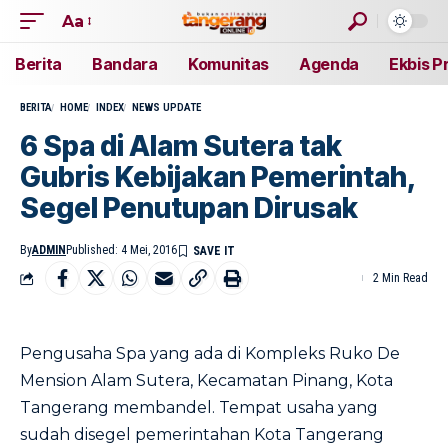
Aa
Berita
Bandara
Komunitas
Agenda
Ekbis P
BERITA
HOME
INDEX
NEWS UPDATE
6 Spa di Alam Sutera tak
Gubris Kebijakan Pemerintah,
Segel Penutupan Dirusak
By
ADMIN
Published: 4 Mei, 2016
2 Min Read
Pengusaha Spa yang ada di Kompleks Ruko De
Mension Alam Sutera, Kecamatan Pinang, Kota
Tangerang membandel. Tempat usaha yang
sudah disegel pemerintahan Kota Tangerang