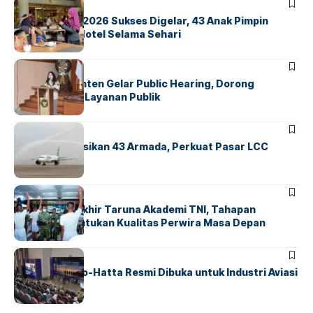
BERITA
INDEX
GM For A Day 2026 Sukses Digelar, 43 Anak Pimpin
Operasional Hotel Selama Sehari
BANDARA
BERITA
Karantina Banten Gelar Public Hearing, Dorong
Transparansi Layanan Publik
BANDARA
BERITA
Citilink Operasikan 43 Armada, Perkuat Pasar LCC
Nasional
BERITA
Sidang Pantukhir Taruna Akademi TNI, Tahapan
Strategis Tentukan Kualitas Perwira Masa Depan
BANDARA
BERITA
IALC Soekarno-Hatta Resmi Dibuka untuk Industri Aviasi
Dunia