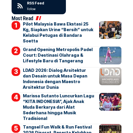
RSS Feed
Follow
Most Read
Pilot Malaysia Bawa Ekstasi 25
Kg, Siapkan Urine “Bersih” untuk
Kelabui Petugas di Bandara
Soetta
Grand Opening Metropolis Padel
Court: Destinasi Olahraga &
Lifestyle Baru di Tangerang
LDAD 2026: Dialog Arsitektur
dan Desain untuk Masa Depan
Indonesia dengan Maestro
Arsitektur Dunia
Marissa Sutanto Luncurkan Lagu
“KITA INDONESIA”, Ajak Anak
Muda Berkarya dari Alat
Sederhana hingga Musik
Tradisional
Tangsel Fun Walk & Run Festival
2026 Disorot, Peserta Keluhkan