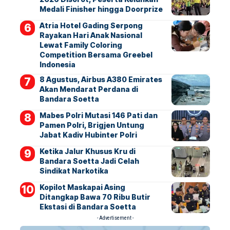
Medali Finisher hingga Doorprize
Atria Hotel Gading Serpong
Rayakan Hari Anak Nasional
Lewat Family Coloring
Competition Bersama Greebel
Indonesia
8 Agustus, Airbus A380 Emirates
Akan Mendarat Perdana di
Bandara Soetta
Mabes Polri Mutasi 146 Pati dan
Pamen Polri, Brigjen Untung
Jabat Kadiv Hubinter Polri
Ketika Jalur Khusus Kru di
Bandara Soetta Jadi Celah
Sindikat Narkotika
Kopilot Maskapai Asing
Ditangkap Bawa 70 Ribu Butir
Ekstasi di Bandara Soetta
- Advertisement -