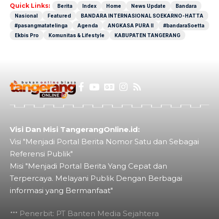
Quick Links:
Berita
Index
Home
News Update
Bandara
Nasional
Featured
BANDARA INTERNASIONAL SOEKARNO-HATTA
#pasangmatatelinga
Agenda
ANGKASA PURA II
#bandaraSoetta
Ekbis Pro
Komunitas & Lifestyle
KABUPATEN TANGERANG
Visi Dan Misi TangerangOnline.id:
Visi "Menjadi Portal Berita Nomor Satu dan Sebagai
Referensi Publik"
Misi "Menjadi Portal Berita Yang Cepat dan
Terpercaya. Melayani Publik Dengan Berbagai
informasi yang Bermanfaat"
Penerbit: PT Banten Media Sejahtera