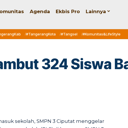
omunitas
Agenda
Ekbis Pro
Lainnya
ngerangKab
#TangerangKota
#Tangsel
#Komunitas&LifeStyle
ambut 324 Siswa B
masuk sekolah, SMPN 3 Ciputat menggelar