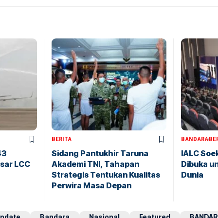
BERITA
BANDARA
BE
43
Sidang Pantukhir Taruna
IALC Soe
sar LCC
Akademi TNI, Tahapan
Dibuka un
Strategis Tentukan Kualitas
Dunia
Perwira Masa Depan
pdate
Bandara
Nasional
Featured
BANDAR