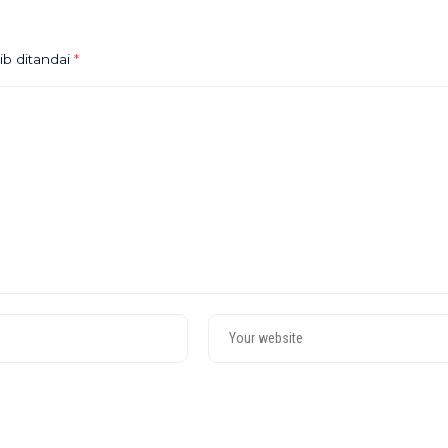
ib ditandai
*