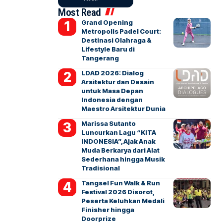
Most Read
Grand Opening
Metropolis Padel Court:
Destinasi Olahraga &
Lifestyle Baru di
Tangerang
LDAD 2026: Dialog
Arsitektur dan Desain
untuk Masa Depan
Indonesia dengan
Maestro Arsitektur Dunia
Marissa Sutanto
Luncurkan Lagu “KITA
INDONESIA”, Ajak Anak
Muda Berkarya dari Alat
Sederhana hingga Musik
Tradisional
Tangsel Fun Walk & Run
Festival 2026 Disorot,
Peserta Keluhkan Medali
Finisher hingga
Doorprize