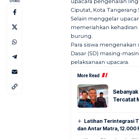
upacara pengenalan ling
SHARE
Ciputat, Kota Tangerang S
Selain menggelar upaca
memeriahkan kehadiran 
burung.
Para siswa mengenakan se
Dasar (SD) masing-masin
pelaksanaan upacara.
More Read
Sebanyak 
Tercatat 
Latihan Terintegrasi T
dan Antar Matra, 12.000 P