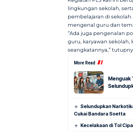
Kegiatan PLS kali ini b
lingkungan sekolah, ser
pembelajaran di sekolah.
mengenal guru dan tem
“Ada juga pengenalan pot
guru, karyawan sekolah,
seangkatannya,” tutupnya
More Read
Menguak T
Selundupk
Selundupkan Narkotik
Cukai Bandara Soetta
Kecelakaan di Tol Cip