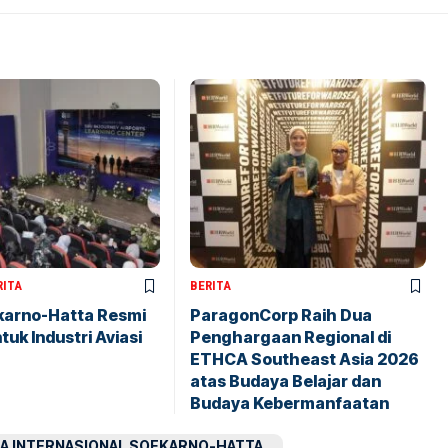
RITA
BERITA
karno-Hatta Resmi
ParagonCorp Raih Dua
tuk Industri Aviasi
Penghargaan Regional di
ETHCA Southeast Asia 2026
atas Budaya Belajar dan
Budaya Kebermanfaatan
A INTERNASIONAL SOEKARNO-HATTA