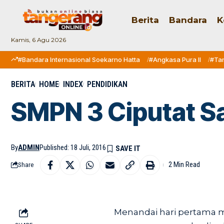
Berita
Bandara
K
Kamis, 6 Agu 2026
#Bandara Internasional Soekarno Hatta
#Angkasa Pura II
#Ta
BERITA
HOME
INDEX
PENDIDIKAN
SMPN 3 Ciputat S
By
ADMIN
Published: 18 Juli, 2016
2 Min Read
Share
Menandai hari pertama 