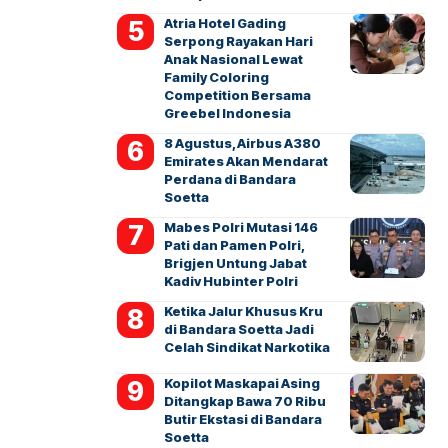
Atria Hotel Gading
Serpong Rayakan Hari
Anak Nasional Lewat
Family Coloring
Competition Bersama
Greebel Indonesia
8 Agustus, Airbus A380
Emirates Akan Mendarat
Perdana di Bandara
Soetta
Mabes Polri Mutasi 146
Pati dan Pamen Polri,
Brigjen Untung Jabat
Kadiv Hubinter Polri
Ketika Jalur Khusus Kru
di Bandara Soetta Jadi
Celah Sindikat Narkotika
Kopilot Maskapai Asing
Ditangkap Bawa 70 Ribu
Butir Ekstasi di Bandara
Soetta