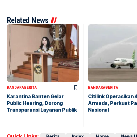
Related News
BANDARA
BERITA
BANDARA
BERITA
Karantina Banten Gelar
Citilink Operasikan 
Public Hearing, Dorong
Armada, Perkuat Pa
Transparansi Layanan Publik
Nasional
Quick Links:
Berita
Index
Home
News U