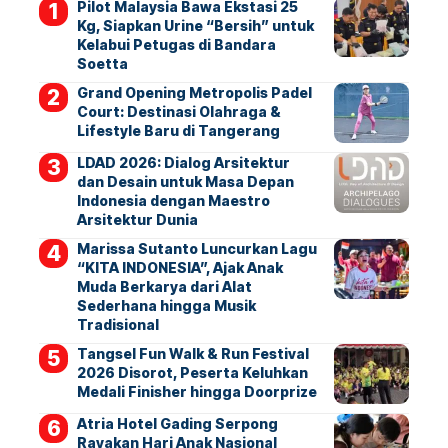
Pilot Malaysia Bawa Ekstasi 25
Kg, Siapkan Urine “Bersih” untuk
Kelabui Petugas di Bandara
Soetta
Grand Opening Metropolis Padel
Court: Destinasi Olahraga &
Lifestyle Baru di Tangerang
LDAD 2026: Dialog Arsitektur
dan Desain untuk Masa Depan
Indonesia dengan Maestro
Arsitektur Dunia
Marissa Sutanto Luncurkan Lagu
“KITA INDONESIA”, Ajak Anak
Muda Berkarya dari Alat
Sederhana hingga Musik
Tradisional
Tangsel Fun Walk & Run Festival
2026 Disorot, Peserta Keluhkan
Medali Finisher hingga Doorprize
Atria Hotel Gading Serpong
Rayakan Hari Anak Nasional