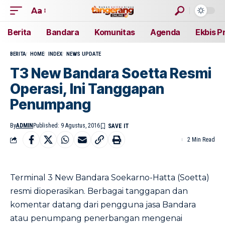
Aa
Berita
Bandara
Komunitas
Agenda
Ekbis P
BERITA
HOME
INDEX
NEWS UPDATE
T3 New Bandara Soetta Resmi
Operasi, Ini Tanggapan
Penumpang
By
ADMIN
Published: 9 Agustus, 2016
2 Min Read
Terminal 3 New Bandara Soekarno-Hatta (Soetta)
resmi dioperasikan. Berbagai tanggapan dan
komentar datang dari pengguna jasa Bandara
atau penumpang penerbangan mengenai