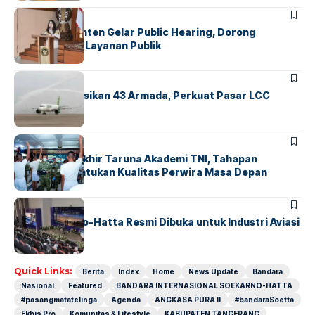
BANDARA
BERITA
Karantina Banten Gelar Public Hearing, Dorong
Transparansi Layanan Publik
BANDARA
BERITA
Citilink Operasikan 43 Armada, Perkuat Pasar LCC
Nasional
BERITA
Sidang Pantukhir Taruna Akademi TNI, Tahapan
Strategis Tentukan Kualitas Perwira Masa Depan
BANDARA
BERITA
IALC Soekarno-Hatta Resmi Dibuka untuk Industri Aviasi
Dunia
Quick Links:
Berita
Index
Home
News Update
Bandara
Nasional
Featured
BANDARA INTERNASIONAL SOEKARNO-HATTA
#pasangmatatelinga
Agenda
ANGKASA PURA II
#bandaraSoetta
Ekbis Pro
Komunitas & Lifestyle
KABUPATEN TANGERANG