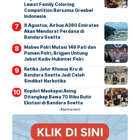
Lewat Family Coloring
Competition Bersama Greebel
Indonesia
8 Agustus, Airbus A380 Emirates
Akan Mendarat Perdana di
Bandara Soetta
Mabes Polri Mutasi 146 Pati dan
Pamen Polri, Brigjen Untung
Jabat Kadiv Hubinter Polri
Ketika Jalur Khusus Kru di
Bandara Soetta Jadi Celah
Sindikat Narkotika
Kopilot Maskapai Asing
Ditangkap Bawa 70 Ribu Butir
Ekstasi di Bandara Soetta
- Advertisement -