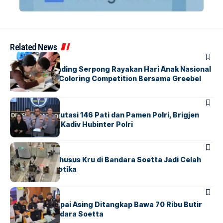
Related News
BERITA
INDEX
Atria Hotel Gading Serpong Rayakan Hari Anak Nasional
Lewat Family Coloring Competition Bersama Greebel
Indonesia
BERITA
Mabes Polri Mutasi 146 Pati dan Pamen Polri, Brigjen
Untung Jabat Kadiv Hubinter Polri
BANDARA
BERITA
Ketika Jalur Khusus Kru di Bandara Soetta Jadi Celah
Sindikat Narkotika
BANDARA
BERITA
Kopilot Maskapai Asing Ditangkap Bawa 70 Ribu Butir
Ekstasi di Bandara Soetta