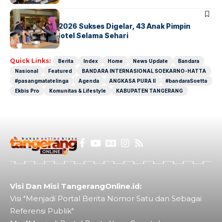
BERITA
INDEX
GM For A Day 2026 Sukses Digelar, 43 Anak Pimpin
Operasional Hotel Selama Sehari
Quick Links:
Berita
Index
Home
News Update
Bandara
Nasional
Featured
BANDARA INTERNASIONAL SOEKARNO-HATTA
#pasangmatatelinga
Agenda
ANGKASA PURA II
#bandaraSoetta
Ekbis Pro
Komunitas & Lifestyle
KABUPATEN TANGERANG
Visi Dan Misi TangerangOnline.id:
Visi "Menjadi Portal Berita Nomor Satu dan Sebagai
Referensi Publik"