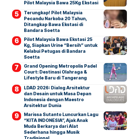
Pilot Malaysia Bawa 25Kg Ekstasi
Terungkap! Pilot Malaysia
Pecandu Narkoba 20 Tahun,
Ditangkap Bawa Ekstasi di
Bandara Soetta
Pilot Malaysia Bawa Ekstasi 25
Kg, Siapkan Urine “Bersih” untuk
Kelabui Petugas di Bandara
Soetta
Grand Opening Metropolis Padel
Court: Destinasi Olahraga &
Lifestyle Baru di Tangerang
LDAD 2026: Dialog Arsitektur
dan Desain untuk Masa Depan
Indonesia dengan Maestro
Arsitektur Dunia
Marissa Sutanto Luncurkan Lagu
“KITA INDONESIA”, Ajak Anak
Muda Berkarya dari Alat
Sederhana hingga Musik
Tradisional