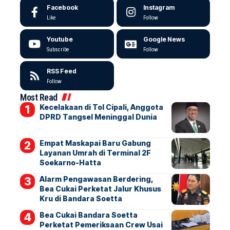
Facebook
Instagram
Like
Follow
Youtube
Google News
Subscribe
Follow
RSS Feed
Follow
Most Read
Kecelakaan di Tol Cipali, Anggota
DPRD Tangsel Meninggal Dunia
Empat Maskapai Baru Gabung
Layanan Umrah di Terminal 2F
Soekarno-Hatta
Alarm Pengawasan Berdering,
Bea Cukai Perketat Jalur Khusus
Kru di Bandara Soetta
Bea Cukai Bandara Soetta
Perketat Pemeriksaan Crew Usai