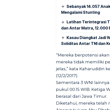
Sebanyak 14.057 Anak
Mengalami Stunting
Latihan Terintegrasi T
dan Antar Matra, 12.000 P
Kasau Diangkat Jadi W
Soliditas Antar TNI dan 
“Mereka berpotensi akan 
mereka tidak memiliki p
jelas,” kata Kaharuddin 
(12/2/2017).
Sementara 3 WNI lainnya d
pukul 00.15 WIB. Ketiga W
berasal dari Jawa Timur.
Diketahui, mereka telah