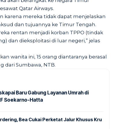
eka akan berangkat ke negara Timur
awat Qatar Airways.
an karena mereka tidak dapat menjelaskan
maksud dan tujuannya ke Timur Tengah.
eka rentan menjadi korban TPPO (tindak
 dan dieksploitasi di luar negeri,” jelas
an wanita ini, 15 orang diantaranya berasal
ang dari Sumbawa, NTB.
kapai Baru Gabung Layanan Umrah di
2F Soekarno-Hatta
dering, Bea Cukai Perketat Jalur Khusus Kru