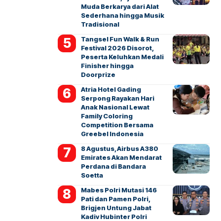
Muda Berkarya dari Alat
Sederhana hingga Musik
Tradisional
Tangsel Fun Walk & Run
Festival 2026 Disorot,
Peserta Keluhkan Medali
Finisher hingga
Doorprize
Atria Hotel Gading
Serpong Rayakan Hari
Anak Nasional Lewat
Family Coloring
Competition Bersama
Greebel Indonesia
8 Agustus, Airbus A380
Emirates Akan Mendarat
Perdana di Bandara
Soetta
Mabes Polri Mutasi 146
Pati dan Pamen Polri,
Brigjen Untung Jabat
Kadiv Hubinter Polri