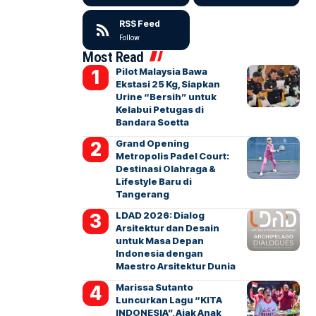
RSS Feed
Follow
Most Read
Pilot Malaysia Bawa
Ekstasi 25 Kg, Siapkan
Urine “Bersih” untuk
Kelabui Petugas di
Bandara Soetta
Grand Opening
Metropolis Padel Court:
Destinasi Olahraga &
Lifestyle Baru di
Tangerang
LDAD 2026: Dialog
Arsitektur dan Desain
untuk Masa Depan
Indonesia dengan
Maestro Arsitektur Dunia
Marissa Sutanto
Luncurkan Lagu “KITA
INDONESIA”, Ajak Anak