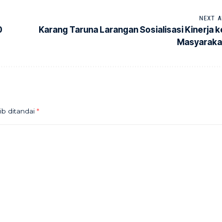
NEXT A
0
Karang Taruna Larangan Sosialisasi Kinerja k
Masyaraka
ib ditandai
*