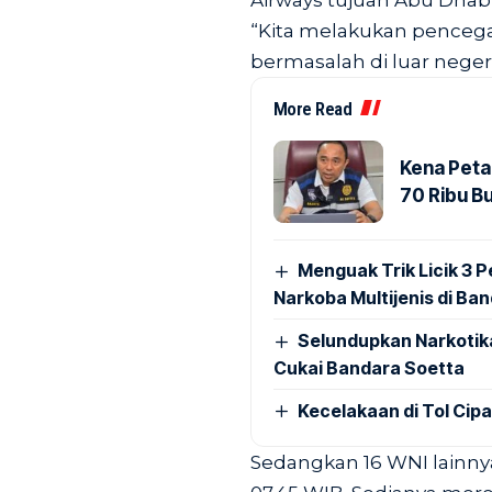
Airways tujuan Abu Dhabi
“Kita melakukan penceg
bermasalah di luar neger
More Read
Kena Peta
70 Ribu B
Menguak Trik Licik 3
Narkoba Multijenis di Ba
Selundupkan Narkotik
Cukai Bandara Soetta
Kecelakaan di Tol Cip
Sedangkan 16 WNI lainnya 