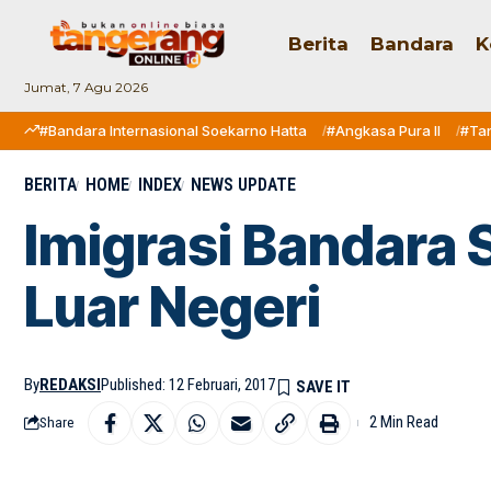
Berita
Bandara
K
Jumat, 7 Agu 2026
#Bandara Internasional Soekarno Hatta
#Angkasa Pura II
#Ta
BERITA
HOME
INDEX
NEWS UPDATE
Imigrasi Bandara 
Luar Negeri
By
REDAKSI
Published: 12 Februari, 2017
2 Min Read
Share