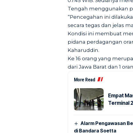
07.45 WIB. Sedianya mer
Tengah menggunakan pes
“Pencegahan ini dilakuk
secara tegas dan jelas 
Kondisi ini membuat mer
pidana perdagangan orang)
Kaharuddin.
Ke 16 orang yang merupak
dari Jawa Barat dan 1 or
More Read
Empat Mas
Terminal 
Alarm Pengawasan Ber
di Bandara Soetta