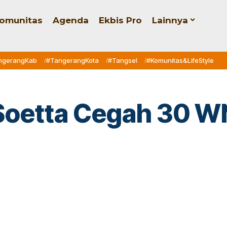
omunitas
Agenda
Ekbis Pro
Lainnya
ngerangKab
#TangerangKota
#Tangsel
#Komunitas&LifeStyle
Soetta Cegah 30 WNI