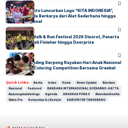
BERITA
INDEX
Marissa Sutanto Luncurkan Lagu “KITA INDONESIA”,
Ajak Anak Muda Berkarya dari Alat Sederhana hingga
Musik Tradisional
BERITA
INDEX
Tangsel Fun Walk & Run Festival 2026 Disorot, Peserta
Keluhkan Medali Finisher hingga Doorprize
BERITA
INDEX
Atria Hotel Gading Serpong Rayakan Hari Anak Nasional
Lewat Family Coloring Competition Bersama Greebel
Indonesia
Quick Links:
Berita
Index
Home
News Update
Bandara
Nasional
Featured
BANDARA INTERNASIONAL SOEKARNO-HATTA
#pasangmatatelinga
Agenda
ANGKASA PURA II
#bandaraSoetta
Ekbis Pro
Komunitas & Lifestyle
KABUPATEN TANGERANG