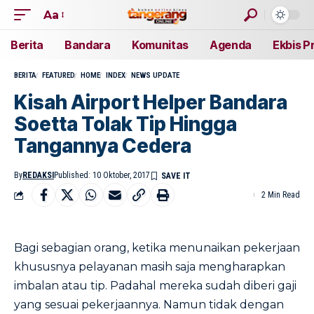
Aa
Berita
Bandara
Komunitas
Agenda
Ekbis P
BERITA
FEATURED
HOME
INDEX
NEWS UPDATE
Kisah Airport Helper Bandara
Soetta Tolak Tip Hingga
Tangannya Cedera
By
REDAKSI
Published: 10 Oktober, 2017
2 Min Read
Bagi sebagian orang, ketika menunaikan pekerjaan
khususnya pelayanan masih saja mengharapkan
imbalan atau tip. Padahal mereka sudah diberi gaji
yang sesuai pekerjaannya. Namun tidak dengan