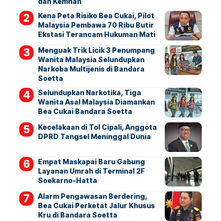
dan Kemhan
Kena Peta Risiko Bea Cukai, Pilot
Malaysia Pembawa 70 Ribu Butir
Ekstasi Terancam Hukuman Mati
Menguak Trik Licik 3 Penumpang
Wanita Malaysia Selundupkan
Narkoba Multijenis di Bandara
Soetta
Selundupkan Narkotika, Tiga
Wanita Asal Malaysia Diamankan
Bea Cukai Bandara Soetta
Kecelakaan di Tol Cipali, Anggota
DPRD Tangsel Meninggal Dunia
Empat Maskapai Baru Gabung
Layanan Umrah di Terminal 2F
Soekarno-Hatta
Alarm Pengawasan Berdering,
Bea Cukai Perketat Jalur Khusus
Kru di Bandara Soetta