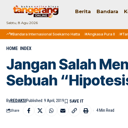
Berita
Bandara
K
Sabtu, 8 Agu 2026
#Bandara Internasional Soekarno Hatta
#Angkasa Pura II
#Ta
HOME
INDEX
Jangan Salah Men
Sebuah “Hipotesi
By
REDAKSI
Published: 9 April, 2019
4 Min Read
Share