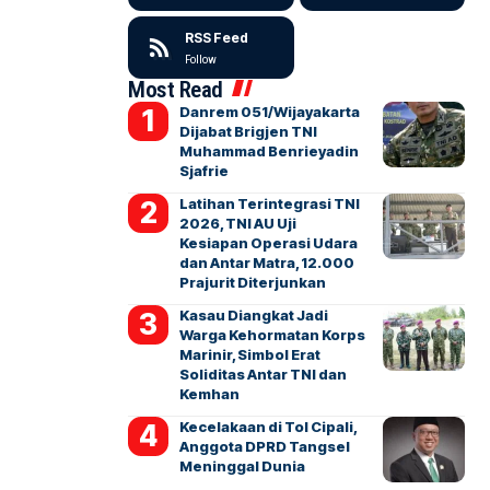
RSS Feed
Follow
Most Read
Danrem 051/Wijayakarta
Dijabat Brigjen TNI
Muhammad Benrieyadin
Sjafrie
Latihan Terintegrasi TNI
2026, TNI AU Uji
Kesiapan Operasi Udara
dan Antar Matra, 12.000
Prajurit Diterjunkan
Kasau Diangkat Jadi
Warga Kehormatan Korps
Marinir, Simbol Erat
Soliditas Antar TNI dan
Kemhan
Kecelakaan di Tol Cipali,
Anggota DPRD Tangsel
Meninggal Dunia