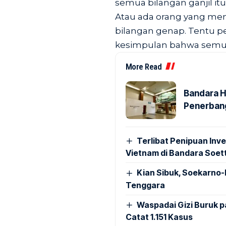
semua bilangan ganjil itu
Atau ada orang yang men
bilangan genap. Tentu pe
kesimpulan bahwa semua 
More Read
Bandara H
Penerbang
Terlibat Penipuan Inve
Vietnam di Bandara Soet
Kian Sibuk, Soekarno-
Tenggara
Waspadai Gizi Buruk 
Catat 1.151 Kasus