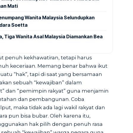
an Mati
 Penumpang Wanita Malaysia Selundupkan
ndara Soetta
a, Tiga Wanita Asal Malaysia Diamankan Bea
ut penuh kekhawatiran, tetapi harus
nuh keceriaan. Memang benar bahwa ikut
atu “hak”, tapi di saat yang bersamaan
akan sebuah “kewajiban” dalam
at” dan “pemimpin rakyat” guna menjamin
ntahan dan pembangunan. Coba
put, maka tidak ada lagi wakil rakyat dan
a pun bisa bubar. Oleh karena itu,
nggunakan hak pilih dengan penuh rasa
 sebuah “kewajiban” warga negara guna