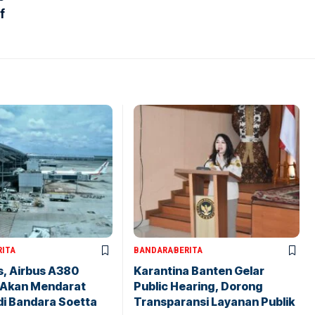
f
RITA
BANDARA
BERITA
s, Airbus A380
Karantina Banten Gelar
 Akan Mendarat
Public Hearing, Dorong
di Bandara Soetta
Transparansi Layanan Publik