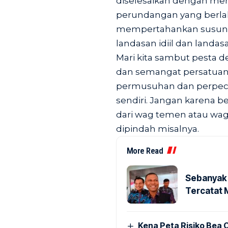
diselesaikan dengan me
perundangan yang berlak
mempertahankan susuna
landasan idiil dan landas
Mari kita sambut pesta 
dan semangat persatua
permusuhan dan perpeca
sendiri. Jangan karena be
dari wag temen atau wag
dipindah misalnya.
More Read
Sebanyak 
Tercatat 
Kena Peta Risiko Bea C