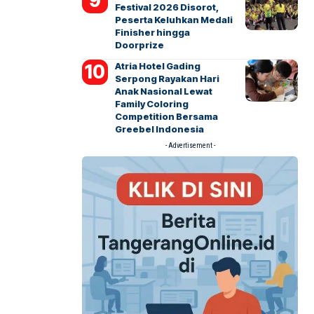
Festival 2026 Disorot,
Peserta Keluhkan Medali
Finisher hingga
Doorprize
Atria Hotel Gading
Serpong Rayakan Hari
Anak Nasional Lewat
Family Coloring
Competition Bersama
Greebel Indonesia
- Advertisement -