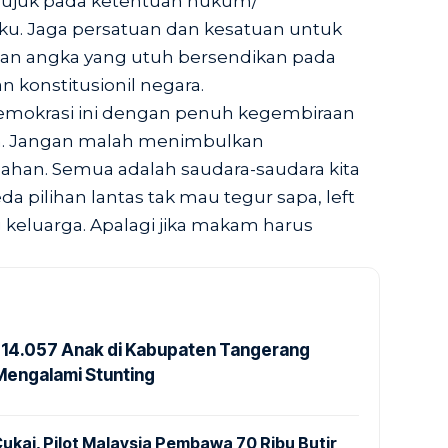
rujuk pada ketentuan hukum/
u. Jaga persatuan dan kesatuan untuk
n angka yang utuh bersendikan pada
an konstitusionil negara.
demokrasi ini dengan penuh kegembiraan
n. Jangan malah menimbulkan
han. Semua adalah saudara-saudara kita
da pilihan lantas tak mau tegur sapa, left
 keluarga. Apalagi jika makam harus
14.057 Anak di Kabupaten Tangerang
Mengalami Stunting
ukai, Pilot Malaysia Pembawa 70 Ribu Butir