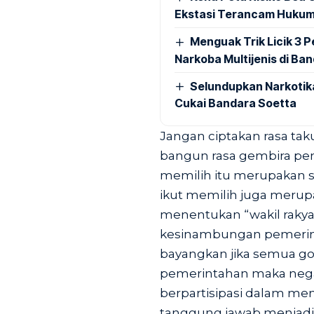
Ekstasi Terancam Hukum
Menguak Trik Licik 3
Narkoba Multijenis di Ba
Selundupkan Narkotik
Cukai Bandara Soetta
Jangan ciptakan rasa tak
bangun rasa gembira pe
memilih itu merupakan su
ikut memilih juga merup
menentukan “wakil raky
kesinambungan pemeri
bayangkan jika semua gol
pemerintahan maka negar
berpartisipasi dalam me
tanggung jawab menjadi