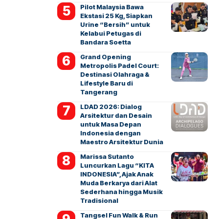
Pilot Malaysia Bawa
Ekstasi 25 Kg, Siapkan
Urine “Bersih” untuk
Kelabui Petugas di
Bandara Soetta
Grand Opening
Metropolis Padel Court:
Destinasi Olahraga &
Lifestyle Baru di
Tangerang
LDAD 2026: Dialog
Arsitektur dan Desain
untuk Masa Depan
Indonesia dengan
Maestro Arsitektur Dunia
Marissa Sutanto
Luncurkan Lagu “KITA
INDONESIA”, Ajak Anak
Muda Berkarya dari Alat
Sederhana hingga Musik
Tradisional
Tangsel Fun Walk & Run