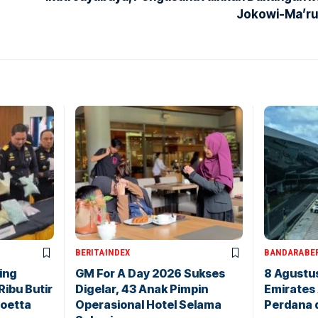
Jokowi-Ma’ru
BERITA
INDEX
BANDARA
BE
ing
GM For A Day 2026 Sukses
8 Agustu
ibu Butir
Digelar, 43 Anak Pimpin
Emirates
Soetta
Operasional Hotel Selama
Perdana 