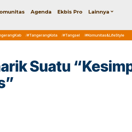
omunitas
Agenda
Ekbis Pro
Lainnya
ngerangKab
#TangerangKota
#Tangsel
#Komunitas&LifeStyle
arik Suatu “Kesimp
s”