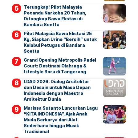
Terungkap! Pilot Malaysia
Pecandu Narkoba 20 Tahun,
Ditangkap Bawa Ekstasi di
Bandara Soetta
Pilot Malaysia Bawa Ekstasi 25
Kg, Siapkan Urine “Bersih” untuk
Kelabui Petugas di Bandara
Soetta
Grand Opening Metropolis Padel
Court: Destinasi Olahraga &
Lifestyle Baru di Tangerang
LDAD 2026: Dialog Arsitektur
dan Desain untuk Masa Depan
Indonesia dengan Maestro
Arsitektur Dunia
Marissa Sutanto Luncurkan Lagu
“KITA INDONESIA”, Ajak Anak
Muda Berkarya dari Alat
Sederhana hingga Musik
Tradisional