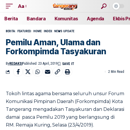
Aa
Berita
Bandara
Komunitas
Agenda
Ekbis P
BERITA
FEATURED
HOME
INDEX
NEWS UPDATE
Pemilu Aman, Ulama dan
Forkompimda Tasyakuran
By
REDAKSI
Published: 23 April, 2019
2 Min Read
Tokoh lintas agama bersama seluruh unsur Forum
Komunikasi Pimpinan Daerah (Forkompimda) Kota
Tangerang mengadakan Tasyakuran dan Deklarasi
damai pasca Pemilu 2019 yang berlangsung di
RM. Remaja Kuring, Selasa (23/4/2019).