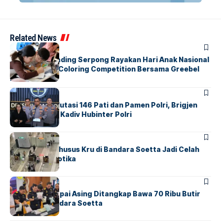
Related News
BERITA
INDEX
Atria Hotel Gading Serpong Rayakan Hari Anak Nasional
Lewat Family Coloring Competition Bersama Greebel
Indonesia
BERITA
Mabes Polri Mutasi 146 Pati dan Pamen Polri, Brigjen
Untung Jabat Kadiv Hubinter Polri
BANDARA
BERITA
Ketika Jalur Khusus Kru di Bandara Soetta Jadi Celah
Sindikat Narkotika
BANDARA
BERITA
Kopilot Maskapai Asing Ditangkap Bawa 70 Ribu Butir
Ekstasi di Bandara Soetta