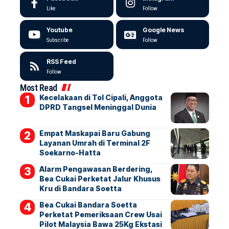
Like
Follow
Youtube
Google News
Subscribe
Follow
RSS Feed
Follow
Most Read
Kecelakaan di Tol Cipali, Anggota
DPRD Tangsel Meninggal Dunia
Empat Maskapai Baru Gabung
Layanan Umrah di Terminal 2F
Soekarno-Hatta
Alarm Pengawasan Berdering,
Bea Cukai Perketat Jalur Khusus
Kru di Bandara Soetta
Bea Cukai Bandara Soetta
Perketat Pemeriksaan Crew Usai
Pilot Malaysia Bawa 25Kg Ekstasi