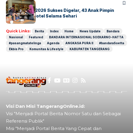
BERITA
INDEX
GM For A Day 2026 Sukses Digelar, 43 Anak Pimpin
Operasional Hotel Selama Sehari
Quick Links:
Berita
Index
Home
News Update
Bandara
Nasional
Featured
BANDARA INTERNASIONAL SOEKARNO-HATTA
#pasangmatatelinga
Agenda
ANGKASA PURA II
#bandaraSoetta
Ekbis Pro
Komunitas & Lifestyle
KABUPATEN TANGERANG
Visi Dan Misi TangerangOnline.id:
Visi "Menjadi Portal Berita Nomor Satu dan Sebagai
Referensi Publik"
Misi "Menjadi Portal Berita Yang Cepat dan