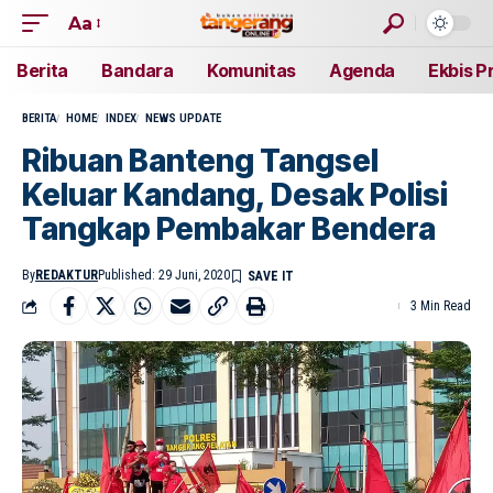
Aa
Berita
Bandara
Komunitas
Agenda
Ekbis P
BERITA
HOME
INDEX
NEWS UPDATE
Ribuan Banteng Tangsel
Keluar Kandang, Desak Polisi
Tangkap Pembakar Bendera
By
REDAKTUR
Published: 29 Juni, 2020
3 Min Read