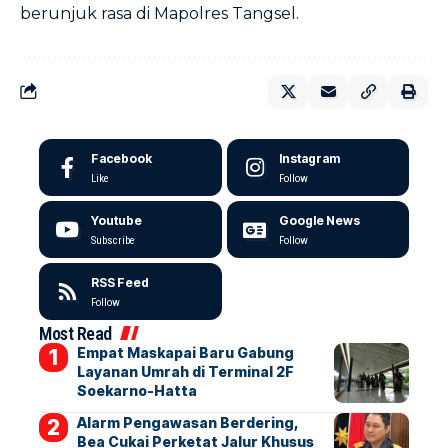
berunjuk rasa di Mapolres Tangsel.
Facebook
Instagram
Like
Follow
Youtube
Google News
Subscribe
Follow
RSS Feed
Follow
Most Read
Empat Maskapai Baru Gabung
Layanan Umrah di Terminal 2F
Soekarno-Hatta
Alarm Pengawasan Berdering,
Bea Cukai Perketat Jalur Khusus