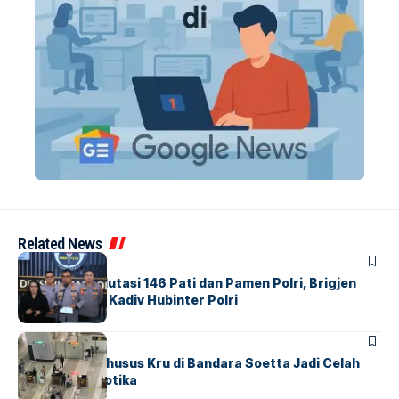
Related News
BERITA
Mabes Polri Mutasi 146 Pati dan Pamen Polri, Brigjen
Untung Jabat Kadiv Hubinter Polri
BANDARA
BERITA
Ketika Jalur Khusus Kru di Bandara Soetta Jadi Celah
Sindikat Narkotika