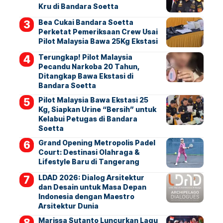
Kru di Bandara Soetta
Bea Cukai Bandara Soetta
Perketat Pemeriksaan Crew Usai
Pilot Malaysia Bawa 25Kg Ekstasi
Terungkap! Pilot Malaysia
Pecandu Narkoba 20 Tahun,
Ditangkap Bawa Ekstasi di
Bandara Soetta
Pilot Malaysia Bawa Ekstasi 25
Kg, Siapkan Urine “Bersih” untuk
Kelabui Petugas di Bandara
Soetta
Grand Opening Metropolis Padel
Court: Destinasi Olahraga &
Lifestyle Baru di Tangerang
LDAD 2026: Dialog Arsitektur
dan Desain untuk Masa Depan
Indonesia dengan Maestro
Arsitektur Dunia
Marissa Sutanto Luncurkan Lagu