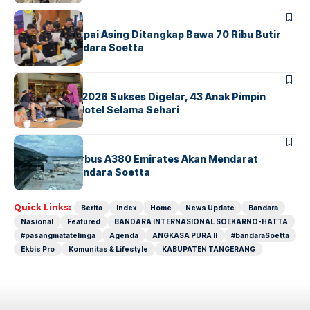
BANDARA
BERITA
Kopilot Maskapai Asing Ditangkap Bawa 70 Ribu Butir
Ekstasi di Bandara Soetta
BERITA
INDEX
GM For A Day 2026 Sukses Digelar, 43 Anak Pimpin
Operasional Hotel Selama Sehari
BANDARA
BERITA
8 Agustus, Airbus A380 Emirates Akan Mendarat
Perdana di Bandara Soetta
Quick Links:
Berita
Index
Home
News Update
Bandara
Nasional
Featured
BANDARA INTERNASIONAL SOEKARNO-HATTA
#pasangmatatelinga
Agenda
ANGKASA PURA II
#bandaraSoetta
Ekbis Pro
Komunitas & Lifestyle
KABUPATEN TANGERANG