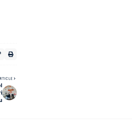
RTICLE
l
i
u