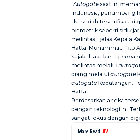
“Autogate
saat ini mema
Indonesia, penumpang ha
jika sudah terverifikasi d
biometrik seperti sidik ja
melintas,” jelas Kepala K
Hatta, Muhammad Tito A
Sejak dilakukan uji coba 
melintas melalui
autoga
orang melalui
autogate
K
autogate
Kedatangan, Te
Hatta.
Berdasarkan angka terseb
dengan teknologi ini. Terl
sangat fokus dengan digi
More Read