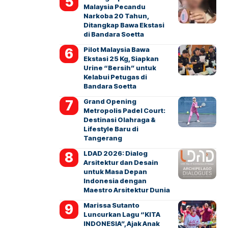
Malaysia Pecandu
Narkoba 20 Tahun,
Ditangkap Bawa Ekstasi
di Bandara Soetta
Pilot Malaysia Bawa
Ekstasi 25 Kg, Siapkan
Urine “Bersih” untuk
Kelabui Petugas di
Bandara Soetta
Grand Opening
Metropolis Padel Court:
Destinasi Olahraga &
Lifestyle Baru di
Tangerang
LDAD 2026: Dialog
Arsitektur dan Desain
untuk Masa Depan
Indonesia dengan
Maestro Arsitektur Dunia
Marissa Sutanto
Luncurkan Lagu “KITA
INDONESIA”, Ajak Anak