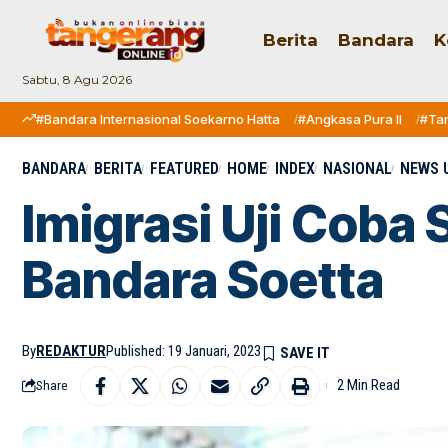
Berita
Bandara
K
Sabtu, 8 Agu 2026
#Bandara Internasional Soekarno Hatta
#Angkasa Pura II
#Ta
BANDARA
BERITA
FEATURED
HOME
INDEX
NASIONAL
NEWS 
Imigrasi Uji Coba 
Bandara Soetta
By
REDAKTUR
Published: 19 Januari, 2023
2 Min Read
Share