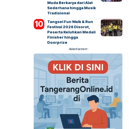
Muda Berkarya dari Alat
Sederhana hingga Musik
Tradisional
Tangsel Fun Walk & Run
Festival 2026 Disorot,
Peserta Keluhkan Medali
Finisher hingga
Doorprize
- Advertisement -