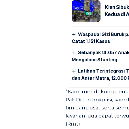
Kian Sibu
Kedua di 
Waspadai Gizi Buruk 
Catat 1.151 Kasus
Sebanyak 14.057 Anak
Mengalami Stunting
Latihan Terintegrasi T
dan Antar Matra, 12.000 P
“Kami mendukung penuh 
Pak Dirjen Imigrasi, kami
tim dari pusat serta sem
layanan juga dapat terwuj
(Rmt)