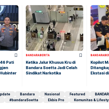
BANDARA
BERITA
BANDARA
BE
146 Pati
Ketika Jalur Khusus Kru di
Kopilot M
igjen
Bandara Soetta Jadi Celah
Ditangkap
 Hubinter
Sindikat Narkotika
Ekstasi d
pdate
Bandara
Nasional
Featured
BANDAR
#bandaraSoetta
Ekbis Pro
Komunitas & Lifesty