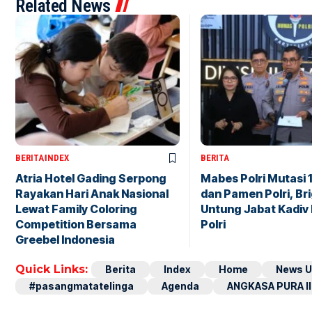
Related News
BERITA
INDEX
BERITA
Atria Hotel Gading Serpong
Mabes Polri Mutasi 
Rayakan Hari Anak Nasional
dan Pamen Polri, Br
Lewat Family Coloring
Untung Jabat Kadiv
Competition Bersama
Polri
Greebel Indonesia
Quick Links:
Berita
Index
Home
News U
#pasangmatatelinga
Agenda
ANGKASA PURA II