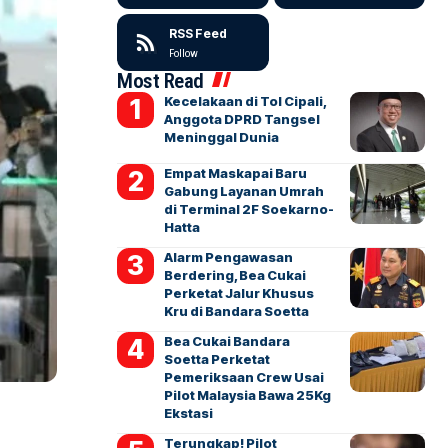
RSS Feed
Follow
Most Read
Kecelakaan di Tol Cipali,
Anggota DPRD Tangsel
Meninggal Dunia
Empat Maskapai Baru
Gabung Layanan Umrah
di Terminal 2F Soekarno-
Hatta
Alarm Pengawasan
Berdering, Bea Cukai
Perketat Jalur Khusus
Kru di Bandara Soetta
Bea Cukai Bandara
Soetta Perketat
Pemeriksaan Crew Usai
Pilot Malaysia Bawa 25Kg
Ekstasi
Terungkap! Pilot