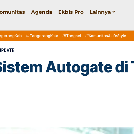
omunitas
Agenda
Ekbis Pro
Lainnya
ngerangKab
#TangerangKota
#Tangsel
#Komunitas&LifeStyle
UPDATE
Sistem Autogate di