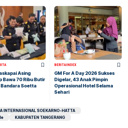
RITA
BERITA
INDEX
askapai Asing
GM For A Day 2026 Sukses
 Bawa 70 Ribu Butir
Digelar, 43 Anak Pimpin
i Bandara Soetta
Operasional Hotel Selama
Sehari
A INTERNASIONAL SOEKARNO-HATTA
le
KABUPATEN TANGERANG