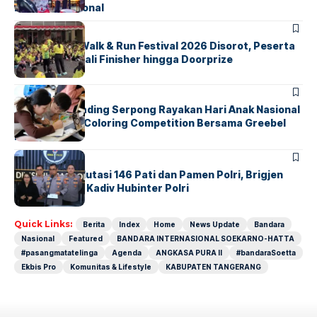
Musik Tradisional
BERITA
INDEX
Tangsel Fun Walk & Run Festival 2026 Disorot, Peserta
Keluhkan Medali Finisher hingga Doorprize
BERITA
INDEX
Atria Hotel Gading Serpong Rayakan Hari Anak Nasional
Lewat Family Coloring Competition Bersama Greebel
Indonesia
BERITA
Mabes Polri Mutasi 146 Pati dan Pamen Polri, Brigjen
Untung Jabat Kadiv Hubinter Polri
Quick Links:
Berita
Index
Home
News Update
Bandara
Nasional
Featured
BANDARA INTERNASIONAL SOEKARNO-HATTA
#pasangmatatelinga
Agenda
ANGKASA PURA II
#bandaraSoetta
Ekbis Pro
Komunitas & Lifestyle
KABUPATEN TANGERANG