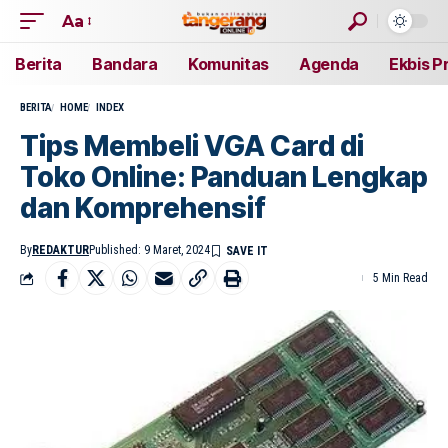
Aa
Berita
Bandara
Komunitas
Agenda
Ekbis P
BERITA
HOME
INDEX
Tips Membeli VGA Card di
Toko Online: Panduan Lengkap
dan Komprehensif
By
REDAKTUR
Published: 9 Maret, 2024
5 Min Read