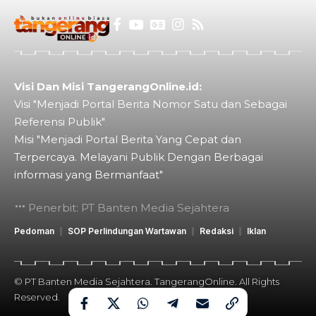
Visi Dan Misi TangerangOnline.id:
Visi "Menjadi Portal Berita Nomor Satu dan Sebagai
Referensi Publik"
Misi "Menjadi Portal Berita Yang Cepat dan
Terpercaya. Melayani Publik Dengan Berbagai
informasi yang Bermanfaat"
Penerbit: PT Banten Media Sejahtera
Pedoman
SOP Perlindungan Wartawan
Redaksi
Iklan
© PT Banten Media Sejahtera. TangerangOnline. All Rights
Reserved.