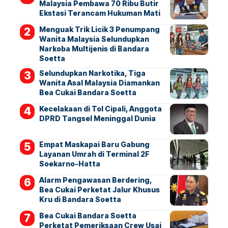
Malaysia Pembawa 70 Ribu Butir
Ekstasi Terancam Hukuman Mati
Menguak Trik Licik 3 Penumpang
Wanita Malaysia Selundupkan
Narkoba Multijenis di Bandara
Soetta
Selundupkan Narkotika, Tiga
Wanita Asal Malaysia Diamankan
Bea Cukai Bandara Soetta
Kecelakaan di Tol Cipali, Anggota
DPRD Tangsel Meninggal Dunia
Empat Maskapai Baru Gabung
Layanan Umrah di Terminal 2F
Soekarno-Hatta
Alarm Pengawasan Berdering,
Bea Cukai Perketat Jalur Khusus
Kru di Bandara Soetta
Bea Cukai Bandara Soetta
Perketat Pemeriksaan Crew Usai