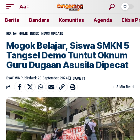
Aa
Berita
Bandara
Komunitas
Agenda
Ekbis P
BERITA
HOME
INDEX
NEWS UPDATE
Mogok Belajar, Siswa SMKN 5
Tangsel Demo Tuntut Oknum
Guru Dugaan Asusila Dipecat
By
ADMIN
Published: 23 September, 2024
3 Min Read