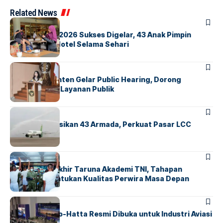
Related News
BERITA
INDEX
GM For A Day 2026 Sukses Digelar, 43 Anak Pimpin
Operasional Hotel Selama Sehari
BANDARA
BERITA
Karantina Banten Gelar Public Hearing, Dorong
Transparansi Layanan Publik
BANDARA
BERITA
Citilink Operasikan 43 Armada, Perkuat Pasar LCC
Nasional
BERITA
Sidang Pantukhir Taruna Akademi TNI, Tahapan
Strategis Tentukan Kualitas Perwira Masa Depan
BANDARA
BERITA
IALC Soekarno-Hatta Resmi Dibuka untuk Industri Aviasi