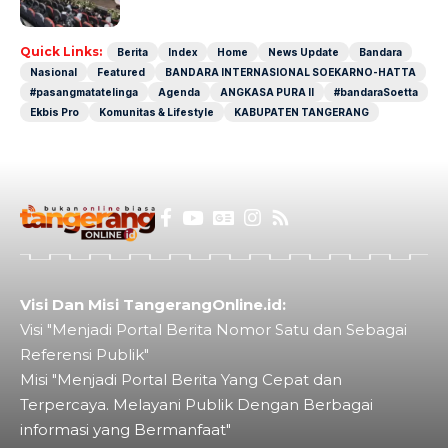
Dunia
Quick Links:
Berita
Index
Home
News Update
Bandara
Nasional
Featured
BANDARA INTERNASIONAL SOEKARNO-HATTA
#pasangmatatelinga
Agenda
ANGKASA PURA II
#bandaraSoetta
Ekbis Pro
Komunitas & Lifestyle
KABUPATEN TANGERANG
Visi Dan Misi TangerangOnline.id:
Visi "Menjadi Portal Berita Nomor Satu dan Sebagai
Referensi Publik"
Misi "Menjadi Portal Berita Yang Cepat dan
Terpercaya. Melayani Publik Dengan Berbagai
informasi yang Bermanfaat"