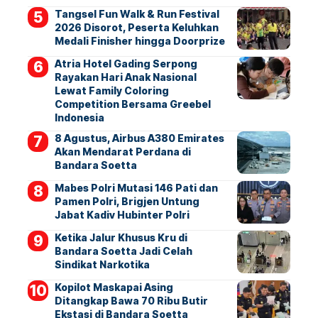
Tangsel Fun Walk & Run Festival
2026 Disorot, Peserta Keluhkan
Medali Finisher hingga Doorprize
Atria Hotel Gading Serpong
Rayakan Hari Anak Nasional
Lewat Family Coloring
Competition Bersama Greebel
Indonesia
8 Agustus, Airbus A380 Emirates
Akan Mendarat Perdana di
Bandara Soetta
Mabes Polri Mutasi 146 Pati dan
Pamen Polri, Brigjen Untung
Jabat Kadiv Hubinter Polri
Ketika Jalur Khusus Kru di
Bandara Soetta Jadi Celah
Sindikat Narkotika
Kopilot Maskapai Asing
Ditangkap Bawa 70 Ribu Butir
Ekstasi di Bandara Soetta