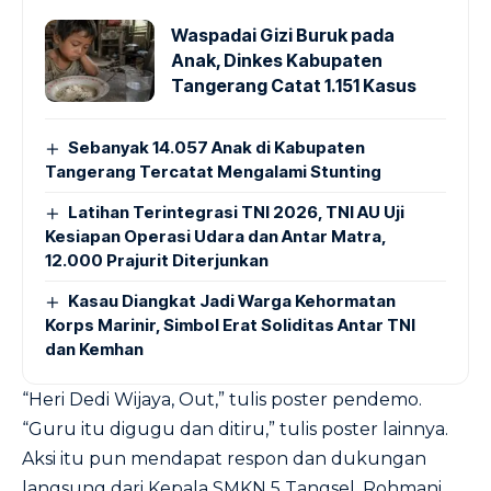
Waspadai Gizi Buruk pada
Anak, Dinkes Kabupaten
Tangerang Catat 1.151 Kasus
Sebanyak 14.057 Anak di Kabupaten
Tangerang Tercatat Mengalami Stunting
Latihan Terintegrasi TNI 2026, TNI AU Uji
Kesiapan Operasi Udara dan Antar Matra,
12.000 Prajurit Diterjunkan
Kasau Diangkat Jadi Warga Kehormatan
Korps Marinir, Simbol Erat Soliditas Antar TNI
dan Kemhan
“Heri Dedi Wijaya, Out,” tulis poster pendemo.
“Guru itu digugu dan ditiru,” tulis poster lainnya.
Aksi itu pun mendapat respon dan dukungan
langsung dari Kepala SMKN 5 Tangsel, Rohmani