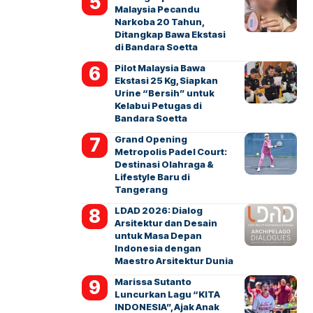
Malaysia Pecandu
Narkoba 20 Tahun,
Ditangkap Bawa Ekstasi
di Bandara Soetta
Pilot Malaysia Bawa
Ekstasi 25 Kg, Siapkan
Urine “Bersih” untuk
Kelabui Petugas di
Bandara Soetta
Grand Opening
Metropolis Padel Court:
Destinasi Olahraga &
Lifestyle Baru di
Tangerang
LDAD 2026: Dialog
Arsitektur dan Desain
untuk Masa Depan
Indonesia dengan
Maestro Arsitektur Dunia
Marissa Sutanto
Luncurkan Lagu “KITA
INDONESIA”, Ajak Anak