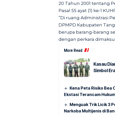
20 Tahun 2001 tentang P
Pasal 55 ayat (1) ke-1 KUHP
“Di ruang Administrasi 
DPMPD Kabupaten Tanger
berupa barang-barang s
dengan perkara dimaksud,
More Read
Kasau Dia
Simbol Era
Kena Peta Risiko Bea C
Ekstasi Terancam Hukum
Menguak Trik Licik 3
Narkoba Multijenis di Ba