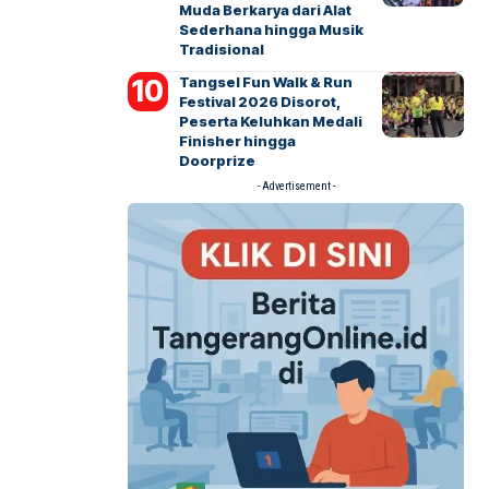
Muda Berkarya dari Alat
Sederhana hingga Musik
Tradisional
Tangsel Fun Walk & Run
Festival 2026 Disorot,
Peserta Keluhkan Medali
Finisher hingga
Doorprize
- Advertisement -