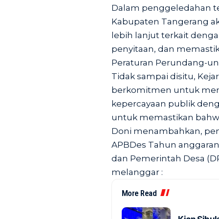
Dalam penggeledahan ter
Kabupaten Tangerang ak
lebih lanjut terkait de
penyitaan, dan memastik
Peraturan Perundang-u
Tidak sampai disitu, Kej
berkomitmen untuk mem
kepercayaan publik deng
untuk memastikan bahwa
Doni menambahkan, pen
APBDes Tahun anggaran 
dan Pemerintah Desa (D
melanggar :
More Read