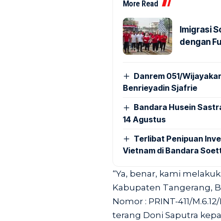
More Read
Imigrasi 
dengan Fu
Danrem 051/Wijayakar
Benrieyadin Sjafrie
Bandara Husein Sastr
14 Agustus
Terlibat Penipuan Inve
Vietnam di Bandara Soet
“Ya, benar, kami melak
Kabupaten Tangerang, Be
Nomor : PRINT-411/M.6.12/
terang Doni Saputra kepa