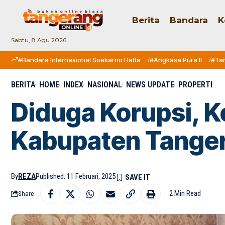
Berita
Bandara
K
Sabtu, 8 Agu 2026
#Bandara Internasional Soekarno Hatta
#Angkasa Pura II
#Ta
BERITA
HOME
INDEX
NASIONAL
NEWS UPDATE
PROPERTI
Diduga Korupsi, 
Kabupaten Tange
By
REZA
Published: 11 Februari, 2025
2 Min Read
Share