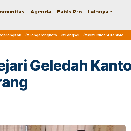
omunitas
Agenda
Ekbis Pro
Lainnya
ngerangKab
#TangerangKota
#Tangsel
#Komunitas&LifeStyle
Kejari Geledah Kan
rang