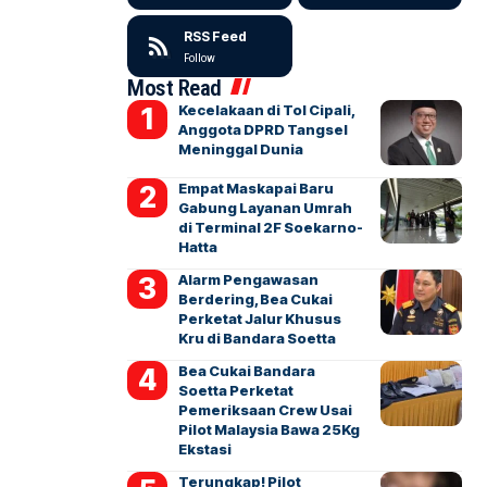
RSS Feed
Follow
Most Read
Kecelakaan di Tol Cipali,
Anggota DPRD Tangsel
Meninggal Dunia
Empat Maskapai Baru
Gabung Layanan Umrah
di Terminal 2F Soekarno-
Hatta
Alarm Pengawasan
Berdering, Bea Cukai
Perketat Jalur Khusus
Kru di Bandara Soetta
Bea Cukai Bandara
Soetta Perketat
Pemeriksaan Crew Usai
Pilot Malaysia Bawa 25Kg
Ekstasi
Terungkap! Pilot