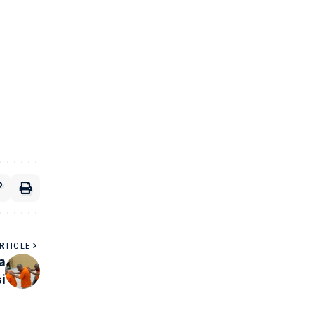
RTICLE
a
i