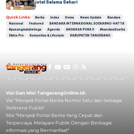
Operasional Hotel Selama Sehari
Quick Links:
Berita
Index
Home
News Update
Bandara
Nasional
Featured
BANDARA INTERNASIONAL SOEKARNO-HATTA
#pasangmatatelinga
Agenda
ANGKASA PURA II
#bandaraSoetta
Ekbis Pro
Komunitas & Lifestyle
KABUPATEN TANGERANG
Visi Dan Misi TangerangOnline.id:
Visi "Menjadi Portal Berita Nomor Satu dan Sebagai
Referensi Publik"
Misi "Menjadi Portal Berita Yang Cepat dan
Terpercaya. Melayani Publik Dengan Berbagai
informasi yang Bermanfaat"