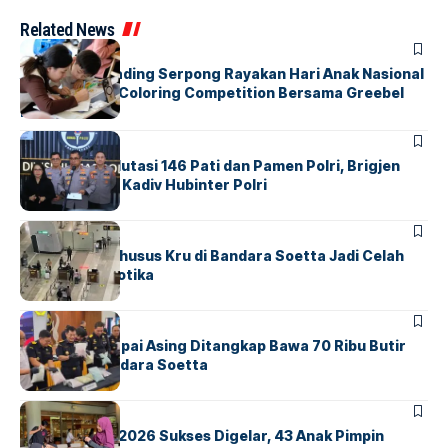
Related News
BERITA
INDEX
Atria Hotel Gading Serpong Rayakan Hari Anak Nasional
Lewat Family Coloring Competition Bersama Greebel
Indonesia
BERITA
Mabes Polri Mutasi 146 Pati dan Pamen Polri, Brigjen
Untung Jabat Kadiv Hubinter Polri
BANDARA
BERITA
Ketika Jalur Khusus Kru di Bandara Soetta Jadi Celah
Sindikat Narkotika
BANDARA
BERITA
Kopilot Maskapai Asing Ditangkap Bawa 70 Ribu Butir
Ekstasi di Bandara Soetta
BERITA
INDEX
GM For A Day 2026 Sukses Digelar, 43 Anak Pimpin