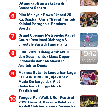
Ditangkap Bawa Ekstasi di
Bandara Soetta
Pilot Malaysia Bawa Ekstasi 25
Kg, Siapkan Urine “Bersih” untuk
Kelabui Petugas di Bandara
Soetta
Grand Opening Metropolis Padel
Court: Destinasi Olahraga &
Lifestyle Baru di Tangerang
LDAD 2026: Dialog Arsitektur
dan Desain untuk Masa Depan
Indonesia dengan Maestro
Arsitektur Dunia
Marissa Sutanto Luncurkan Lagu
“KITA INDONESIA”, Ajak Anak
Muda Berkarya dari Alat
Sederhana hingga Musik
Tradisional
Tangsel Fun Walk & Run Festival
2026 Disorot, Peserta Keluhkan
Medali Finisher hingga Doorprize