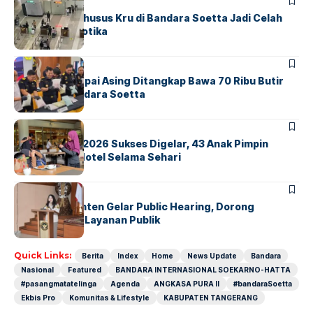
BANDARA
BERITA
Ketika Jalur Khusus Kru di Bandara Soetta Jadi Celah
Sindikat Narkotika
BANDARA
BERITA
Kopilot Maskapai Asing Ditangkap Bawa 70 Ribu Butir
Ekstasi di Bandara Soetta
BERITA
INDEX
GM For A Day 2026 Sukses Digelar, 43 Anak Pimpin
Operasional Hotel Selama Sehari
BANDARA
BERITA
Karantina Banten Gelar Public Hearing, Dorong
Transparansi Layanan Publik
Quick Links:
Berita
Index
Home
News Update
Bandara
Nasional
Featured
BANDARA INTERNASIONAL SOEKARNO-HATTA
#pasangmatatelinga
Agenda
ANGKASA PURA II
#bandaraSoetta
Ekbis Pro
Komunitas & Lifestyle
KABUPATEN TANGERANG