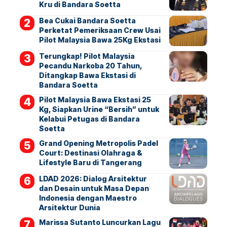
Kru di Bandara Soetta
Bea Cukai Bandara Soetta
Perketat Pemeriksaan Crew Usai
Pilot Malaysia Bawa 25Kg Ekstasi
Terungkap! Pilot Malaysia
Pecandu Narkoba 20 Tahun,
Ditangkap Bawa Ekstasi di
Bandara Soetta
Pilot Malaysia Bawa Ekstasi 25
Kg, Siapkan Urine “Bersih” untuk
Kelabui Petugas di Bandara
Soetta
Grand Opening Metropolis Padel
Court: Destinasi Olahraga &
Lifestyle Baru di Tangerang
LDAD 2026: Dialog Arsitektur
dan Desain untuk Masa Depan
Indonesia dengan Maestro
Arsitektur Dunia
Marissa Sutanto Luncurkan Lagu