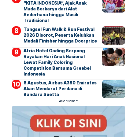
“KITA INDONESIA”, Ajak Anak
Muda Berkarya dari Alat
Sederhana hingga Musik
Tradisional
Tangsel Fun Walk & Run Festival
2026 Disorot, Peserta Keluhkan
Medali Finisher hingga Doorprize
Atria Hotel Gading Serpong
Rayakan Hari Anak Nasional
Lewat Family Coloring
Competition Bersama Greebel
Indonesia
8 Agustus, Airbus A380 Emirates
Akan Mendarat Perdana di
Bandara Soetta
- Advertisement -