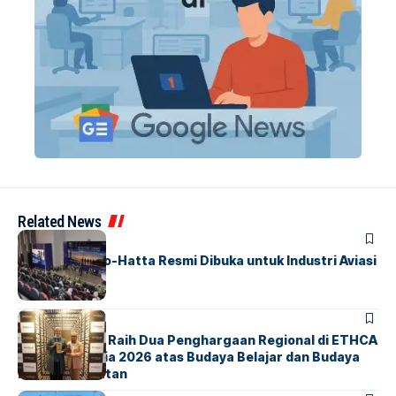
Related News
BANDARA
BERITA
IALC Soekarno-Hatta Resmi Dibuka untuk Industri Aviasi
Dunia
BERITA
ParagonCorp Raih Dua Penghargaan Regional di ETHCA
Southeast Asia 2026 atas Budaya Belajar dan Budaya
Kebermanfaatan