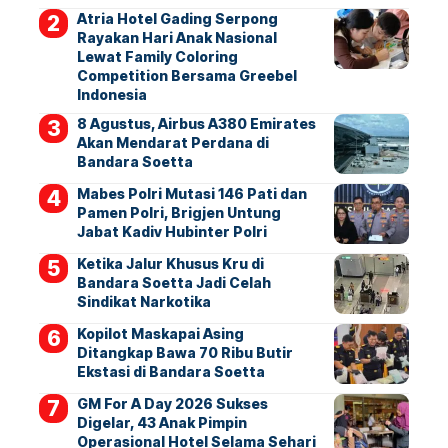
Atria Hotel Gading Serpong
Rayakan Hari Anak Nasional
Lewat Family Coloring
Competition Bersama Greebel
Indonesia
8 Agustus, Airbus A380 Emirates
Akan Mendarat Perdana di
Bandara Soetta
Mabes Polri Mutasi 146 Pati dan
Pamen Polri, Brigjen Untung
Jabat Kadiv Hubinter Polri
Ketika Jalur Khusus Kru di
Bandara Soetta Jadi Celah
Sindikat Narkotika
Kopilot Maskapai Asing
Ditangkap Bawa 70 Ribu Butir
Ekstasi di Bandara Soetta
GM For A Day 2026 Sukses
Digelar, 43 Anak Pimpin
Operasional Hotel Selama Sehari