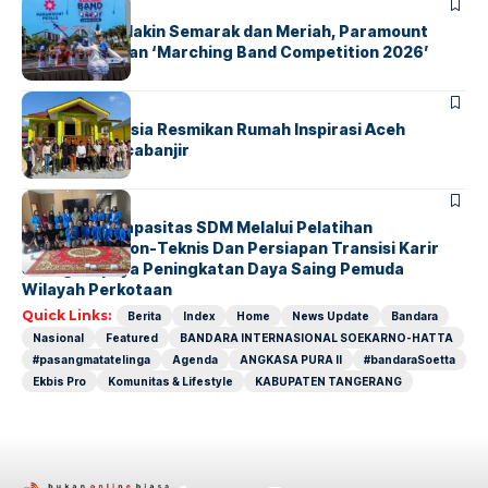
BERITA
INDEX
Akhir Pekan Makin Semarak dan Meriah, Paramount
Petals Hadirkan ‘Marching Band Competition 2026’
BERITA
HOME
AirNav Indonesia Resmikan Rumah Inspirasi Aceh
Tamiang Pascabanjir
BERITA
INDEX
Penguatan Kapasitas SDM Melalui Pelatihan
Kompetensi Non-Teknis Dan Persiapan Transisi Karir
Sebagai Upaya Peningkatan Daya Saing Pemuda
Wilayah Perkotaan
Quick Links:
Berita
Index
Home
News Update
Bandara
Nasional
Featured
BANDARA INTERNASIONAL SOEKARNO-HATTA
#pasangmatatelinga
Agenda
ANGKASA PURA II
#bandaraSoetta
Ekbis Pro
Komunitas & Lifestyle
KABUPATEN TANGERANG