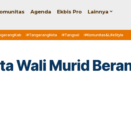
omunitas
Agenda
Ekbis Pro
Lainnya
ngerangKab
#TangerangKota
#Tangsel
#Komunitas&LifeStyle
a Wali Murid Berani
h