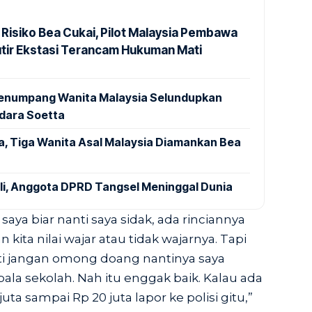
 Risiko Bea Cukai, Pilot Malaysia Pembawa
utir Ekstasi Terancam Hukuman Mati
 Penumpang Wanita Malaysia Selundupkan
ndara Soetta
a, Tiga Wanita Asal Malaysia Diamankan Bea
ali, Anggota DPRD Tangsel Meninggal Dunia
saya biar nanti saya sidak, ada rinciannya
n kita nilai wajar atau tidak wajarnya. Tapi
ti jangan omong doang nantinya saya
la sekolah. Nah itu enggak baik. Kalau ada
ta sampai Rp 20 juta lapor ke polisi gitu,”