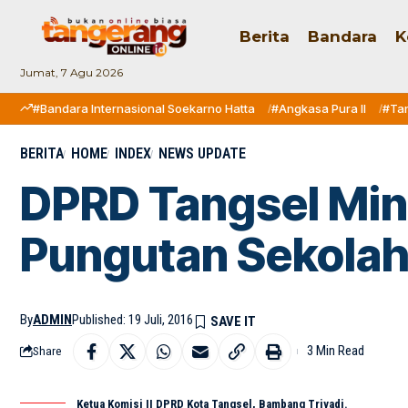
Berita
Bandara
K
Jumat, 7 Agu 2026
#Bandara Internasional Soekarno Hatta
#Angkasa Pura II
#Ta
BERITA
HOME
INDEX
NEWS UPDATE
DPRD Tangsel Mint
Pungutan Sekola
By
ADMIN
Published: 19 Juli, 2016
3 Min Read
Share
Ketua Komisi II DPRD Kota Tangsel, Bambang Triyadi.