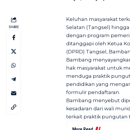
Keluhan masyarakat terk
Selatan (Tangsel) hingga
SHARE
dengan program pemerint
ditanggapi oleh Ketua Ko
(DPRD) Tangsel, Bambang
Bambang menyayangkan 
hak masyarakat untuk me
menduga praktik punguta
pendidikan yang mengambi
formulir pendaftaran.
Bambang menyebut diper
kesadaran dari wali muri
terkait praktik pungutan 
More Read