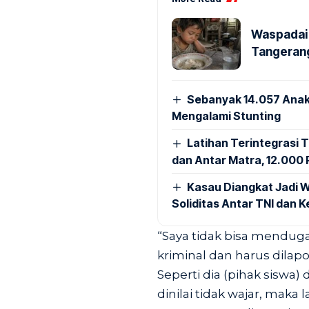
Waspadai 
Tangerang
Sebanyak 14.057 Anak
Mengalami Stunting
Latihan Terintegrasi T
dan Antar Matra, 12.000 P
Kasau Diangkat Jadi W
Soliditas Antar TNI dan 
“Saya tidak bisa mendug
kriminal dan harus dilapor
Seperti dia (pihak siswa) 
dinilai tidak wajar, maka la