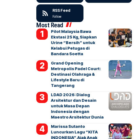
RSS Feed
Follow
Most Read
Pilot Malaysia Bawa
Ekstasi 25 Kg, Siapkan
Urine “Bersih” untuk
Kelabui Petugas di
Bandara Soetta
Grand Opening
Metropolis Padel Court:
Destinasi Olahraga &
Lifestyle Baru di
Tangerang
LDAD 2026: Dialog
Arsitektur dan Desain
untuk Masa Depan
Indonesia dengan
Maestro Arsitektur Dunia
Marissa Sutanto
Luncurkan Lagu “KITA
INDONESIA”, Ajak Anak