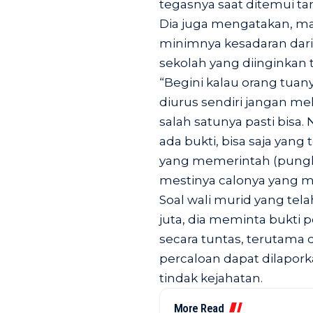
tegasnya saat ditemui
ta
Dia juga mengatakan, ma
minimnya kesadaran dar
sekolah yang diinginkan 
“Begini kalau orang tuan
diurus sendiri jangan mela
salah satunya pasti bisa
ada bukti, bisa saja yang 
yang memerintah (pungli)
mestinya calonya yang mes
Soal wali murid yang te
juta, dia meminta bukti 
secara tuntas, terutama 
percaloan dapat dilaporka
tindak kejahatan.
More Read