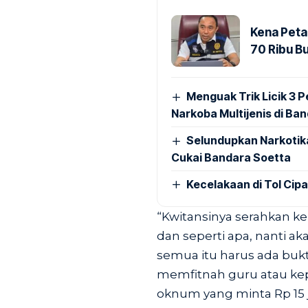
Kena Peta
70 Ribu B
Menguak Trik Licik 3
Narkoba Multijenis di Ba
Selundupkan Narkotik
Cukai Bandara Soetta
Kecelakaan di Tol Cip
“Kwitansinya serahkan ke 
dan seperti apa, nanti aka
semua itu harus ada buk
memfitnah guru atau kepa
oknum yang minta Rp 15 ju