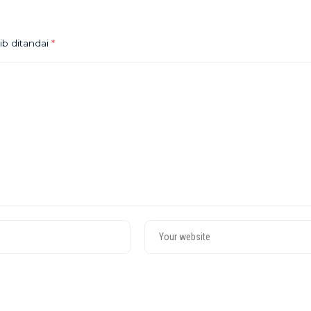
ib ditandai
*