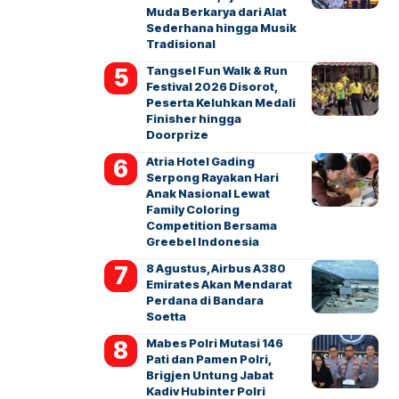
Muda Berkarya dari Alat
Sederhana hingga Musik
Tradisional
Tangsel Fun Walk & Run
Festival 2026 Disorot,
Peserta Keluhkan Medali
Finisher hingga
Doorprize
Atria Hotel Gading
Serpong Rayakan Hari
Anak Nasional Lewat
Family Coloring
Competition Bersama
Greebel Indonesia
8 Agustus, Airbus A380
Emirates Akan Mendarat
Perdana di Bandara
Soetta
Mabes Polri Mutasi 146
Pati dan Pamen Polri,
Brigjen Untung Jabat
Kadiv Hubinter Polri