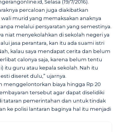
ngerangonline.id
, Selasa (19/7/2016).
raknya percaloan juga diakibatkan
i wali murid yang memaksakan anaknya
tanpa melalui persyaratan yang semestinya.
ya niat menyekolahkan di sekolah negeri ya
lui jasa perantara, kan itu ada suami istri
. Nah, kalau saya mendapat cerita dan belum
terlibat calonya saja, karena belum tentu
 itu guru atau kepala sekolah. Nah itu
ti diseret dulu,” ujarnya.
lah menggelontorkan biaya hingga Rp 20
pembayaran tersebut agar dapat diselidiki
di tataran pemerintahan dan untuk tindak
n ke polisi lantaran baginya hal itu menjadi