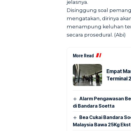
jelasnya.
Disinggung soal pemangg
mengatakan, dirinya ak
menampung keluhan terk
secara prosedural. (Abi)
More Read
Empat Mas
Terminal 
Alarm Pengawasan Ber
di Bandara Soetta
Bea Cukai Bandara Soe
Malaysia Bawa 25Kg Ekst