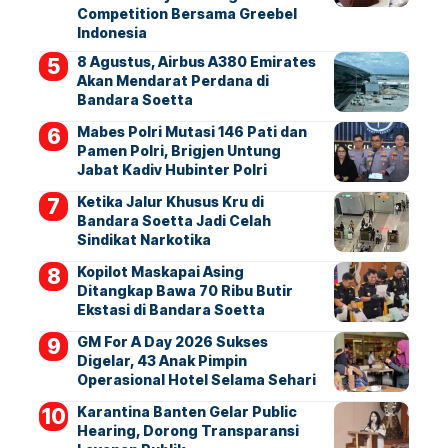
Competition Bersama Greebel
Indonesia
8 Agustus, Airbus A380 Emirates
Akan Mendarat Perdana di
Bandara Soetta
Mabes Polri Mutasi 146 Pati dan
Pamen Polri, Brigjen Untung
Jabat Kadiv Hubinter Polri
Ketika Jalur Khusus Kru di
Bandara Soetta Jadi Celah
Sindikat Narkotika
Kopilot Maskapai Asing
Ditangkap Bawa 70 Ribu Butir
Ekstasi di Bandara Soetta
GM For A Day 2026 Sukses
Digelar, 43 Anak Pimpin
Operasional Hotel Selama Sehari
Karantina Banten Gelar Public
Hearing, Dorong Transparansi