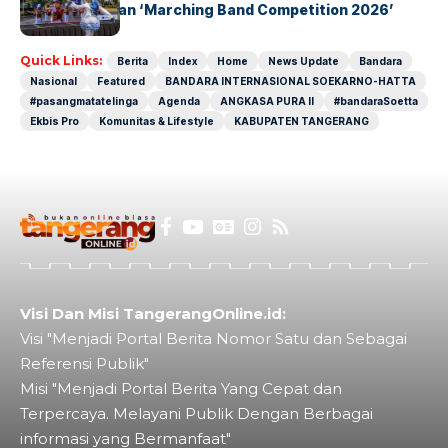
Petals Hadirkan ‘Marching Band Competition 2026’
Quick Links:
Berita
Index
Home
News Update
Bandara
Nasional
Featured
BANDARA INTERNASIONAL SOEKARNO-HATTA
#pasangmatatelinga
Agenda
ANGKASA PURA II
#bandaraSoetta
Ekbis Pro
Komunitas & Lifestyle
KABUPATEN TANGERANG
Visi Dan Misi TangerangOnline.id:
Visi "Menjadi Portal Berita Nomor Satu dan Sebagai
Referensi Publik"
Misi "Menjadi Portal Berita Yang Cepat dan
Terpercaya. Melayani Publik Dengan Berbagai
informasi yang Bermanfaat"