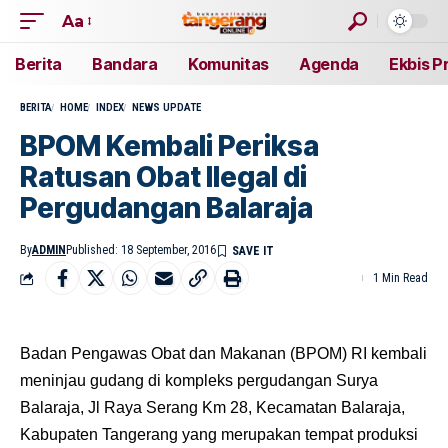
Aa
Berita
Bandara
Komunitas
Agenda
Ekbis P
BERITA
HOME
INDEX
NEWS UPDATE
BPOM Kembali Periksa
Ratusan Obat Ilegal di
Pergudangan Balaraja
By
ADMIN
Published: 18 September, 2016
1 Min Read
Badan Pengawas Obat dan Makanan (BPOM) RI kembali
meninjau gudang di kompleks pergudangan Surya
Balaraja, Jl Raya Serang Km 28, Kecamatan Balaraja,
Kabupaten Tangerang yang merupakan tempat produksi