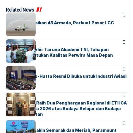
Related News
BANDARA
BERITA
Citilink Operasikan 43 Armada, Perkuat Pasar LCC
Nasional
BERITA
Sidang Pantukhir Taruna Akademi TNI, Tahapan
Strategis Tentukan Kualitas Perwira Masa Depan
BANDARA
BERITA
IALC Soekarno-Hatta Resmi Dibuka untuk Industri Aviasi
Dunia
BERITA
ParagonCorp Raih Dua Penghargaan Regional di ETHCA
Southeast Asia 2026 atas Budaya Belajar dan Budaya
Kebermanfaatan
BERITA
INDEX
Akhir Pekan Makin Semarak dan Meriah, Paramount