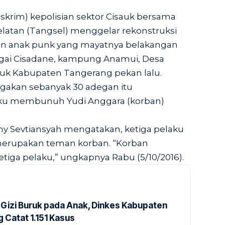
eskrim) kepolisian sektor Cisauk bersama
elatan (Tangsel) menggelar rekonstruksi
n anak punk yang mayatnya belakangan
ngai Cisadane, kampung Anamui, Desa
auk Kabupaten Tangerang pekan lalu.
agakan sebanyak 30 adegan itu
ku membunuh Yudi Anggara (korban)
my Sevtiansyah mengatakan, ketiga pelaku
7) merupakan teman korban. “Korban
iga pelaku,” ungkapnya Rabu (5/10/2016).
Gizi Buruk pada Anak, Dinkes Kabupaten
 Catat 1.151 Kasus