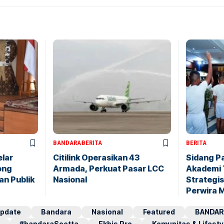
BANDARA
BERITA
BERITA
elar
Citilink Operasikan 43
Sidang P
ong
Armada, Perkuat Pasar LCC
Akademi 
an Publik
Nasional
Strategis
Perwira 
pdate
Bandara
Nasional
Featured
BANDAR
#bandaraSoetta
Ekbis Pro
Komunitas & Lifesty