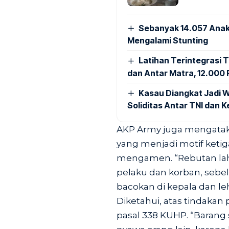
Sebanyak 14.057 Anak
Mengalami Stunting
Latihan Terintegrasi T
dan Antar Matra, 12.000 P
Kasau Diangkat Jadi W
Soliditas Antar TNI dan 
AKP Army juga mengataka
yang menjadi motif keti
mengamen. “Rebutan laha
pelaku dan korban, sebe
bacokan di kepala dan 
Diketahui, atas tindakan
pasal 338 KUHP. “Barang