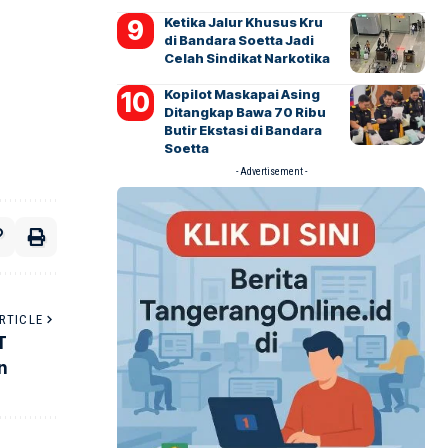
Ketika Jalur Khusus Kru
di Bandara Soetta Jadi
Celah Sindikat Narkotika
Kopilot Maskapai Asing
Ditangkap Bawa 70 Ribu
Butir Ekstasi di Bandara
Soetta
- Advertisement -
RTICLE
T
n