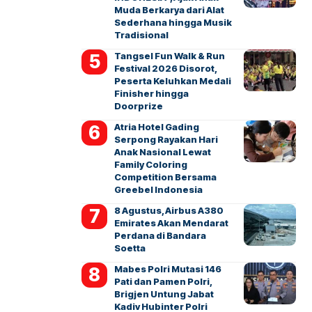
Muda Berkarya dari Alat
Sederhana hingga Musik
Tradisional
Tangsel Fun Walk & Run
Festival 2026 Disorot,
Peserta Keluhkan Medali
Finisher hingga
Doorprize
Atria Hotel Gading
Serpong Rayakan Hari
Anak Nasional Lewat
Family Coloring
Competition Bersama
Greebel Indonesia
8 Agustus, Airbus A380
Emirates Akan Mendarat
Perdana di Bandara
Soetta
Mabes Polri Mutasi 146
Pati dan Pamen Polri,
Brigjen Untung Jabat
Kadiv Hubinter Polri