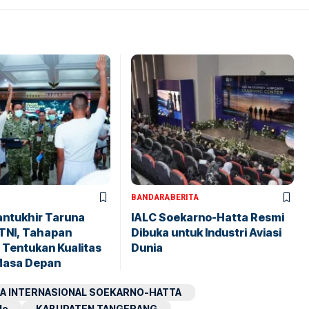
BANDARA
BERITA
antukhir Taruna
IALC Soekarno-Hatta Resmi
TNI, Tahapan
Dibuka untuk Industri Aviasi
 Tentukan Kualitas
Dunia
Masa Depan
A INTERNASIONAL SOEKARNO-HATTA
le
KABUPATEN TANGERANG