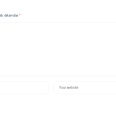
ib ditandai
*