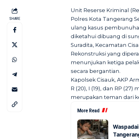
Unit Reserse Kriminal (R
Polres Kota Tangerang S
SHARE
ulang kasus pembunuha
diketahui dibuang di su
Suradita, Kecamatan Cis
Rekonstruksi yang diper
menunjukan ketiga pela
secara bergantian.
Kapolsek Cisauk, AKP Ar
R (20), I (19), dan RP (2
merupakan teman dari ket
More Read
Waspadai 
Tangerang