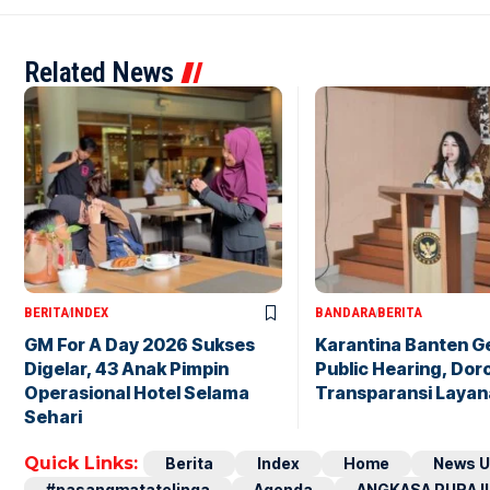
Related News
BERITA
INDEX
BANDARA
BERITA
GM For A Day 2026 Sukses
Karantina Banten G
Digelar, 43 Anak Pimpin
Public Hearing, Dor
Operasional Hotel Selama
Transparansi Layan
Sehari
Quick Links:
Berita
Index
Home
News U
#pasangmatatelinga
Agenda
ANGKASA PURA II