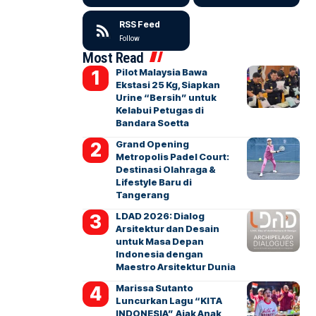
RSS Feed
Follow
Most Read
Pilot Malaysia Bawa
Ekstasi 25 Kg, Siapkan
Urine “Bersih” untuk
Kelabui Petugas di
Bandara Soetta
Grand Opening
Metropolis Padel Court:
Destinasi Olahraga &
Lifestyle Baru di
Tangerang
LDAD 2026: Dialog
Arsitektur dan Desain
untuk Masa Depan
Indonesia dengan
Maestro Arsitektur Dunia
Marissa Sutanto
Luncurkan Lagu “KITA
INDONESIA”, Ajak Anak