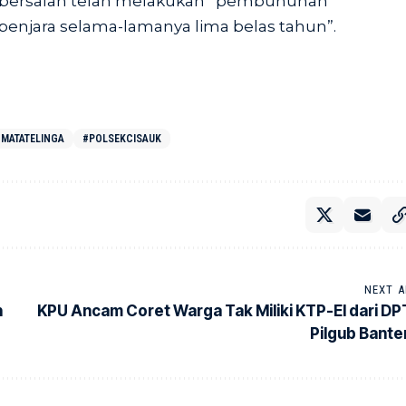
a bersalah telah melakukan “pembunuhan”
penjara selama-lamanya lima belas tahun”.
MATATELINGA
#POLSEKCISAUK
NEXT A
n
KPU Ancam Coret Warga Tak Miliki KTP-El dari DP
Pilgub Bante