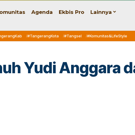
omunitas
Agenda
Ekbis Pro
Lainnya
ngerangKab
#TangerangKota
#Tangsel
#Komunitas&LifeStyle
nuh Yudi Anggara d