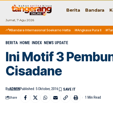
Berita
Bandara
K
Jumat, 7 Agu 2026
#Bandara Internasional Soekarno Hatta
#Angkasa Pura II
#Ta
BERITA
HOME
INDEX
NEWS UPDATE
Ini Motif 3 Pembu
Cisadane
By
ADMIN
Published: 5 Oktober, 2016
1 Min Read
Share