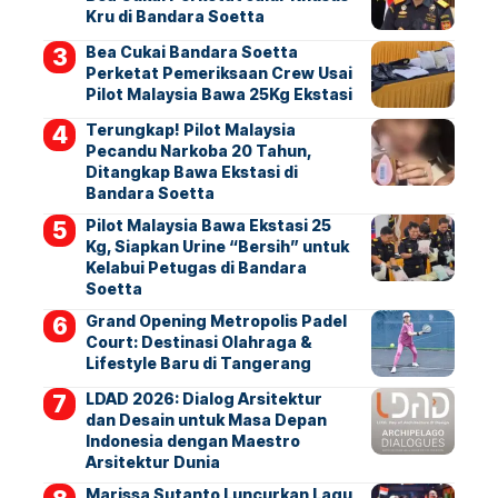
Kru di Bandara Soetta
Bea Cukai Bandara Soetta
Perketat Pemeriksaan Crew Usai
Pilot Malaysia Bawa 25Kg Ekstasi
Terungkap! Pilot Malaysia
Pecandu Narkoba 20 Tahun,
Ditangkap Bawa Ekstasi di
Bandara Soetta
Pilot Malaysia Bawa Ekstasi 25
Kg, Siapkan Urine “Bersih” untuk
Kelabui Petugas di Bandara
Soetta
Grand Opening Metropolis Padel
Court: Destinasi Olahraga &
Lifestyle Baru di Tangerang
LDAD 2026: Dialog Arsitektur
dan Desain untuk Masa Depan
Indonesia dengan Maestro
Arsitektur Dunia
Marissa Sutanto Luncurkan Lagu