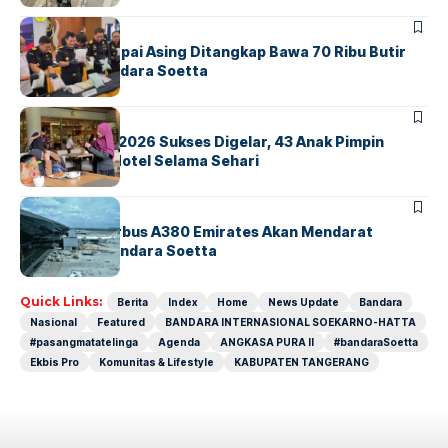
BANDARA
BERITA
Kopilot Maskapai Asing Ditangkap Bawa 70 Ribu Butir
Ekstasi di Bandara Soetta
BERITA
INDEX
GM For A Day 2026 Sukses Digelar, 43 Anak Pimpin
Operasional Hotel Selama Sehari
BANDARA
BERITA
8 Agustus, Airbus A380 Emirates Akan Mendarat
Perdana di Bandara Soetta
Quick Links:
Berita
Index
Home
News Update
Bandara
Nasional
Featured
BANDARA INTERNASIONAL SOEKARNO-HATTA
#pasangmatatelinga
Agenda
ANGKASA PURA II
#bandaraSoetta
Ekbis Pro
Komunitas & Lifestyle
KABUPATEN TANGERANG