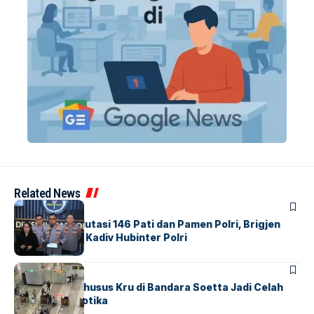
Related News
BERITA
Mabes Polri Mutasi 146 Pati dan Pamen Polri, Brigjen
Untung Jabat Kadiv Hubinter Polri
BANDARA
BERITA
Ketika Jalur Khusus Kru di Bandara Soetta Jadi Celah
Sindikat Narkotika