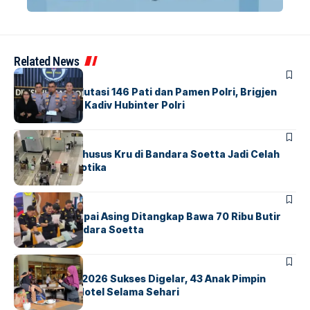
Related News
BERITA
Mabes Polri Mutasi 146 Pati dan Pamen Polri, Brigjen
Untung Jabat Kadiv Hubinter Polri
BANDARA
BERITA
Ketika Jalur Khusus Kru di Bandara Soetta Jadi Celah
Sindikat Narkotika
BANDARA
BERITA
Kopilot Maskapai Asing Ditangkap Bawa 70 Ribu Butir
Ekstasi di Bandara Soetta
BERITA
INDEX
GM For A Day 2026 Sukses Digelar, 43 Anak Pimpin
Operasional Hotel Selama Sehari