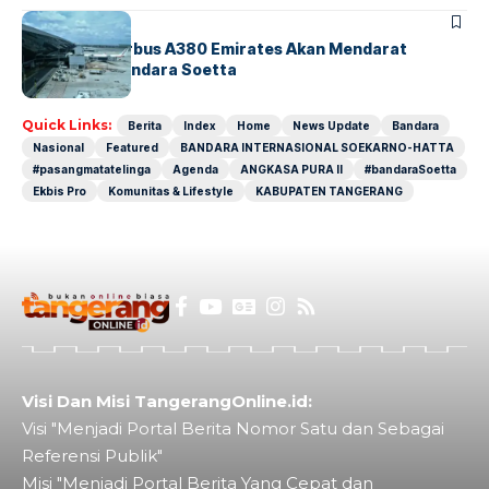
BANDARA
BERITA
8 Agustus, Airbus A380 Emirates Akan Mendarat
Perdana di Bandara Soetta
Quick Links:
Berita
Index
Home
News Update
Bandara
Nasional
Featured
BANDARA INTERNASIONAL SOEKARNO-HATTA
#pasangmatatelinga
Agenda
ANGKASA PURA II
#bandaraSoetta
Ekbis Pro
Komunitas & Lifestyle
KABUPATEN TANGERANG
Visi Dan Misi TangerangOnline.id:
Visi "Menjadi Portal Berita Nomor Satu dan Sebagai
Referensi Publik"
Misi "Menjadi Portal Berita Yang Cepat dan