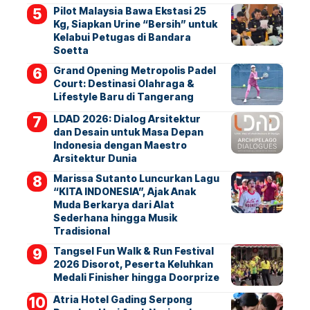
Pilot Malaysia Bawa Ekstasi 25
Kg, Siapkan Urine “Bersih” untuk
Kelabui Petugas di Bandara
Soetta
Grand Opening Metropolis Padel
Court: Destinasi Olahraga &
Lifestyle Baru di Tangerang
LDAD 2026: Dialog Arsitektur
dan Desain untuk Masa Depan
Indonesia dengan Maestro
Arsitektur Dunia
Marissa Sutanto Luncurkan Lagu
“KITA INDONESIA”, Ajak Anak
Muda Berkarya dari Alat
Sederhana hingga Musik
Tradisional
Tangsel Fun Walk & Run Festival
2026 Disorot, Peserta Keluhkan
Medali Finisher hingga Doorprize
Atria Hotel Gading Serpong