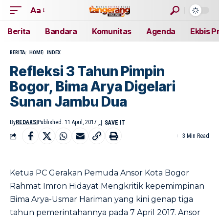
Aa
Berita
Bandara
Komunitas
Agenda
Ekbis P
BERITA
HOME
INDEX
Refleksi 3 Tahun Pimpin
Bogor, Bima Arya Digelari
Sunan Jambu Dua
By
REDAKSI
Published: 11 April, 2017
3 Min Read
Ketua PC Gerakan Pemuda Ansor Kota Bogor
Rahmat Imron Hidayat Mengkritik kepemimpinan
Bima Arya-Usmar Hariman yang kini genap tiga
tahun pemerintahannya pada 7 April 2017. Ansor