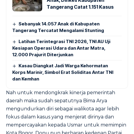
Anak, Dinkes Kabupaten
Tangerang Catat 1.151 Kasus
Sebanyak 14.057 Anak di Kabupaten
Tangerang Tercatat Mengalami Stunting
Latihan Terintegrasi TNI 2026, TNI AU Uji
Kesiapan Operasi Udara dan Antar Matra,
12.000 Prajurit Diterjunkan
Kasau Diangkat Jadi Warga Kehormatan
Korps Marinir, Simbol Erat Soliditas Antar TNI
dan Kemhan
Nah untuk mendongkrak kinerja pemerintah
daerah maka sudah sepatutnya Bima Arya
mengundurkan diri sebagai walikota agar lebih
fokus dalam kasus yang menjerat dirinya dan
mempercayakan kepada Usmar untuk memimpin
Kota Bogor. Donu pun berharap kedepan Partai