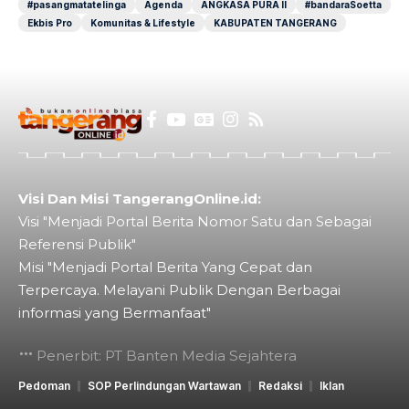
#pasangmatatelinga
Agenda
ANGKASA PURA II
#bandaraSoetta
Ekbis Pro
Komunitas & Lifestyle
KABUPATEN TANGERANG
Visi Dan Misi TangerangOnline.id:
Visi "Menjadi Portal Berita Nomor Satu dan Sebagai
Referensi Publik"
Misi "Menjadi Portal Berita Yang Cepat dan
Terpercaya. Melayani Publik Dengan Berbagai
informasi yang Bermanfaat"
Penerbit: PT Banten Media Sejahtera
Pedoman
SOP Perlindungan Wartawan
Redaksi
Iklan