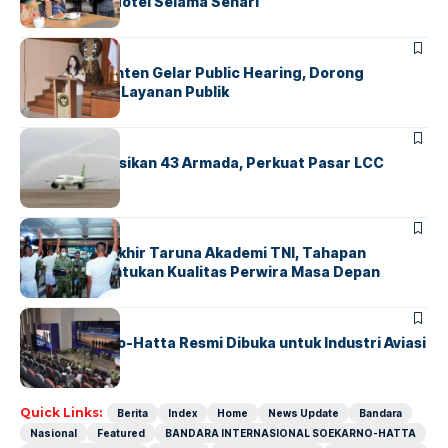
Operasional Hotel Selama Sehari
BANDARA
BERITA
Karantina Banten Gelar Public Hearing, Dorong
Transparansi Layanan Publik
BANDARA
BERITA
Citilink Operasikan 43 Armada, Perkuat Pasar LCC
Nasional
BERITA
Sidang Pantukhir Taruna Akademi TNI, Tahapan
Strategis Tentukan Kualitas Perwira Masa Depan
BANDARA
BERITA
IALC Soekarno-Hatta Resmi Dibuka untuk Industri Aviasi
Dunia
Quick Links:
Berita
Index
Home
News Update
Bandara
Nasional
Featured
BANDARA INTERNASIONAL SOEKARNO-HATTA