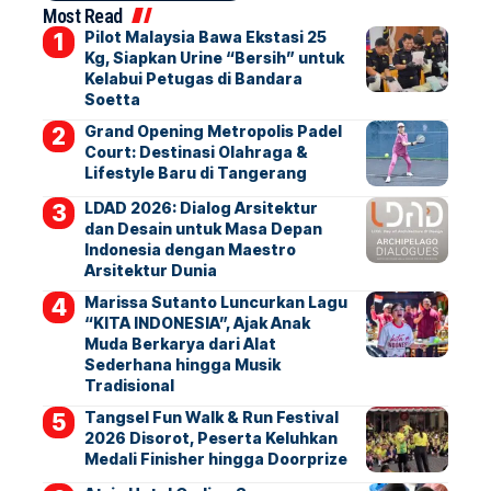
Most Read
Pilot Malaysia Bawa Ekstasi 25
Kg, Siapkan Urine “Bersih” untuk
Kelabui Petugas di Bandara
Soetta
Grand Opening Metropolis Padel
Court: Destinasi Olahraga &
Lifestyle Baru di Tangerang
LDAD 2026: Dialog Arsitektur
dan Desain untuk Masa Depan
Indonesia dengan Maestro
Arsitektur Dunia
Marissa Sutanto Luncurkan Lagu
“KITA INDONESIA”, Ajak Anak
Muda Berkarya dari Alat
Sederhana hingga Musik
Tradisional
Tangsel Fun Walk & Run Festival
2026 Disorot, Peserta Keluhkan
Medali Finisher hingga Doorprize