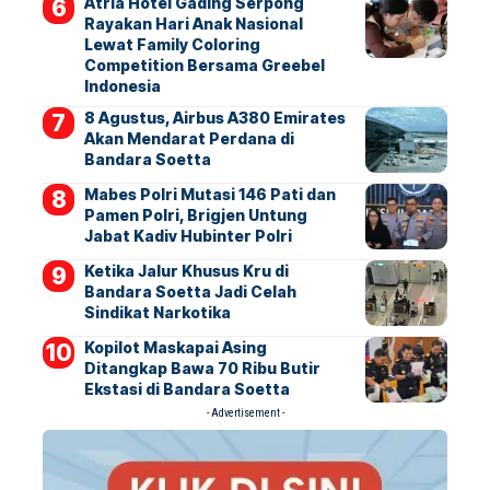
Atria Hotel Gading Serpong
Rayakan Hari Anak Nasional
Lewat Family Coloring
Competition Bersama Greebel
Indonesia
8 Agustus, Airbus A380 Emirates
Akan Mendarat Perdana di
Bandara Soetta
Mabes Polri Mutasi 146 Pati dan
Pamen Polri, Brigjen Untung
Jabat Kadiv Hubinter Polri
Ketika Jalur Khusus Kru di
Bandara Soetta Jadi Celah
Sindikat Narkotika
Kopilot Maskapai Asing
Ditangkap Bawa 70 Ribu Butir
Ekstasi di Bandara Soetta
- Advertisement -