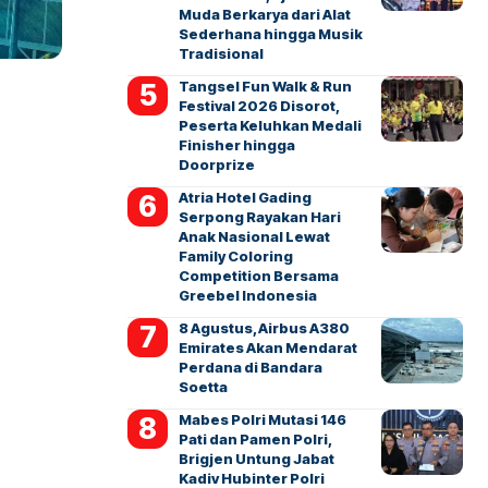
Muda Berkarya dari Alat
Sederhana hingga Musik
Tradisional
Tangsel Fun Walk & Run
Festival 2026 Disorot,
Peserta Keluhkan Medali
Finisher hingga
Doorprize
Atria Hotel Gading
Serpong Rayakan Hari
Anak Nasional Lewat
Family Coloring
Competition Bersama
Greebel Indonesia
8 Agustus, Airbus A380
Emirates Akan Mendarat
Perdana di Bandara
Soetta
Mabes Polri Mutasi 146
Pati dan Pamen Polri,
Brigjen Untung Jabat
Kadiv Hubinter Polri