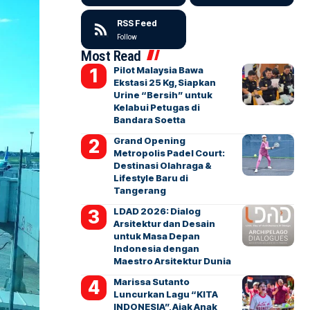
RSS Feed
Follow
Most Read
Pilot Malaysia Bawa
Ekstasi 25 Kg, Siapkan
Urine “Bersih” untuk
Kelabui Petugas di
Bandara Soetta
Grand Opening
Metropolis Padel Court:
Destinasi Olahraga &
Lifestyle Baru di
Tangerang
LDAD 2026: Dialog
Arsitektur dan Desain
untuk Masa Depan
Indonesia dengan
Maestro Arsitektur Dunia
Marissa Sutanto
Luncurkan Lagu “KITA
INDONESIA”, Ajak Anak