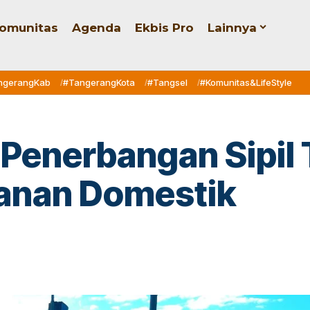
omunitas
Agenda
Ekbis Pro
Lainnya
ngerangKab
#TangerangKota
#Tangsel
#Komunitas&LifeStyle
 Penerbangan Sipil 
lanan Domestik