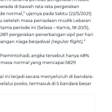
berada di bawah rata-rata pergerakan
 normal,” ujarnya pada Sabtu (22/5/2021).
au setelah masa peniadaan mudik Lebaran
tama periode ini (Selasa – Kamis, 18-20/5),
 2811 pergerakan penerbangan sipil per hari
angan niaga berjadwal
(regular flight),”
 Pramintohadi, angka tersebut hanya 48%
di masa normal yang mencapai 5829
l ini terjadi secara menyeluruh di bandara-
lalui posko, termasuk di 5 bandara besar