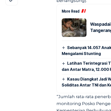
berlangsung).
More Read
Waspadai 
Tangerang
Sebanyak 14.057 Anak
Mengalami Stunting
Latihan Terintegrasi T
dan Antar Matra, 12.000 P
Kasau Diangkat Jadi W
Soliditas Antar TNI dan 
“Jumlah rata-rata penerb
monitoring Posko Pengend
Kementerian Perhubunga