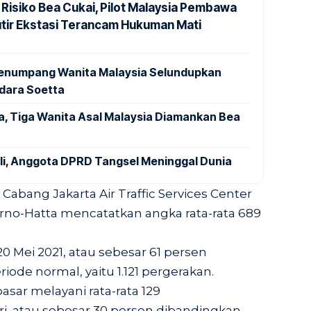
 Risiko Bea Cukai, Pilot Malaysia Pembawa
utir Ekstasi Terancam Hukuman Mati
 Penumpang Wanita Malaysia Selundupkan
ndara Soetta
a, Tiga Wanita Asal Malaysia Diamankan Bea
ali, Anggota DPRD Tangsel Meninggal Dunia
Cabang Jakarta Air Traffic Services Center
rno-Hatta mencatatkan angka rata-rata 689
20 Mei 2021, atau sebesar 61 persen
ode normal, yaitu 1.121 pergerakan.
ar melayani rata-rata 129
ri, atau sebesar 30 persen dibandingkan