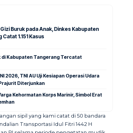
Gizi Buruk pada Anak, Dinkes Kabupaten
 Catat 1.151 Kasus
 di Kabupaten Tangerang Tercatat
NI 2026, TNI AU Uji Kesiapan Operasi Udara
rajurit Diterjunkan
arga Kehormatan Korps Marinir, Simbol Erat
Kemhan
angan sipil yang kami catat di 50 bandara
alian Transportasi Idul Fitri 1442 H
n RI selama periode pengetatan mudik