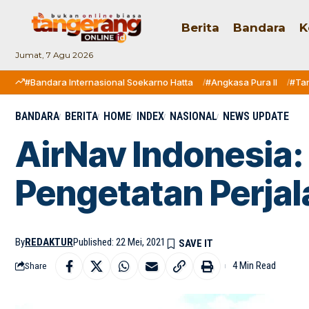
Berita
Bandara
K
Jumat, 7 Agu 2026
#Bandara Internasional Soekarno Hatta
#Angkasa Pura II
#Ta
BANDARA
BERITA
HOME
INDEX
NASIONAL
NEWS UPDATE
AirNav Indonesia:
Pengetatan Perja
By
REDAKTUR
Published: 22 Mei, 2021
4 Min Read
Share