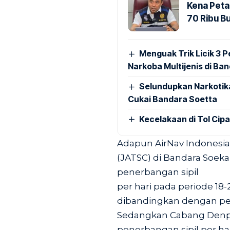
Kena Peta
70 Ribu B
Menguak Trik Licik 3
Narkoba Multijenis di Ba
Selundupkan Narkotik
Cukai Bandara Soetta
Kecelakaan di Tol Cip
Adapun AirNav Indonesia 
(JATSC) di Bandara Soeka
penerbangan sipil
per hari pada periode 18-
dibandingkan dengan peri
Sedangkan Cabang Denpas
penerbangan sipil per ha