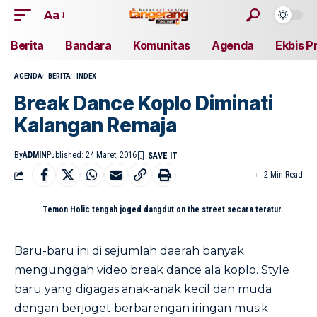
Aa
Berita
Bandara
Komunitas
Agenda
Ekbis P
AGENDA
BERITA
INDEX
Break Dance Koplo Diminati
Kalangan Remaja
By
ADMIN
Published: 24 Maret, 2016
2 Min Read
Temon Holic tengah joged dangdut on the street secara teratur.
Baru-baru ini di sejumlah daerah banyak
mengunggah video break dance ala koplo. Style
baru yang digagas anak-anak kecil dan muda
dengan berjoget berbarengan iringan musik