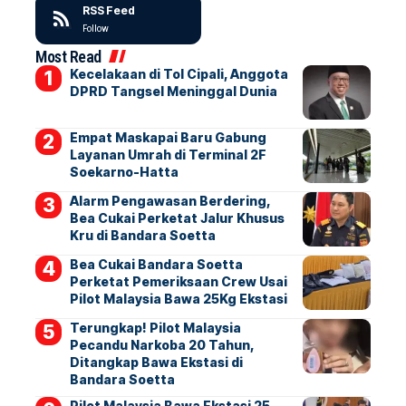
RSS Feed
Follow
Most Read
Kecelakaan di Tol Cipali, Anggota
DPRD Tangsel Meninggal Dunia
Empat Maskapai Baru Gabung
Layanan Umrah di Terminal 2F
Soekarno-Hatta
Alarm Pengawasan Berdering,
Bea Cukai Perketat Jalur Khusus
Kru di Bandara Soetta
Bea Cukai Bandara Soetta
Perketat Pemeriksaan Crew Usai
Pilot Malaysia Bawa 25Kg Ekstasi
Terungkap! Pilot Malaysia
Pecandu Narkoba 20 Tahun,
Ditangkap Bawa Ekstasi di
Bandara Soetta
Pilot Malaysia Bawa Ekstasi 25