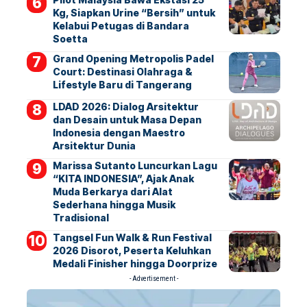
Kg, Siapkan Urine “Bersih” untuk
Kelabui Petugas di Bandara
Soetta
Grand Opening Metropolis Padel
Court: Destinasi Olahraga &
Lifestyle Baru di Tangerang
LDAD 2026: Dialog Arsitektur
dan Desain untuk Masa Depan
Indonesia dengan Maestro
Arsitektur Dunia
Marissa Sutanto Luncurkan Lagu
“KITA INDONESIA”, Ajak Anak
Muda Berkarya dari Alat
Sederhana hingga Musik
Tradisional
Tangsel Fun Walk & Run Festival
2026 Disorot, Peserta Keluhkan
Medali Finisher hingga Doorprize
- Advertisement -