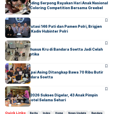
Atria Hotel Gading Serpong Rayakan Hari Anak Nasional
Lewat Family Coloring Competition Bersama Greebel
Indonesia
BERITA
Mabes Polri Mutasi 146 Pati dan Pamen Polri, Brigjen
Untung Jabat Kadiv Hubinter Polri
BANDARA
BERITA
Ketika Jalur Khusus Kru di Bandara Soetta Jadi Celah
Sindikat Narkotika
BANDARA
BERITA
Kopilot Maskapai Asing Ditangkap Bawa 70 Ribu Butir
Ekstasi di Bandara Soetta
BERITA
INDEX
GM For A Day 2026 Sukses Digelar, 43 Anak Pimpin
Operasional Hotel Selama Sehari
Quick Links:
Berita
Index
Home
News Update
Bandara