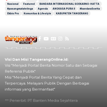
Nasional
Featured
BANDARA INTERNASIONAL SOEKARNO-HATTA
#pasangmatatelinga
Agenda
ANGKASA PURA II
#bandaraSoetta
Ekbis Pro
Komunitas & Lifestyle
KABUPATEN TANGERANG
Visi Dan Misi TangerangOnline.id:
Visi "Menjadi Portal Berita Nomor Satu dan Sebagai
Referensi Publik"
Misi "Menjadi Portal Berita Yang Cepat dan
Terpercaya. Melayani Publik Dengan Berbagai
informasi yang Bermanfaat"
Penerbit: PT Banten Media Sejahtera