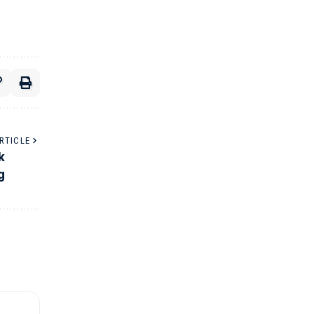
RTICLE
k
g