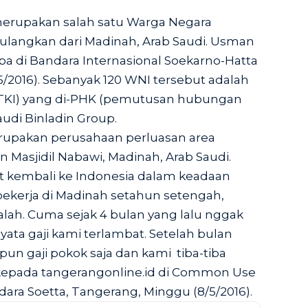
merupakan salah satu Warga Negara
pulangkan dari Madinah, Arab Saudi. Usman
iba di Bandara Internasional Soekarno-Hatta
5/2016). Sebanyak 120 WNI tersebut adalah
(TKI) yang di-PHK (pemutusan hubungan
audi Binladin Group.
rupakan perusahaan perluasan area
n Masjidil Nabawi, Madinah, Arab Saudi.
at kembali ke Indonesia dalam keadaan
bekerja di Madinah setahun setengah,
alah. Cuma sejak 4 bulan yang lalu nggak
yata gaji kami terlambat. Setelah bulan
pun gaji pokok saja dan kami tiba-tiba
 kepada
tangerangonline.id
di Common Use
ra Soetta, Tangerang, Minggu (8/5/2016).