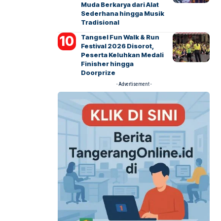
Muda Berkarya dari Alat
Sederhana hingga Musik
Tradisional
Tangsel Fun Walk & Run
Festival 2026 Disorot,
Peserta Keluhkan Medali
Finisher hingga
Doorprize
- Advertisement -