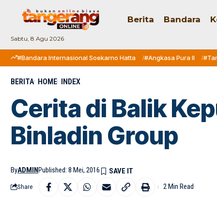
Berita
Bandara
K
Sabtu, 8 Agu 2026
#Bandara Internasional Soekarno Hatta
#Angkasa Pura II
#Ta
BERITA
HOME
INDEX
Cerita di Balik K
Binladin Group
By
ADMIN
Published: 8 Mei, 2016
2 Min Read
Share