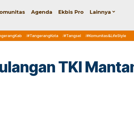
omunitas
Agenda
Ekbis Pro
Lainnya
ngerangKab
#TangerangKota
#Tangsel
#Komunitas&LifeStyle
epulangan TKI Manta