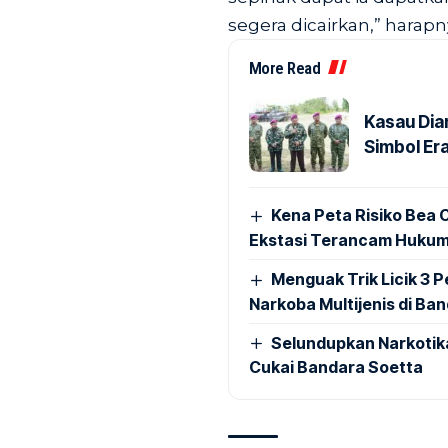
segera dicairkan,” harapn
More Read
Kasau Dia
Simbol Era
Kena Peta Risiko Bea C
Ekstasi Terancam Hukum
Menguak Trik Licik 3
Narkoba Multijenis di Ba
Selundupkan Narkotik
Cukai Bandara Soetta