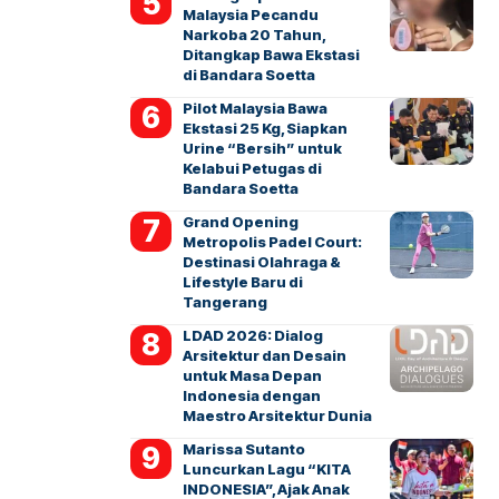
Malaysia Pecandu
Narkoba 20 Tahun,
Ditangkap Bawa Ekstasi
di Bandara Soetta
Pilot Malaysia Bawa
Ekstasi 25 Kg, Siapkan
Urine “Bersih” untuk
Kelabui Petugas di
Bandara Soetta
Grand Opening
Metropolis Padel Court:
Destinasi Olahraga &
Lifestyle Baru di
Tangerang
LDAD 2026: Dialog
Arsitektur dan Desain
untuk Masa Depan
Indonesia dengan
Maestro Arsitektur Dunia
Marissa Sutanto
Luncurkan Lagu “KITA
INDONESIA”, Ajak Anak