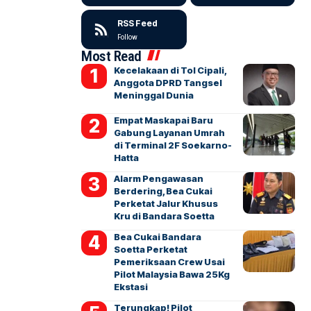
RSS Feed
Follow
Most Read
Kecelakaan di Tol Cipali,
Anggota DPRD Tangsel
Meninggal Dunia
Empat Maskapai Baru
Gabung Layanan Umrah
di Terminal 2F Soekarno-
Hatta
Alarm Pengawasan
Berdering, Bea Cukai
Perketat Jalur Khusus
Kru di Bandara Soetta
Bea Cukai Bandara
Soetta Perketat
Pemeriksaan Crew Usai
Pilot Malaysia Bawa 25Kg
Ekstasi
Terungkap! Pilot