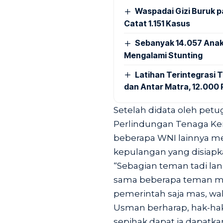
Waspadai Gizi Buruk 
Catat 1.151 Kasus
Sebanyak 14.057 Anak
Mengalami Stunting
Latihan Terintegrasi T
dan Antar Matra, 12.000 P
Setelah didata oleh pet
Perlindungan Tenaga Ker
beberapa WNI lainnya m
kepulangan yang disiapk
“Sebagian teman tadi la
sama beberapa teman mem
pemerintah saja mas, wal
Usman berharap, hak-hak
sepihak dapat ia dapatka