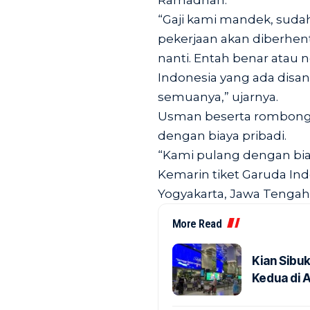
Ramadhan.
“Gaji kami mandek, sudah
pekerjaan akan diberhen
nanti. Entah benar atau 
Indonesia yang ada disa
semuanya,” ujarnya.
Usman beserta rombonga
dengan biaya pribadi.
“Kami pulang dengan biaya 
Kemarin tiket Garuda Indon
Yogyakarta, Jawa Tengah 
More Read
Kian Sibu
Kedua di 