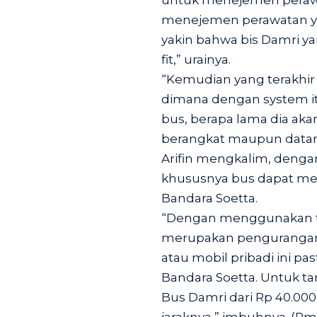
untuk menejemen peraw
menejemen perawatan ya
yakin bahwa bis Damri ya
fit,” urainya.
“Kemudian yang terakhir
dimana dengan system i
bus, berapa lama dia aka
berangkat maupun datan
Arifin mengkalim, deng
khususnya bus dapat meng
Bandara Soetta.
“Dengan menggunakan tran
merupakan pengurangan d
atau mobil pribadi ini p
Bandara Soetta. Untuk tar
Bus Damri dari Rp 40.00