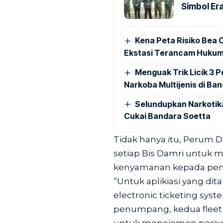
Simbol Era
Kena Peta Risiko Bea C
Ekstasi Terancam Hukum
Menguak Trik Licik 3
Narkoba Multijenis di Ba
Selundupkan Narkotik
Cukai Bandara Soetta
Tidak hanya itu, Perum 
setiap Bis Damri untu
kenyamanan kepada pe
“Untuk aplikiasi yang di
electronic ticketing sys
penumpang, kedua flee