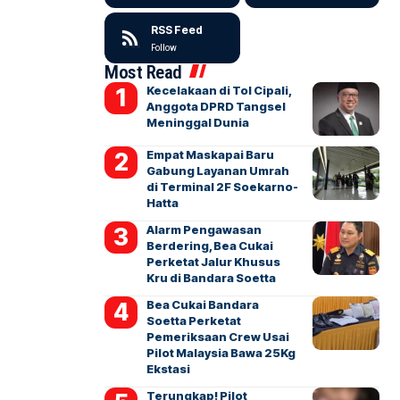
RSS Feed
Follow
Most Read
Kecelakaan di Tol Cipali,
Anggota DPRD Tangsel
Meninggal Dunia
Empat Maskapai Baru
Gabung Layanan Umrah
di Terminal 2F Soekarno-
Hatta
Alarm Pengawasan
Berdering, Bea Cukai
Perketat Jalur Khusus
Kru di Bandara Soetta
Bea Cukai Bandara
Soetta Perketat
Pemeriksaan Crew Usai
Pilot Malaysia Bawa 25Kg
Ekstasi
Terungkap! Pilot