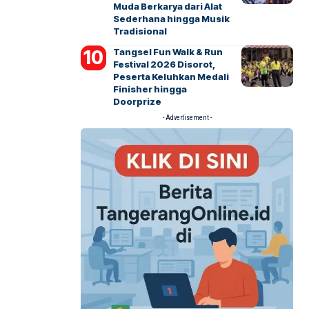
Muda Berkarya dari Alat
Sederhana hingga Musik
Tradisional
Tangsel Fun Walk & Run
Festival 2026 Disorot,
Peserta Keluhkan Medali
Finisher hingga
Doorprize
- Advertisement -