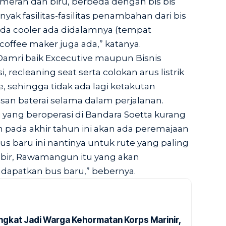
a merah dan biru, berbeda dengan bis bis
nyak fasilitas-fasilitas penambahan dari bis
 ada cooler ada didalamnya (tempat
coffee maker juga ada,” katanya.
 Damri baik Excecutive maupun Bisnis
i, recleaning seat serta colokan arus listrik
 sehingga tidak ada lagi ketakutan
n baterai selama dalam perjalanan.
i yang beroperasi di Bandara Soetta kurang
lah pada akhir tahun ini akan ada peremajaan
us baru ini nantinya untuk rute yang paling
ambir, Rawamangun itu yang akan
ndapatkan bus baru,” bebernya.
ngkat Jadi Warga Kehormatan Korps Marinir,