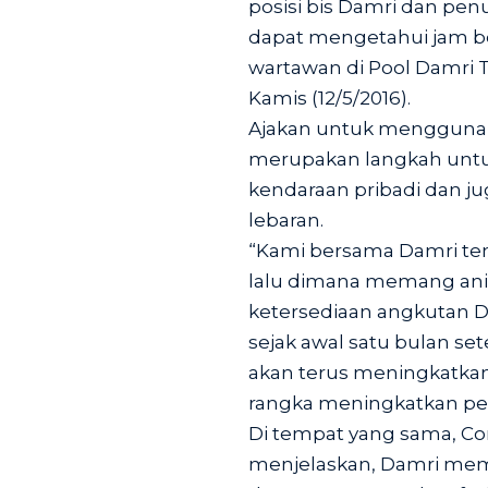
posisi bis Damri dan p
dapat mengetahui jam b
wartawan di Pool Damri 
Kamis (12/5/2016).
Ajakan untuk menggunak
merupakan langkah unt
kendaraan pribadi dan j
lebaran.
“Kami bersama Damri ten
lalu dimana memang ani
ketersediaan angkutan D
sejak awal satu bulan s
akan terus meningkatkan
rangka meningkatkan pela
Di tempat yang sama, Cor
menjelaskan, Damri memil