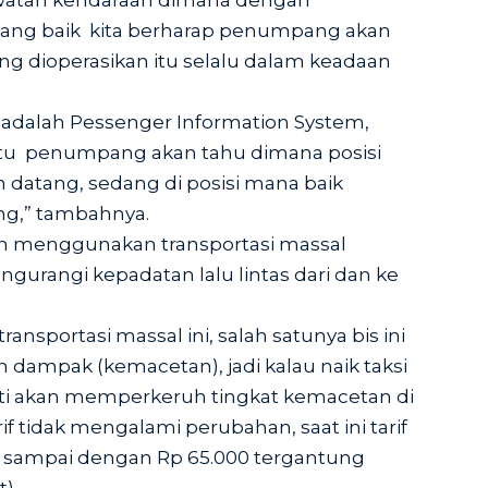
atan kendaraan dimana dengan
ng baik kita berharap penumpang akan
ng dioperasikan itu selalu dalam keadaan
 adalah Pessenger Information System,
tu penumpang akan tahu dimana posisi
n datang, sedang di posisi mana baik
g,” tambahnya.
an menggunakan transportasi massal
urangi kepadatan lalu lintas dari dan ke
sportasi massal ini, salah satunya bis ini
ampak (kemacetan), jadi kalau naik taksi
asti akan memperkeruh tingkat kemacetan di
if tidak mengalami perubahan, saat ini tarif
0 sampai dengan Rp 65.000 tergantung