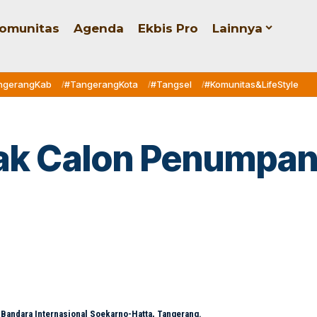
omunitas
Agenda
Ekbis Pro
Lainnya
ngerangKab
#TangerangKota
#Tangsel
#Komunitas&LifeStyle
Ajak Calon Penumpa
andara Internasional Soekarno-Hatta, Tangerang.