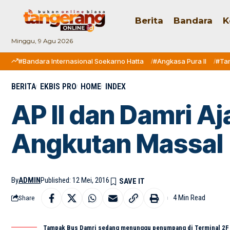
Berita
Bandara
K
Minggu, 9 Agu 2026
#Bandara Internasional Soekarno Hatta
#Angkasa Pura II
#Ta
BERITA
EKBIS PRO
HOME
INDEX
AP II dan Damri 
Angkutan Massal
By
ADMIN
Published: 12 Mei, 2016
4 Min Read
Share
Tampak Bus Damri sedang menunggu penumpang di Terminal 2F B