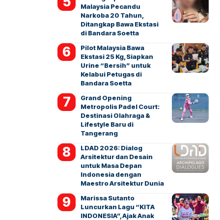
Malaysia Pecandu
Narkoba 20 Tahun,
Ditangkap Bawa Ekstasi
di Bandara Soetta
Pilot Malaysia Bawa
Ekstasi 25 Kg, Siapkan
Urine “Bersih” untuk
Kelabui Petugas di
Bandara Soetta
Grand Opening
Metropolis Padel Court:
Destinasi Olahraga &
Lifestyle Baru di
Tangerang
LDAD 2026: Dialog
Arsitektur dan Desain
untuk Masa Depan
Indonesia dengan
Maestro Arsitektur Dunia
Marissa Sutanto
Luncurkan Lagu “KITA
INDONESIA”, Ajak Anak