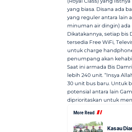
(Royal Class) yang listny
yang biasa. Disana ada ba
yang reguler antara lain
minuman air dingin) ada 
Dikatakannya, setiap bis
tersedia Free WiFi, Televis
untuk charge handphone,
penumpang akan kehabisa
Saat ini armada Bis Damr
lebih 240 unit. “Insya Al
30 unit bus baru. Untuk b
potensial antara lain G
diprioritaskan untuk me
More Read
Kasau Dia