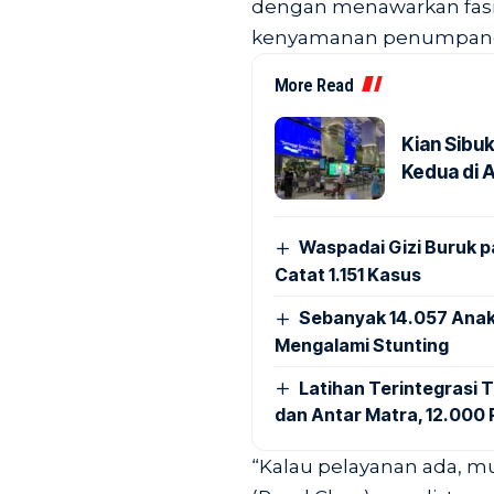
dengan menawarkan fasil
kenyamanan penumpang d
More Read
Kian Sibu
Kedua di 
Waspadai Gizi Buruk 
Catat 1.151 Kasus
Sebanyak 14.057 Anak
Mengalami Stunting
Latihan Terintegrasi T
dan Antar Matra, 12.000 P
“Kalau pelayanan ada, mul