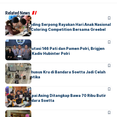
Related News
BERITA
INDEX
Atria Hotel Gading Serpong Rayakan Hari Anak Nasional
Lewat Family Coloring Competition Bersama Greebel
Indonesia
BERITA
Mabes Polri Mutasi 146 Pati dan Pamen Polri, Brigjen
Untung Jabat Kadiv Hubinter Polri
BANDARA
BERITA
Ketika Jalur Khusus Kru di Bandara Soetta Jadi Celah
Sindikat Narkotika
BANDARA
BERITA
Kopilot Maskapai Asing Ditangkap Bawa 70 Ribu Butir
Ekstasi di Bandara Soetta
BERITA
INDEX