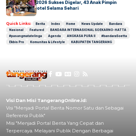
GM For A Day 2026 Sukses Digelar, 43 Anak Pimpin
Operasional Hotel Selama Sehari
Quick Links:
Berita
Index
Home
News Update
Bandara
Nasional
Featured
BANDARA INTERNASIONAL SOEKARNO-HATTA
#pasangmatatelinga
Agenda
ANGKASA PURA II
#bandaraSoetta
Ekbis Pro
Komunitas & Lifestyle
KABUPATEN TANGERANG
Visi Dan Misi TangerangOnline.id:
Visi "Menjadi Portal Berita Nomor Satu dan Sebagai
Referensi Publik"
Misi "Menjadi Portal Berita Yang Cepat dan
Terpercaya. Melayani Publik Dengan Berbagai