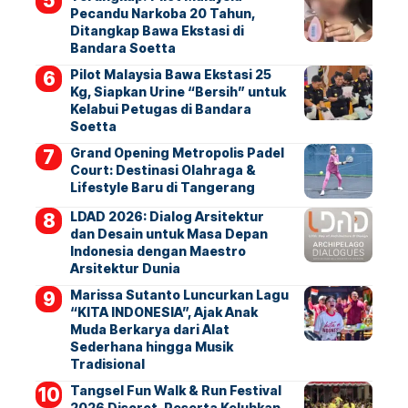
Pecandu Narkoba 20 Tahun,
Ditangkap Bawa Ekstasi di
Bandara Soetta
Pilot Malaysia Bawa Ekstasi 25
Kg, Siapkan Urine “Bersih” untuk
Kelabui Petugas di Bandara
Soetta
Grand Opening Metropolis Padel
Court: Destinasi Olahraga &
Lifestyle Baru di Tangerang
LDAD 2026: Dialog Arsitektur
dan Desain untuk Masa Depan
Indonesia dengan Maestro
Arsitektur Dunia
Marissa Sutanto Luncurkan Lagu
“KITA INDONESIA”, Ajak Anak
Muda Berkarya dari Alat
Sederhana hingga Musik
Tradisional
Tangsel Fun Walk & Run Festival
2026 Disorot, Peserta Keluhkan