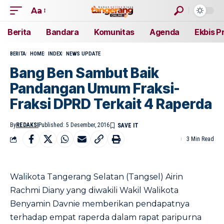
Aa
Berita
Bandara
Komunitas
Agenda
Ekbis P
BERITA
HOME
INDEX
NEWS UPDATE
Bang Ben Sambut Baik
Pandangan Umum Fraksi-
Fraksi DPRD Terkait 4 Raperda
By
REDAKSI
Published: 5 Desember, 2016
3 Min Read
Walikota Tangerang Selatan (Tangsel) Airin
Rachmi Diany yang diwakili Wakil Walikota
Benyamin Davnie memberikan pendapatnya
terhadap empat raperda dalam rapat paripurna