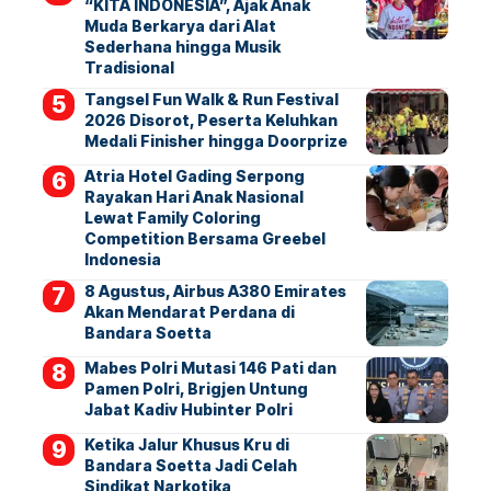
“KITA INDONESIA”, Ajak Anak
Muda Berkarya dari Alat
Sederhana hingga Musik
Tradisional
Tangsel Fun Walk & Run Festival
2026 Disorot, Peserta Keluhkan
Medali Finisher hingga Doorprize
Atria Hotel Gading Serpong
Rayakan Hari Anak Nasional
Lewat Family Coloring
Competition Bersama Greebel
Indonesia
8 Agustus, Airbus A380 Emirates
Akan Mendarat Perdana di
Bandara Soetta
Mabes Polri Mutasi 146 Pati dan
Pamen Polri, Brigjen Untung
Jabat Kadiv Hubinter Polri
Ketika Jalur Khusus Kru di
Bandara Soetta Jadi Celah
Sindikat Narkotika