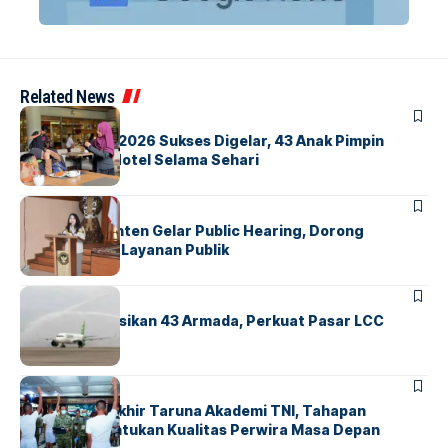
Related News
BERITA
INDEX
GM For A Day 2026 Sukses Digelar, 43 Anak Pimpin
Operasional Hotel Selama Sehari
BANDARA
BERITA
Karantina Banten Gelar Public Hearing, Dorong
Transparansi Layanan Publik
BANDARA
BERITA
Citilink Operasikan 43 Armada, Perkuat Pasar LCC
Nasional
BERITA
Sidang Pantukhir Taruna Akademi TNI, Tahapan
Strategis Tentukan Kualitas Perwira Masa Depan