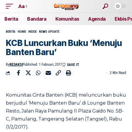
Aa
Berita
Bandara
Komunitas
Agenda
Ekbis P
BERITA
HOME
INDEX
NEWS UPDATE
KCB Luncurkan Buku ‘Menuju
Banten Baru’
By
REDAKSI
Published: 1 Februari, 2017
2 Min Read
Komunitas Cinta Banten (KCB) meluncurkan buku
berjudul ‘Menuju Banten Baru’ di Lounge Banten
Resto, Jalan Raya Pamulang ll Plaza Gaido No. 5B-
C, Pamulang, Tangerang Selatan (Tangsel), Rabu
(1/2/2017).