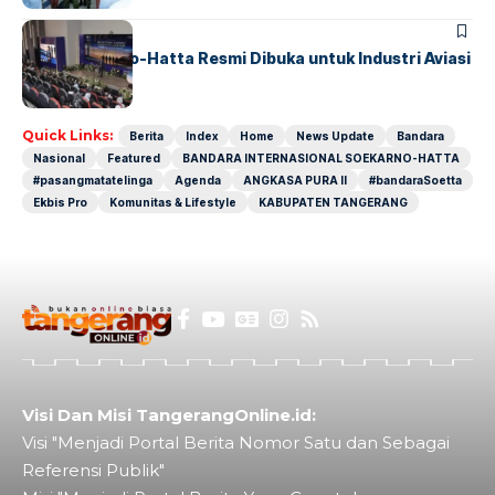
BANDARA
BERITA
IALC Soekarno-Hatta Resmi Dibuka untuk Industri Aviasi
Dunia
Quick Links:
Berita
Index
Home
News Update
Bandara
Nasional
Featured
BANDARA INTERNASIONAL SOEKARNO-HATTA
#pasangmatatelinga
Agenda
ANGKASA PURA II
#bandaraSoetta
Ekbis Pro
Komunitas & Lifestyle
KABUPATEN TANGERANG
Visi Dan Misi TangerangOnline.id:
Visi "Menjadi Portal Berita Nomor Satu dan Sebagai
Referensi Publik"